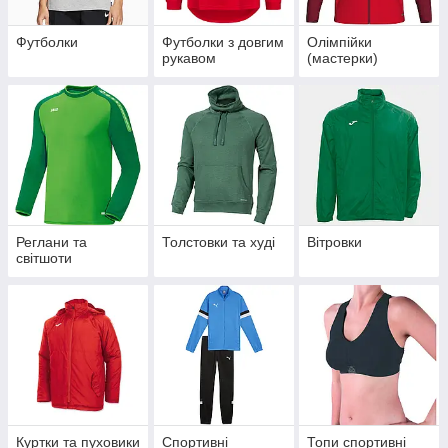
Футболки
Футболки з довгим
Олімпійки
рукавом
(мастерки)
Реглани та
Толстовки та худі
Вітровки
світшоти
Куртки та пуховики
Спортивні
Топи спортивні