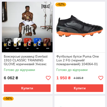
–52%
Боксерські рукавиці Everlast
Футбольні бутси Puma One
1910 CLASSIC TRAINING
Lux 2 FG (чорний/
GLOVE коричневий Унісекс
помаранчевий) 104064-01
14 унцій P00002502
Розмір EU: 44
Готово до відправки
Готово до відправки
6 062
1 950
₴
₴
4 085 ₴
Купити
Купити
–56%