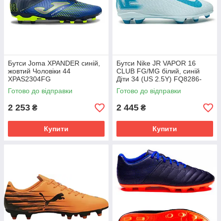
Бутси Joma XPANDER синій,
Бутси Nike JR VAPOR 16
жовтий Чоловіки 44
CLUB FG/MG білий, синій
XPAS2304FG
Діти 34 (US 2.5Y) FQ8286-
400
Готово до відправки
Готово до відправки
2 253
2 445
₴
₴
Купити
Купити