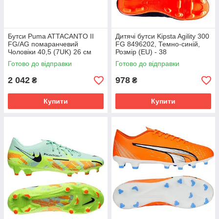
Бутси Puma ATTACANTO II
Дитячі бутси Kipsta Agility 300
FG/AG помаранчевий
FG 8496202, Темно-синій,
Чоловіки 40,5 (7UK) 26 см
Розмір (EU) - 38
108493-04
Готово до відправки
Готово до відправки
2 042
978
₴
₴
Купити
Купити