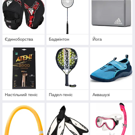
Єдиноборства
Бадмінтон
Йога
Настільний теніс
Падел-теніс
Аквашузі