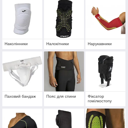
Наколінники
Налокітники
Нарукавники
Паховий бандаж
Пояс для спини
Фіксатор
гомілкостопу