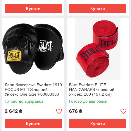
Купити
Купити
Лапи боксерські Everlast 1910
Бінті Everlast ELITE
FOCUS MITTS чорний
HANDWRAPS червоний
Унісекс One Size P00003360
Унісекс 180 (457,2 см)
P00003325
Готово до відправки
Готово до відправки
2 642
676
₴
₴
Купити
Купити