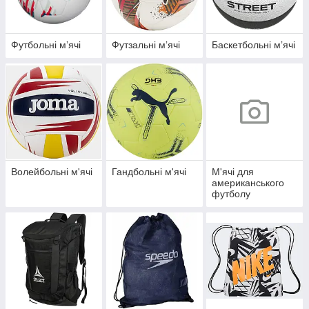
Футбольні мʼячі
Футзальні мʼячі
Баскетбольні мʼячі
Волейбольні м'ячі
Гандбольні м'ячі
М'ячі для
американського
футболу