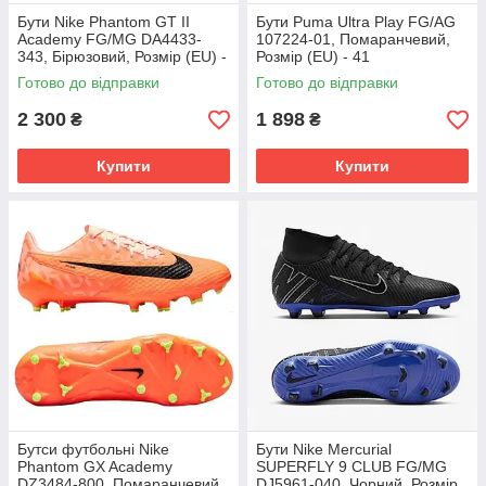
Бути Nike Phantom GT II
Бути Puma Ultra Play FG/AG
Academy FG/MG DA4433-
107224-01, Помаранчевий,
343, Бірюзовий, Розмір (EU) -
Розмір (EU) - 41
45.5
Готово до відправки
Готово до відправки
2 300
1 898
₴
₴
Купити
Купити
Бутси футбольні Nike
Бути Nike Mercurial
Phantom GX Academy
SUPERFLY 9 CLUB FG/MG
DZ3484-800, Помаранчевий,
DJ5961-040, Чорний, Розмір