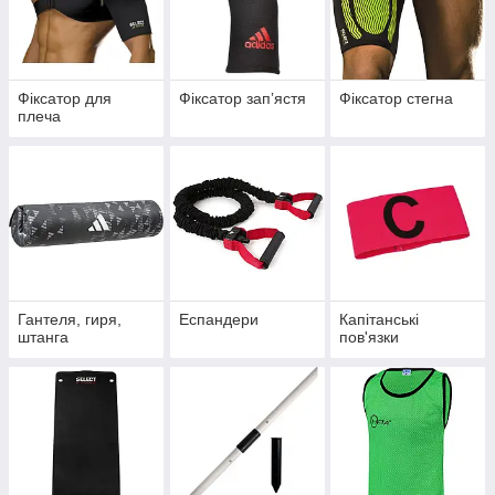
Фіксатор для
Фіксатор запʼястя
Фіксатор стегна
плеча
Гантеля, гиря,
Еспандери
Капітанські
штанга
пов'язки