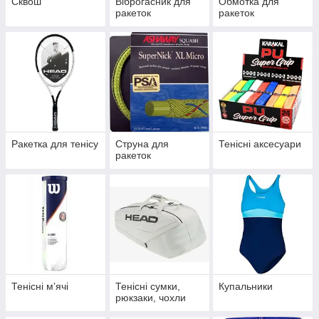
Сквош
Віброгасник для
Обмотка для
ракеток
ракеток
Ракетка для тенісу
Струна для
Тенісні аксесуари
ракеток
Тенісні мʼячі
Тенісні сумки,
Купальники
рюкзаки, чохли