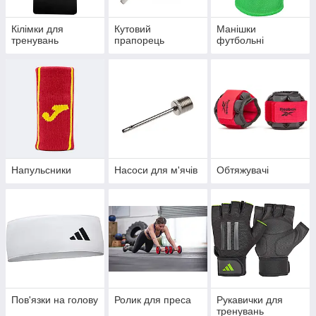
Кілімки для
Кутовий
Манішки
тренувань
прапорець
футбольні
Напульсники
Насоси для м'ячів
Обтяжувачі
Пов'язки на голову
Ролик для преса
Рукавички для
тренувань