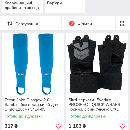
Координаційні
Бар'єри
драбини та кільця
Сортування
0
Фільтри
Гетри Jako Glasgow 2.0
Бінті-перчатки Everlast
Bambini без носка синій Діти
PROSPECT QUICK WRAPS
S (до 120см) 3414-89
чорний, сірий Унісекс L/XL
P00002986
Готово до відправки
Готово до відправки
317
1 103
₴
₴