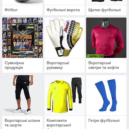
Фітбол
Футбольні ворота
Щитки футбольні
Сувенірна
Воротарські
Воротарські
продукція
рукавиці
светри та кофти
Воротарські штани
Комплекти
Гетри футбольні
та шорти
воротарської