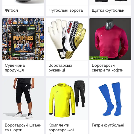
Фітбол
Футбольні ворота
Щитки футбольні
Сувенірна
Воротарські
Воротарські
продукція
рукавиці
светри та кофти
Воротарські штани
Комплекти
Гетри футбольні
та шорти
воротарської