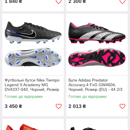
1 840
2 300
₴
₴
Футбольні бутси Nike Tiempo
Бути Adidas Predator
Legend X Academy MG
Accuracy.4 FxG GW4604,
DV4337-040, Чорний, Розмір
Чорний, Розмір (EU) - 44 2/3
(EU) - 43
Готово до відправки
Готово до відправки
3 450
2 013
₴
₴