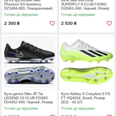
Бутси футбольні Nike
Бути Nike Mercurial
Phantom GX Academy
SUPERFLY 9 CLUB FG/MG
DZ3484-800, Помаранчевий,
DJ5961-040, Чорний, Розмір
Розмір (EU) - 39
(EU) - 42
Готово до відправки
Готово до відправки
2 300
2 530
₴
₴
Бути дитячі Nike JR Tie
Бути Adidas X Crazyfast.3 FG
LEGEND 10 CLUB FG/MG
FT HQ4534, Білий, Розмір
DV4352-040, Чорний, Розмір
(EU) - 42 2/3
(EU) - 38.5
Готово до відправки
Готово до відправки