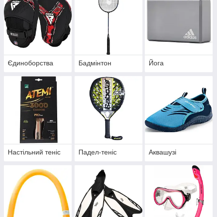
Єдиноборства
Бадмінтон
Йога
Настільний теніс
Падел-теніс
Аквашузі