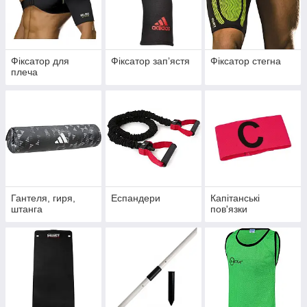
Фіксатор для
Фіксатор запʼястя
Фіксатор стегна
плеча
Гантеля, гиря,
Еспандери
Капітанські
штанга
пов'язки