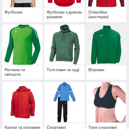
Футболки
Футболки з довгим
Олімпійки
рукавом
(мастерки)
Реглани та
Толстовки та худі
Вітровки
світшоти
Куртки та пуховики
Спортивні
Топи спортивні