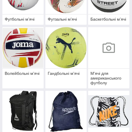
Футбольні мʼячі
Футзальні мʼячі
Баскетбольні мʼячі
Волейбольні м'ячі
Гандбольні м'ячі
М'ячі для
американського
футболу