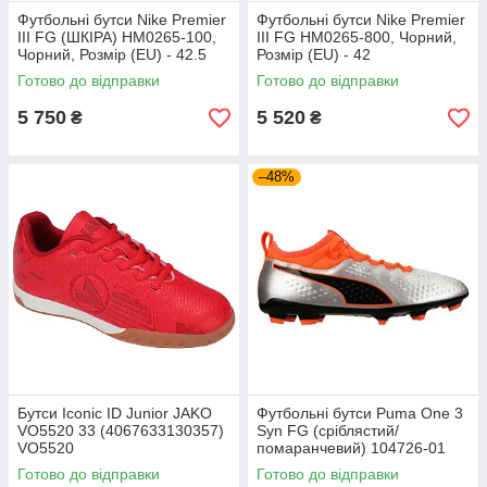
Футбольні бутси Nike Premier
Футбольні бутси Nike Premier
III FG (ШКІРА) HM0265-100,
III FG HM0265-800, Чорний,
Чорний, Розмір (EU) - 42.5
Розмір (EU) - 42
Готово до відправки
Готово до відправки
5 750
5 520
₴
₴
–48%
Бутси Iconic ID Junior JAKO
Футбольні бутси Puma One 3
VO5520 33 (4067633130357)
Syn FG (сріблястий/
VO5520
помаранчевий) 104726-01
Розмір EU: 46
Готово до відправки
Готово до відправки