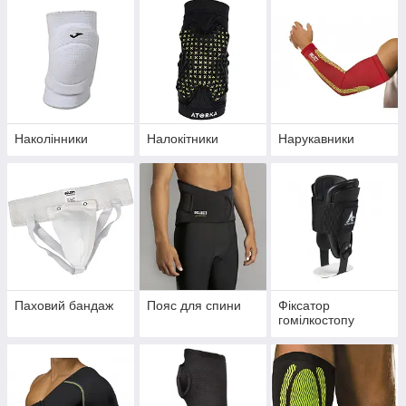
Наколінники
Налокітники
Нарукавники
Паховий бандаж
Пояс для спини
Фіксатор
гомілкостопу