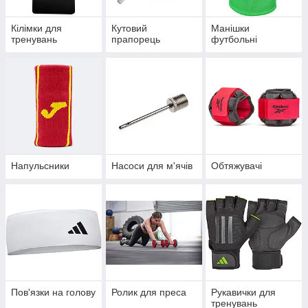
Кілімки для
Кутовий
Манішки
тренувань
прапорець
футбольні
Напульсники
Насоси для м'ячів
Обтяжувачі
Пов'язки на голову
Ролик для преса
Рукавички для
тренувань