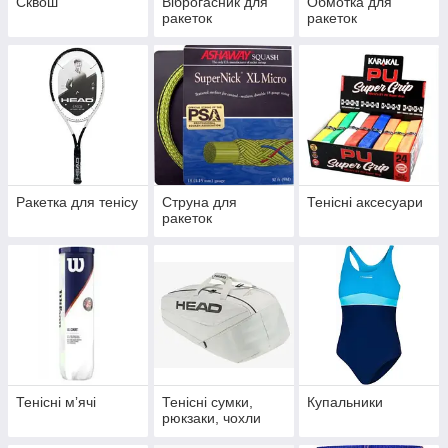
Сквош
Віброгасник для
Обмотка для
ракеток
ракеток
Ракетка для тенісу
Струна для
Тенісні аксесуари
ракеток
Тенісні мʼячі
Тенісні сумки,
Купальники
рюкзаки, чохли