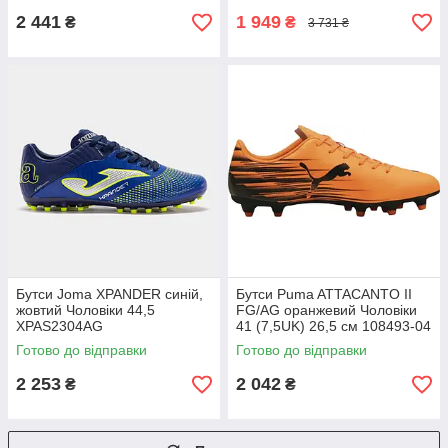
2 441
1 949
₴
₴
3 731 ₴
Бутси Joma XPANDER синій,
Бутси Puma ATTACANTO II
жовтий Чоловіки 44,5
FG/AG оранжевий Чоловіки
XPAS2304AG
41 (7,5UK) 26,5 см 108493-04
Готово до відправки
Готово до відправки
2 253
2 042
₴
₴