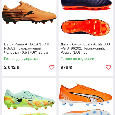
Бутси Puma ATTACANTO II
Дитячі бутси Kipsta Agility 300
FG/AG помаранчевий
FG 8496202, Темно-синій,
Чоловіки 40,5 (7UK) 26 см
Розмір (EU) - 38
108493-04
Готово до відправки
Готово до відправки
2 042
978
₴
₴