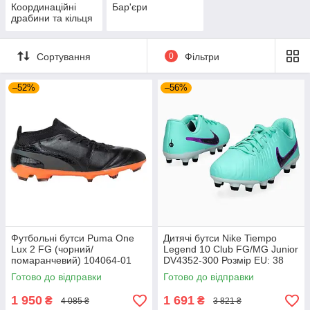
Координаційні
Бар'єри
драбини та кільця
Сортування
0
Фільтри
–52%
–56%
Футбольні бутси Puma One
Дитячі бутси Nike Tiempo
Lux 2 FG (чорний/
Legend 10 Club FG/MG Junior
помаранчевий) 104064-01
DV4352-300 Розмір EU: 38
Розмір EU: 44
Готово до відправки
Готово до відправки
1 950
1 691
₴
₴
4 085 ₴
3 821 ₴