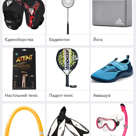
Єдиноборства
Бадмінтон
Йога
Настільний теніс
Падел-теніс
Аквашузі