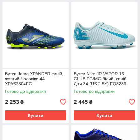
Бутси Joma XPANDER синій,
Бутси Nike JR VAPOR 16
жовтий Чоловіки 44
CLUB FG/MG білий, синій
XPAS2304FG
Діти 34 (US 2.5Y) FQ8286-
400
Готово до відправки
Готово до відправки
2 253
2 445
₴
₴
Купити
Купити