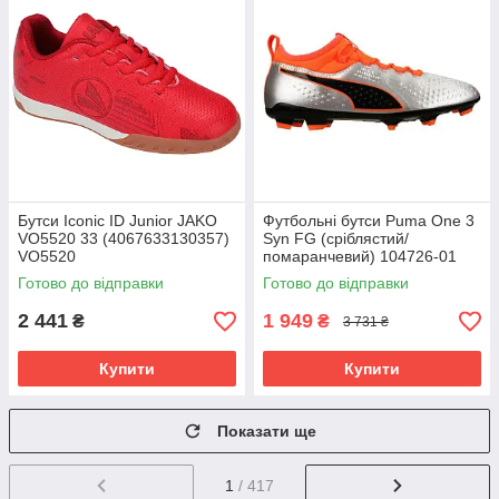
Бутси Iconic ID Junior JAKO
Футбольні бутси Puma One 3
VO5520 33 (4067633130357)
Syn FG (сріблястий/
VO5520
помаранчевий) 104726-01
Розмір EU: 46
Готово до відправки
Готово до відправки
2 441
1 949
₴
₴
3 731 ₴
Купити
Купити
Показати ще
1
/ 417