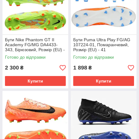
Бути Nike Phantom GT II
Бути Puma Ultra Play FG/AG
Academy FG/MG DA4433-
107224-01, Помаранчевий,
343, Бірюзовий, Розмір (EU) -
Розмір (EU) - 41
45.5
Готово до відправки
Готово до відправки
2 300
1 898
₴
₴
Купити
Купити