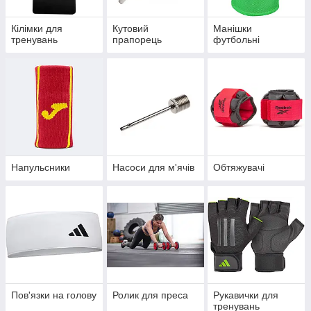
Кілімки для
Кутовий
Манішки
тренувань
прапорець
футбольні
Напульсники
Насоси для м'ячів
Обтяжувачі
Пов'язки на голову
Ролик для преса
Рукавички для
тренувань