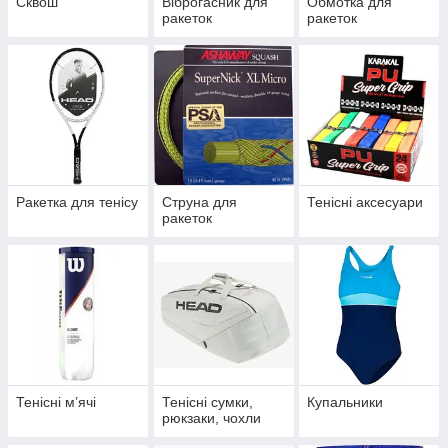
Сквош
Віброгасник для
Обмотка для
ракеток
ракеток
Ракетка для тенісу
Струна для
Тенісні аксесуари
ракеток
Тенісні мʼячі
Тенісні сумки,
Купальники
рюкзаки, чохли