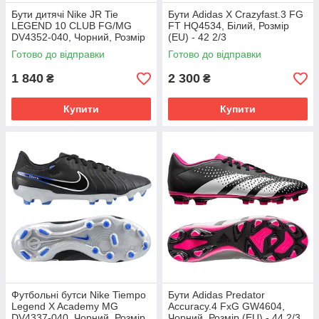
Бути дитячі Nike JR Tie
Бути Adidas X Crazyfast.3 FG
LEGEND 10 CLUB FG/MG
FT HQ4534, Білий, Розмір
DV4352-040, Чорний, Розмір
(EU) - 42 2/3
(EU) - 38.5
Готово до відправки
Готово до відправки
1 840
2 300
₴
₴
Купити
Купити
Футбольні бутси Nike Tiempo
Бути Adidas Predator
Legend X Academy MG
Accuracy.4 FxG GW4604,
DV4337-040, Чорний, Розмір
Чорний, Розмір (EU) - 44 2/3