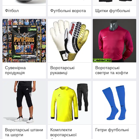
Фітбол
Футбольні ворота
Щитки футбольні
Сувенірна
Воротарські
Воротарські
продукція
рукавиці
светри та кофти
Воротарські штани
Комплекти
Гетри футбольні
та шорти
воротарської