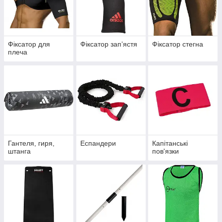
Фіксатор для
Фіксатор запʼястя
Фіксатор стегна
плеча
Гантеля, гиря,
Еспандери
Капітанські
штанга
пов'язки