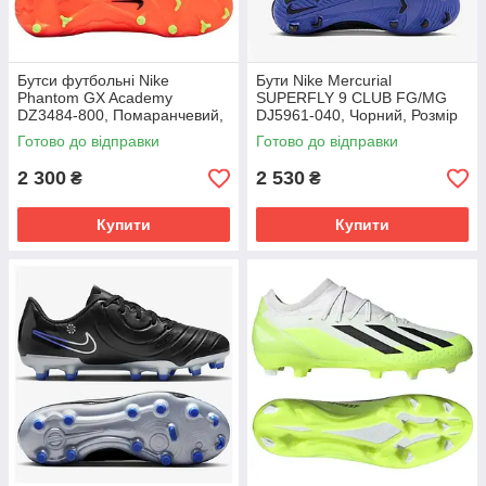
Бутси футбольні Nike
Бути Nike Mercurial
Phantom GX Academy
SUPERFLY 9 CLUB FG/MG
DZ3484-800, Помаранчевий,
DJ5961-040, Чорний, Розмір
Розмір (EU) - 39
(EU) - 42
Готово до відправки
Готово до відправки
2 300
2 530
₴
₴
Купити
Купити