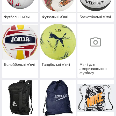
Футбольні мʼячі
Футзальні мʼячі
Баскетбольні мʼячі
Волейбольні м'ячі
Гандбольні м'ячі
М'ячі для
американського
футболу