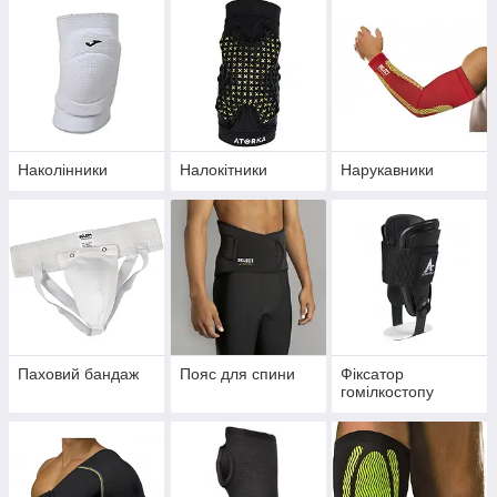
Наколінники
Налокітники
Нарукавники
Паховий бандаж
Пояс для спини
Фіксатор
гомілкостопу