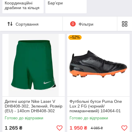
Координаційні
Бар'єри
драбини та кільця
Сортування
0
Фільтри
–52%
Дитячі шорти Nike Laser V
Футбольні бутси Puma One
DH8408-302, Зелений, Розмір
Lux 2 FG (чорний/
(EU) - 140cm DH8408-302
помаранчевий) 104064-01
Розмір EU: 44
Готово до відправки
Готово до відправки
1 265
1 950
₴
₴
4 085 ₴