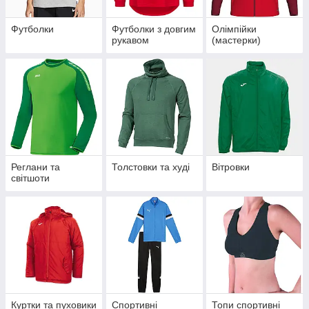
Футболки
Футболки з довгим
Олімпійки
рукавом
(мастерки)
Реглани та
Толстовки та худі
Вітровки
світшоти
Куртки та пуховики
Спортивні
Топи спортивні