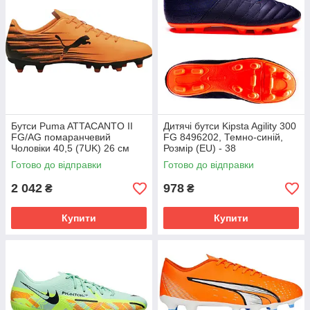
Бутси Puma ATTACANTO II
Дитячі бутси Kipsta Agility 300
FG/AG помаранчевий
FG 8496202, Темно-синій,
Чоловіки 40,5 (7UK) 26 см
Розмір (EU) - 38
108493-04
Готово до відправки
Готово до відправки
2 042
978
₴
₴
Купити
Купити