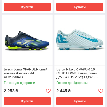
Купити
Купити
Бутси Joma XPANDER синій,
Бутси Nike JR VAPOR 16
жовтий Чоловіки 44
CLUB FG/MG білий, синій
XPAS2304FG
Діти 34 (US 2.5Y) FQ8286-
400
Готово до відправки
Готово до відправки
2 253
2 445
₴
₴
Купити
Купити