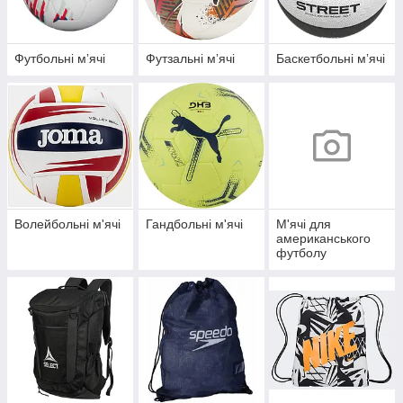
Футбольні мʼячі
Футзальні мʼячі
Баскетбольні мʼячі
Волейбольні м'ячі
Гандбольні м'ячі
М'ячі для
американського
футболу