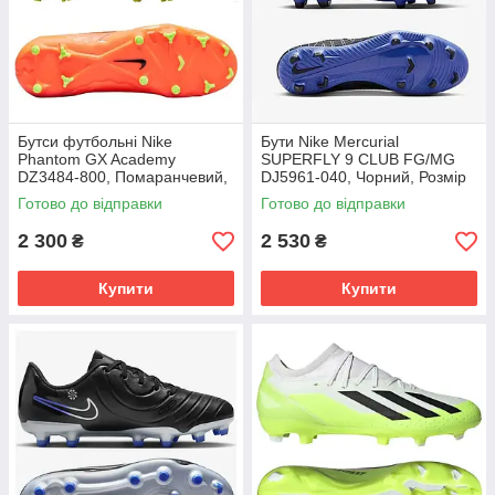
Бутси футбольні Nike
Бути Nike Mercurial
Phantom GX Academy
SUPERFLY 9 CLUB FG/MG
DZ3484-800, Помаранчевий,
DJ5961-040, Чорний, Розмір
Розмір (EU) - 39
(EU) - 42
Готово до відправки
Готово до відправки
2 300
2 530
₴
₴
Купити
Купити