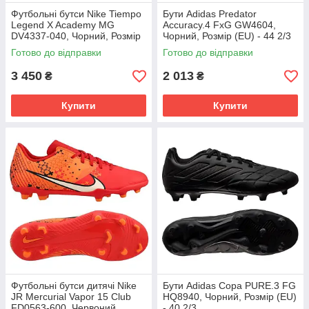
Футбольні бутси Nike Tiempo
Бути Adidas Predator
Legend X Academy MG
Accuracy.4 FxG GW4604,
DV4337-040, Чорний, Розмір
Чорний, Розмір (EU) - 44 2/3
(EU) - 43
Готово до відправки
Готово до відправки
3 450
2 013
₴
₴
Купити
Купити
Футбольні бутси дитячі Nike
Бути Adidas Copa PURE.3 FG
JR Mercurial Vapor 15 Club
HQ8940, Чорний, Розмір (EU)
FD0563-600, Червоний,
- 40 2/3