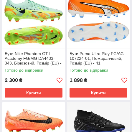
Бути Nike Phantom GT II
Бути Puma Ultra Play FG/AG
Academy FG/MG DA4433-
107224-01, Помаранчевий,
343, Бірюзовий, Розмір (EU) -
Розмір (EU) - 41
45.5
Готово до відправки
Готово до відправки
2 300
1 898
₴
₴
Купити
Купити