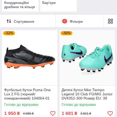
Координаційні
Бар'єри
драбини та кільця
Сортування
0
Фільтри
–52%
–56%
Футбольні бутси Puma One
Дитячі бутси Nike Tiempo
Lux 2 FG (чорний/
Legend 10 Club FG/MG Junior
помаранчевий) 104064-01
DV4352-300 Розмір EU: 38
Розмір EU: 44
Готово до відправки
Готово до відправки
1 950
1 691
₴
₴
4 085 ₴
3 821 ₴