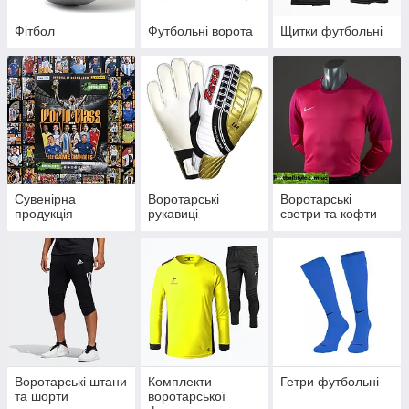
Фітбол
Футбольні ворота
Щитки футбольні
Сувенірна
Воротарські
Воротарські
продукція
рукавиці
светри та кофти
Воротарські штани
Комплекти
Гетри футбольні
та шорти
воротарської