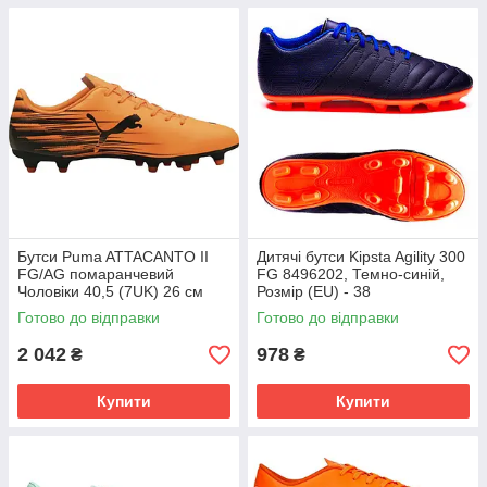
Бутси Puma ATTACANTO II
Дитячі бутси Kipsta Agility 300
FG/AG помаранчевий
FG 8496202, Темно-синій,
Чоловіки 40,5 (7UK) 26 см
Розмір (EU) - 38
108493-04
Готово до відправки
Готово до відправки
2 042
978
₴
₴
Купити
Купити