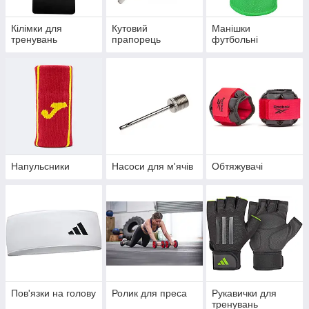
Кілімки для
Кутовий
Манішки
тренувань
прапорець
футбольні
Напульсники
Насоси для м'ячів
Обтяжувачі
Пов'язки на голову
Ролик для преса
Рукавички для
тренувань