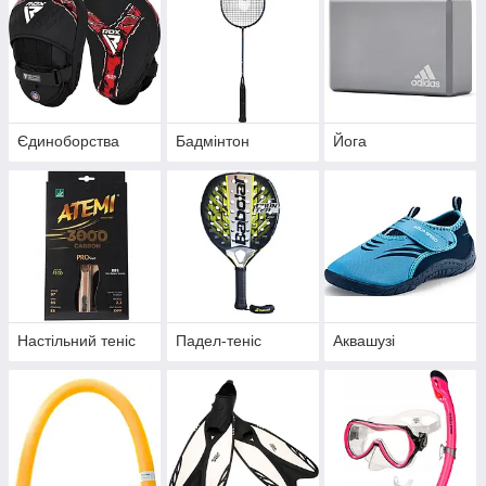
Єдиноборства
Бадмінтон
Йога
Настільний теніс
Падел-теніс
Аквашузі