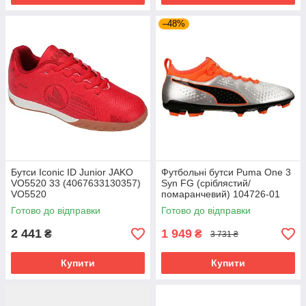
–48%
Бутси Iconic ID Junior JAKO
Футбольні бутси Puma One 3
VO5520 33 (4067633130357)
Syn FG (сріблястий/
VO5520
помаранчевий) 104726-01
Розмір EU: 46
Готово до відправки
Готово до відправки
2 441
1 949
₴
₴
3 731 ₴
Купити
Купити