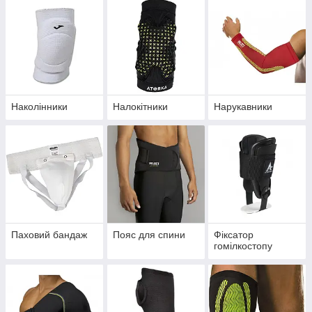
Наколінники
Налокітники
Нарукавники
Паховий бандаж
Пояс для спини
Фіксатор
гомілкостопу