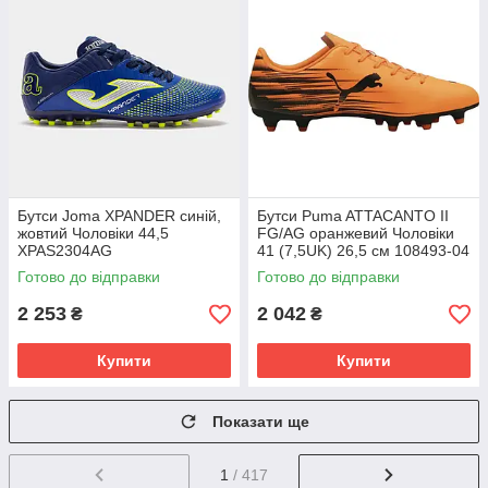
Бутси Joma XPANDER синій,
Бутси Puma ATTACANTO II
жовтий Чоловіки 44,5
FG/AG оранжевий Чоловіки
XPAS2304AG
41 (7,5UK) 26,5 см 108493-04
Готово до відправки
Готово до відправки
2 253
2 042
₴
₴
Купити
Купити
Показати ще
1
/ 417