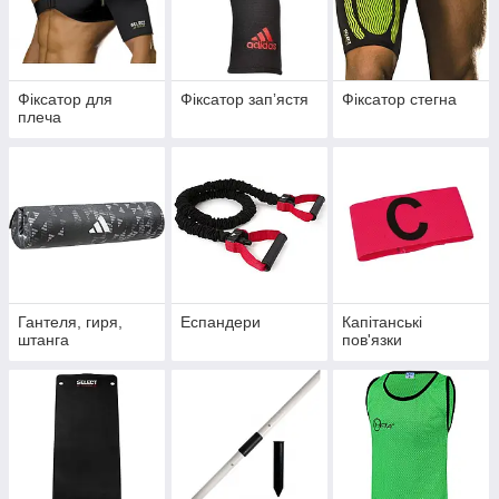
Фіксатор для
Фіксатор запʼястя
Фіксатор стегна
плеча
Гантеля, гиря,
Еспандери
Капітанські
штанга
пов'язки