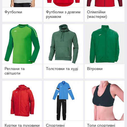
Футболки
Футболки з довгим
Олімпійки
рукавом
(мастерки)
Реглани та
Толстовки та худі
Вітровки
світшоти
Куртки та пуховики
Спортивні
Топи спортивні