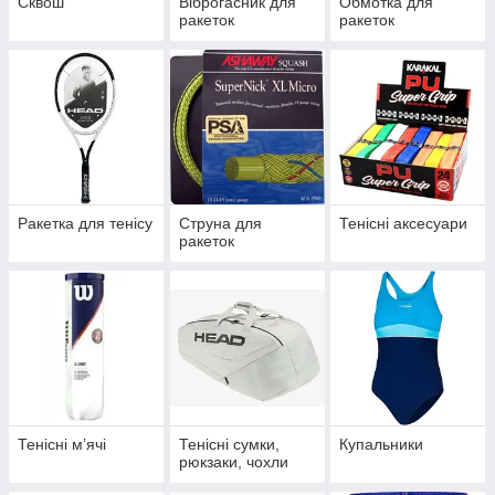
Сквош
Віброгасник для
Обмотка для
ракеток
ракеток
Ракетка для тенісу
Струна для
Тенісні аксесуари
ракеток
Тенісні мʼячі
Тенісні сумки,
Купальники
рюкзаки, чохли