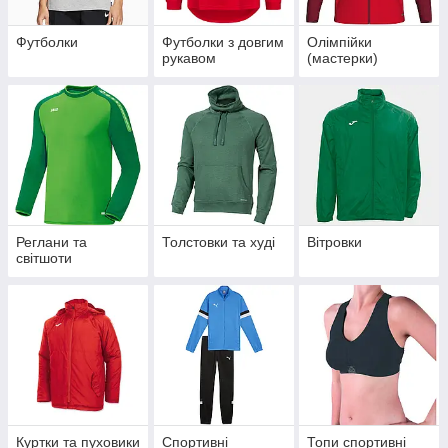
Футболки
Футболки з довгим
Олімпійки
рукавом
(мастерки)
Реглани та
Толстовки та худі
Вітровки
світшоти
Куртки та пуховики
Спортивні
Топи спортивні