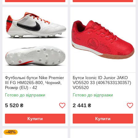
Футбольні бутси Nike Premier
Бутси Iconic ID Junior JAKO
III FG HM0265-800, Чорний,
VO5520 33 (4067633130357)
Розмір (EU) - 42
VO5520
Готово до відправки
Готово до відправки
5 520
2 441
₴
₴
Купити
Купити
–48%