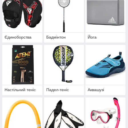
Єдиноборства
Бадмінтон
Йога
Настільний теніс
Падел-теніс
Аквашузі