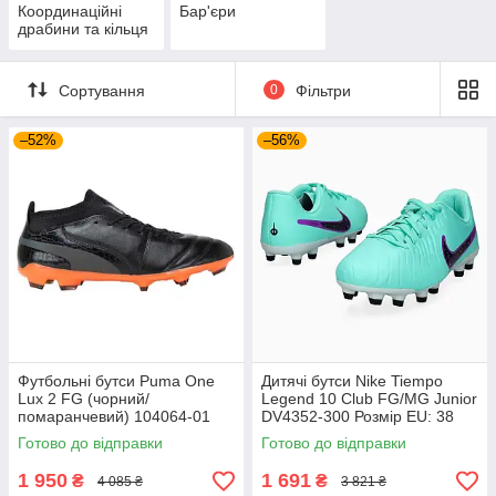
Координаційні
Бар'єри
драбини та кільця
Сортування
0
Фільтри
–52%
–56%
Футбольні бутси Puma One
Дитячі бутси Nike Tiempo
Lux 2 FG (чорний/
Legend 10 Club FG/MG Junior
помаранчевий) 104064-01
DV4352-300 Розмір EU: 38
Розмір EU: 44
Готово до відправки
Готово до відправки
1 950
1 691
₴
₴
4 085 ₴
3 821 ₴