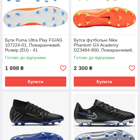
Бути Puma Ultra Play FG/AG
Бутси футбольні Nike
107224-01, Помаранчевий,
Phantom GX Academy
Розмір (EU) - 41
DZ3484-800, Помаранчевий,
Розмір (EU) - 39
Готово до відправки
Готово до відправки
1 898
2 300
₴
₴
Купити
Купити