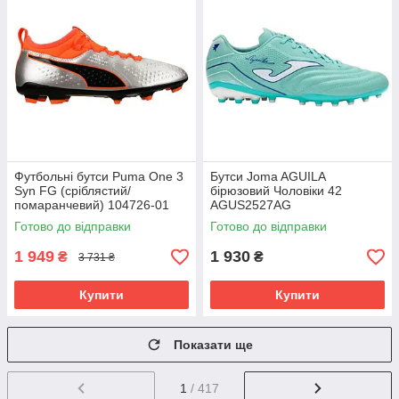
Футбольні бутси Puma One 3
Бутси Joma AGUILA
Syn FG (сріблястий/
бірюзовий Чоловіки 42
помаранчевий) 104726-01
AGUS2527AG
Розмір EU: 46
Готово до відправки
Готово до відправки
1 949
1 930
₴
₴
3 731 ₴
Купити
Купити
Показати ще
1
/ 417