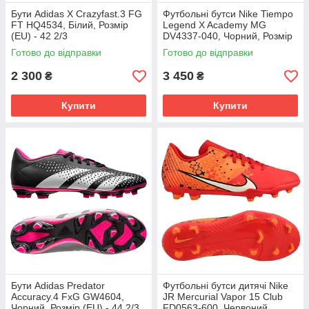
Бути Adidas X Crazyfast.3 FG
Футбольні бутси Nike Tiempo
FT HQ4534, Білий, Розмір
Legend X Academy MG
(EU) - 42 2/3
DV4337-040, Чорний, Розмір
(EU) - 43
Готово до відправки
Готово до відправки
2 300
3 450
₴
₴
Купити
Купити
Бути Adidas Predator
Футбольні бутси дитячі Nike
Accuracy.4 FxG GW4604,
JR Mercurial Vapor 15 Club
Чорний, Розмір (EU) - 44 2/3
FD0563-600, Червоний,