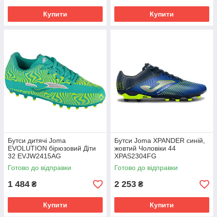
Купити
Купити
Бутси дитячі Joma
Бутси Joma XPANDER синій,
EVOLUTION бірюзовий Діти
жовтий Чоловіки 44
32 EVJW2415AG
XPAS2304FG
Готово до відправки
Готово до відправки
1 484
2 253
₴
₴
Купити
Купити