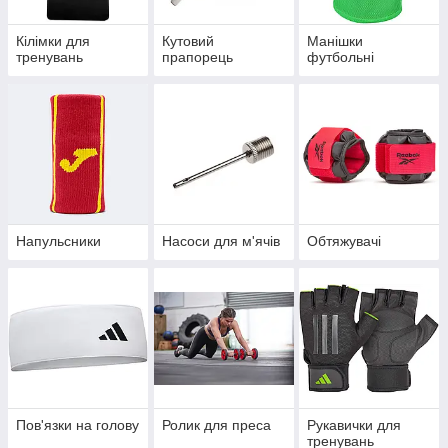
Кілімки для
Кутовий
Манішки
тренувань
прапорець
футбольні
Напульсники
Насоси для м'ячів
Обтяжувачі
Пов'язки на голову
Ролик для преса
Рукавички для
тренувань