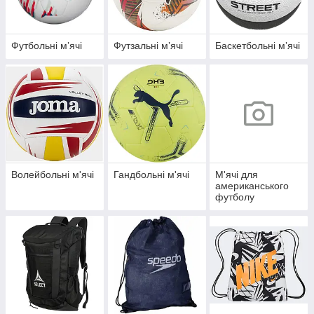
Футбольні мʼячі
Футзальні мʼячі
Баскетбольні мʼячі
Волейбольні м'ячі
Гандбольні м'ячі
М'ячі для
американського
футболу