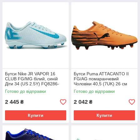
Бутси Nike JR VAPOR 16
Бутси Puma ATTACANTO II
CLUB FG/MG білий, синій
FG/AG помаранчевий
Діти 34 (US 2.5Y) FQ8286-
Чоловіки 40,5 (7UK) 26 см
400
108493-04
Готово до відправки
Готово до відправки
2 445
2 042
₴
₴
Купити
Купити