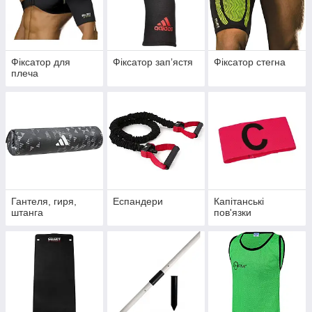
Фіксатор для
Фіксатор запʼястя
Фіксатор стегна
плеча
Гантеля, гиря,
Еспандери
Капітанські
штанга
пов'язки