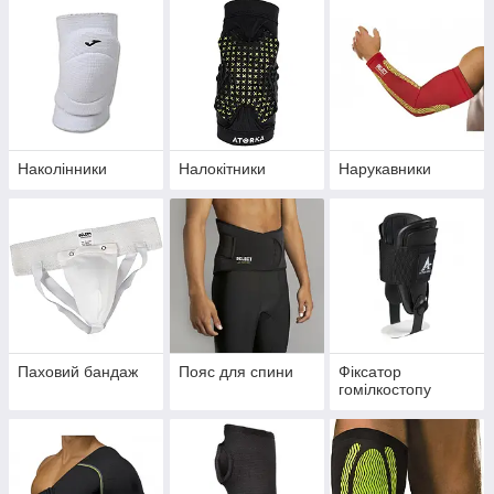
Наколінники
Налокітники
Нарукавники
Паховий бандаж
Пояс для спини
Фіксатор
гомілкостопу