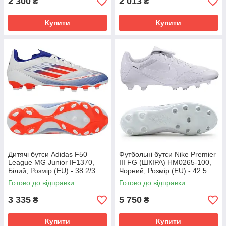
2 300
2 013
₴
₴
Купити
Купити
Дитячі бутси Adidas F50
Футбольні бутси Nike Premier
League MG Junior IF1370,
III FG (ШКІРА) HM0265-100,
Білий, Розмір (EU) - 38 2/3
Чорний, Розмір (EU) - 42.5
Готово до відправки
Готово до відправки
3 335
5 750
₴
₴
Купити
Купити