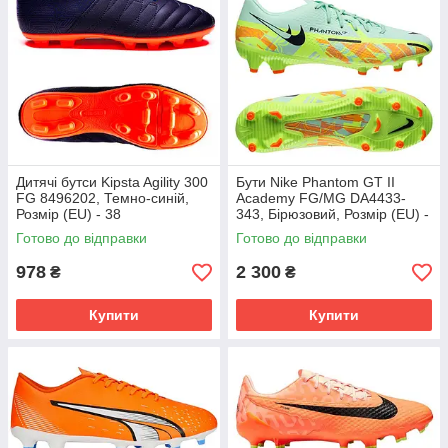
Дитячі бутси Kipsta Agility 300
Бути Nike Phantom GT II
FG 8496202, Темно-синій,
Academy FG/MG DA4433-
Розмір (EU) - 38
343, Бірюзовий, Розмір (EU) -
45.5
Готово до відправки
Готово до відправки
978
2 300
₴
₴
Купити
Купити