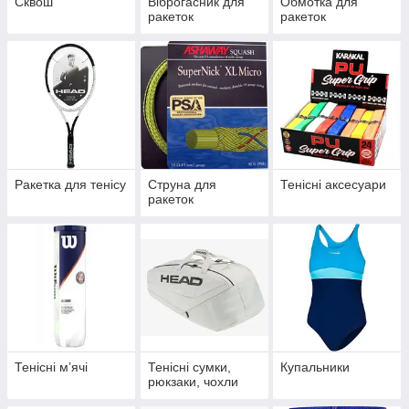
Сквош
Віброгасник для
Обмотка для
ракеток
ракеток
Ракетка для тенісу
Струна для
Тенісні аксесуари
ракеток
Тенісні мʼячі
Тенісні сумки,
Купальники
рюкзаки, чохли