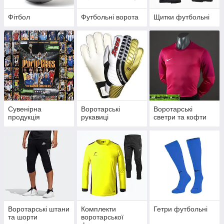
Фітбол
Футбольні ворота
Щитки футбольні
Сувенірна
Воротарські
Воротарські
продукція
рукавиці
светри та кофти
Воротарські штани
Комплекти
Гетри футбольні
та шорти
воротарської