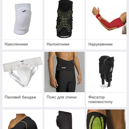
Наколінники
Налокітники
Нарукавники
Паховий бандаж
Пояс для спини
Фіксатор
гомілкостопу