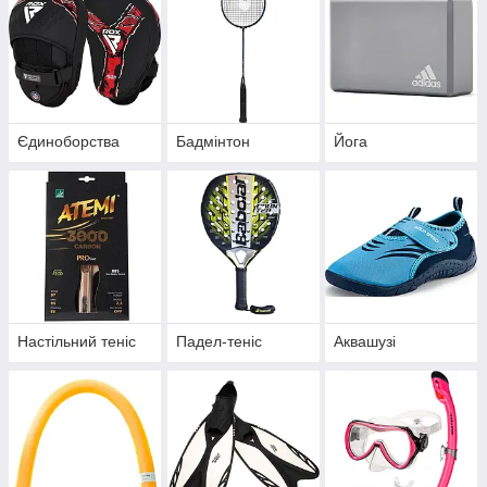
Єдиноборства
Бадмінтон
Йога
Настільний теніс
Падел-теніс
Аквашузі