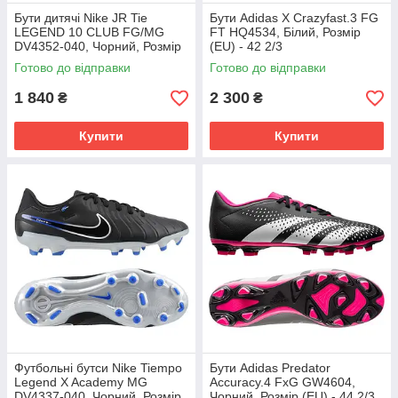
Бути дитячі Nike JR Tie
Бути Adidas X Crazyfast.3 FG
LEGEND 10 CLUB FG/MG
FT HQ4534, Білий, Розмір
DV4352-040, Чорний, Розмір
(EU) - 42 2/3
(EU) - 38.5
Готово до відправки
Готово до відправки
1 840
2 300
₴
₴
Купити
Купити
Футбольні бутси Nike Tiempo
Бути Adidas Predator
Legend X Academy MG
Accuracy.4 FxG GW4604,
DV4337-040, Чорний, Розмір
Чорний, Розмір (EU) - 44 2/3