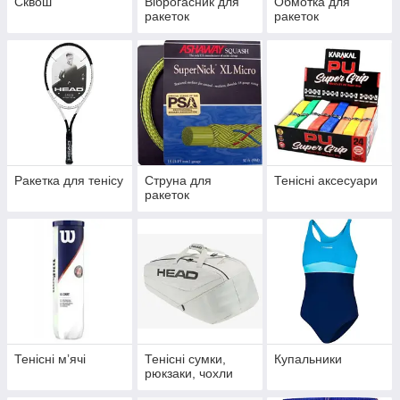
Сквош
Віброгасник для
Обмотка для
ракеток
ракеток
Ракетка для тенісу
Струна для
Тенісні аксесуари
ракеток
Тенісні мʼячі
Тенісні сумки,
Купальники
рюкзаки, чохли