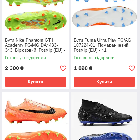
Бути Nike Phantom GT II
Бути Puma Ultra Play FG/AG
Academy FG/MG DA4433-
107224-01, Помаранчевий,
343, Бірюзовий, Розмір (EU) -
Розмір (EU) - 41
45.5
Готово до відправки
Готово до відправки
2 300
1 898
₴
₴
Купити
Купити