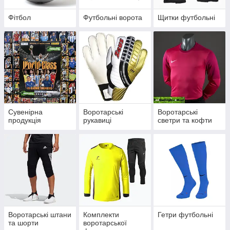
Фітбол
Футбольні ворота
Щитки футбольні
Сувенірна
Воротарські
Воротарські
продукція
рукавиці
светри та кофти
Воротарські штани
Комплекти
Гетри футбольні
та шорти
воротарської