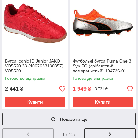
Бутси Iconic ID Junior JAKO
Футбольні бутси Puma One 3
VO5520 33 (4067633130357)
Syn FG (сріблястий/
VO5520
помаранчевий) 104726-01
Розмір EU: 46
Готово до відправки
Готово до відправки
2 441
1 949
₴
₴
3 731 ₴
Купити
Купити
Показати ще
1
/ 417