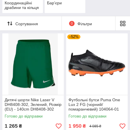
Координаційні
Бар'єри
драбини та кільця
Сортування
0
Фільтри
–52%
Дитячі шорти Nike Laser V
Футбольні бутси Puma One
DH8408-302, Зелений, Розмір
Lux 2 FG (чорний/
(EU) - 140cm DH8408-302
помаранчевий) 104064-01
Розмір EU: 44
Готово до відправки
Готово до відправки
1 265
1 950
₴
₴
4 085 ₴