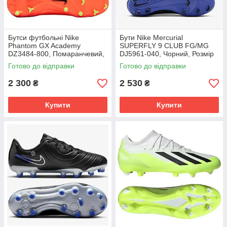
Бутси футбольні Nike
Бути Nike Mercurial
Phantom GX Academy
SUPERFLY 9 CLUB FG/MG
DZ3484-800, Помаранчевий,
DJ5961-040, Чорний, Розмір
Розмір (EU) - 39
(EU) - 42
Готово до відправки
Готово до відправки
2 300
2 530
₴
₴
Купити
Купити