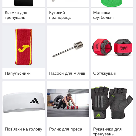
Кілімки для
Кутовий
Манішки
тренувань
прапорець
футбольні
Напульсники
Насоси для м'ячів
Обтяжувачі
Пов'язки на голову
Ролик для преса
Рукавички для
тренувань