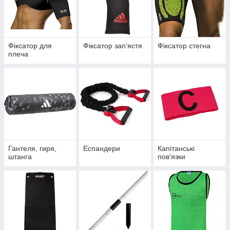
Фіксатор для
Фіксатор запʼястя
Фіксатор стегна
плеча
Гантеля, гиря,
Еспандери
Капітанські
штанга
пов'язки