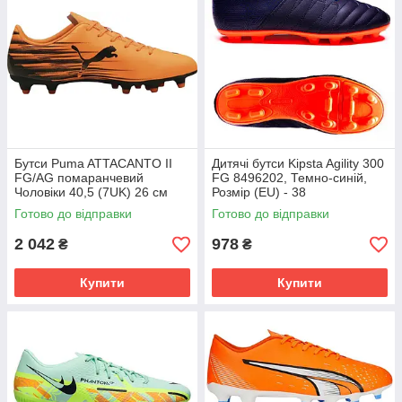
Бутси Puma ATTACANTO II
Дитячі бутси Kipsta Agility 300
FG/AG помаранчевий
FG 8496202, Темно-синій,
Чоловіки 40,5 (7UK) 26 см
Розмір (EU) - 38
108493-04
Готово до відправки
Готово до відправки
2 042
978
₴
₴
Купити
Купити