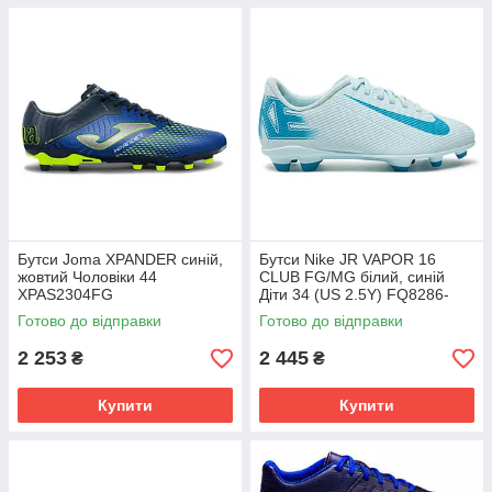
Бутси Joma XPANDER синій,
Бутси Nike JR VAPOR 16
жовтий Чоловіки 44
CLUB FG/MG білий, синій
XPAS2304FG
Діти 34 (US 2.5Y) FQ8286-
400
Готово до відправки
Готово до відправки
2 253
2 445
₴
₴
Купити
Купити