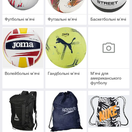
Футбольні мʼячі
Футзальні мʼячі
Баскетбольні мʼячі
Волейбольні м'ячі
Гандбольні м'ячі
М'ячі для
американського
футболу