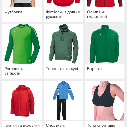
Футболки
Футболки з довгим
Олімпійки
рукавом
(мастерки)
Реглани та
Толстовки та худі
Вітровки
світшоти
Куртки та пуховики
Спортивні
Топи спортивні