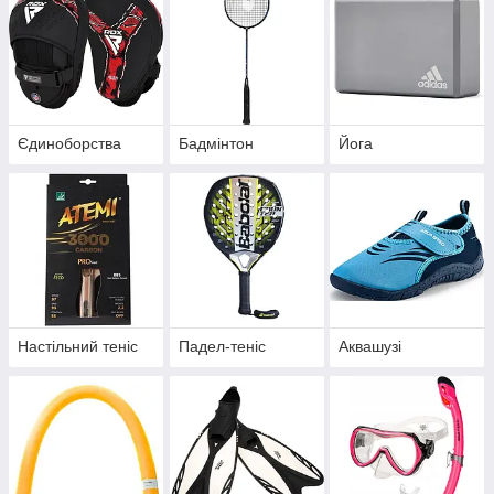
Єдиноборства
Бадмінтон
Йога
Настільний теніс
Падел-теніс
Аквашузі