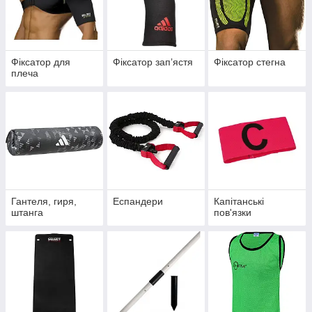
Фіксатор для
Фіксатор запʼястя
Фіксатор стегна
плеча
Гантеля, гиря,
Еспандери
Капітанські
штанга
пов'язки