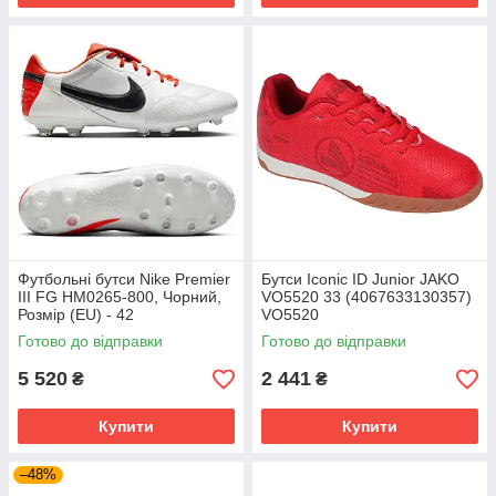
Футбольні бутси Nike Premier
Бутси Iconic ID Junior JAKO
III FG HM0265-800, Чорний,
VO5520 33 (4067633130357)
Розмір (EU) - 42
VO5520
Готово до відправки
Готово до відправки
5 520
2 441
₴
₴
Купити
Купити
–48%