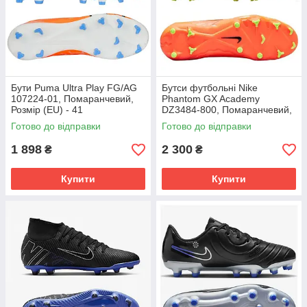
Бути Puma Ultra Play FG/AG
Бутси футбольні Nike
107224-01, Помаранчевий,
Phantom GX Academy
Розмір (EU) - 41
DZ3484-800, Помаранчевий,
Розмір (EU) - 39
Готово до відправки
Готово до відправки
1 898
2 300
₴
₴
Купити
Купити