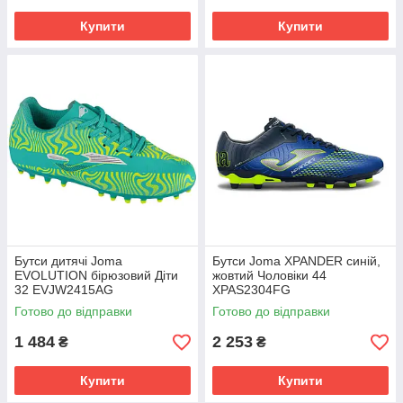
Купити
Купити
Бутси дитячі Joma
Бутси Joma XPANDER синій,
EVOLUTION бірюзовий Діти
жовтий Чоловіки 44
32 EVJW2415AG
XPAS2304FG
Готово до відправки
Готово до відправки
1 484
2 253
₴
₴
Купити
Купити