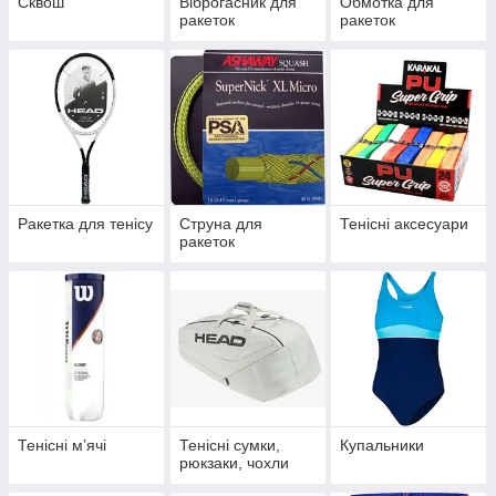
Сквош
Віброгасник для
Обмотка для
ракеток
ракеток
Ракетка для тенісу
Струна для
Тенісні аксесуари
ракеток
Тенісні мʼячі
Тенісні сумки,
Купальники
рюкзаки, чохли