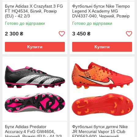
Бути Adidas X Crazyfast.3 FG
Футбольні бутси Nike Tiempo
FT HQ4534, Білий, Розмір
Legend X Academy MG
(EU) - 42 2/3
DV4337-040, Чорний, Розмір
(EU) - 43
Готово до відправки
Готово до відправки
2 300
3 450
₴
₴
Купити
Купити
Бути Adidas Predator
Футбольні бутси дитячі Nike
Accuracy.4 FxG GW4604,
JR Mercurial Vapor 15 Club
Чорний, Розмір (EU) - 44 2/3
FD0563-600, Червоний,