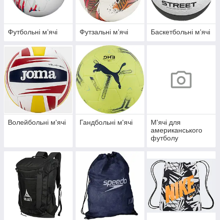
Футбольні мʼячі
Футзальні мʼячі
Баскетбольні мʼячі
Волейбольні м'ячі
Гандбольні м'ячі
М'ячі для
американського
футболу