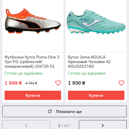
Футбольні бутси Puma One 3
Бутси Joma AGUILA
Syn FG (сріблястий/
бірюзовий Чоловіки 42
помаранчевий) 104726-01
AGUS2527AG
Розмір EU: 46
Готово до відправки
Готово до відправки
1 949
1 930
₴
₴
3 731 ₴
Купити
Купити
Показати ще
1
/ 417