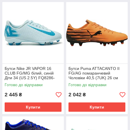
Бутси Nike JR VAPOR 16
Бутси Puma ATTACANTO II
CLUB FG/MG білий, синій
FG/AG помаранчевий
Діти 34 (US 2.5Y) FQ8286-
Чоловіки 40,5 (7UK) 26 см
400
108493-04
Готово до відправки
Готово до відправки
2 445
2 042
₴
₴
Купити
Купити