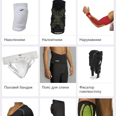
Наколінники
Налокітники
Нарукавники
Паховий бандаж
Пояс для спини
Фіксатор
гомілкостопу