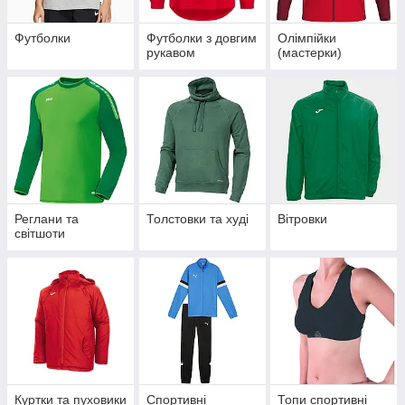
Футболки
Футболки з довгим
Олімпійки
рукавом
(мастерки)
Реглани та
Толстовки та худі
Вітровки
світшоти
Куртки та пуховики
Спортивні
Топи спортивні