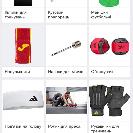
Кілімки для
Кутовий
Манішки
тренувань
прапорець
футбольні
Напульсники
Насоси для м'ячів
Обтяжувачі
Пов'язки на голову
Ролик для преса
Рукавички для
тренувань