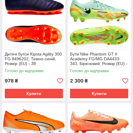
Дитячі бутси Kipsta Agility 300
Бути Nike Phantom GT II
FG 8496202, Темно-синій,
Academy FG/MG DA4433-
Розмір (EU) - 38
343, Бірюзовий, Розмір (EU) -
45.5
Готово до відправки
Готово до відправки
978
2 300
₴
₴
Купити
Купити