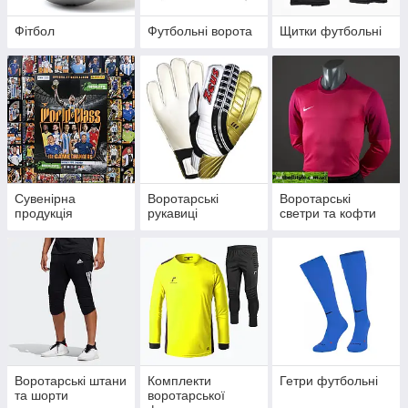
Фітбол
Футбольні ворота
Щитки футбольні
Сувенірна
Воротарські
Воротарські
продукція
рукавиці
светри та кофти
Воротарські штани
Комплекти
Гетри футбольні
та шорти
воротарської