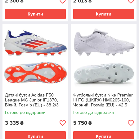
2 300
2 013
₴
₴
Купити
Купити
Дитячі бутси Adidas F50
Футбольні бутси Nike Premier
League MG Junior IF1370,
III FG (ШКІРА) HM0265-100,
Білий, Розмір (EU) - 38 2/3
Чорний, Розмір (EU) - 42.5
Готово до відправки
Готово до відправки
3 335
5 750
₴
₴
Купити
Купити