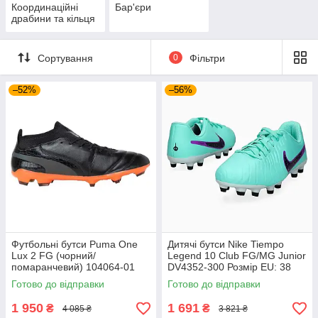
Координаційні
Бар'єри
драбини та кільця
Сортування
0
Фільтри
–52%
–56%
Футбольні бутси Puma One
Дитячі бутси Nike Tiempo
Lux 2 FG (чорний/
Legend 10 Club FG/MG Junior
помаранчевий) 104064-01
DV4352-300 Розмір EU: 38
Розмір EU: 44
Готово до відправки
Готово до відправки
1 950
1 691
₴
₴
4 085 ₴
3 821 ₴