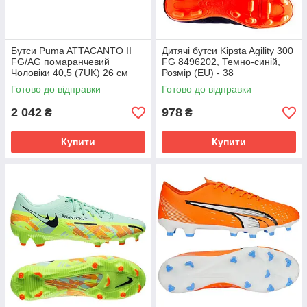
Бутси Puma ATTACANTO II
Дитячі бутси Kipsta Agility 300
FG/AG помаранчевий
FG 8496202, Темно-синій,
Чоловіки 40,5 (7UK) 26 см
Розмір (EU) - 38
108493-04
Готово до відправки
Готово до відправки
2 042
978
₴
₴
Купити
Купити