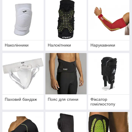
Наколінники
Налокітники
Нарукавники
Паховий бандаж
Пояс для спини
Фіксатор
гомілкостопу