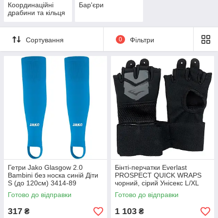
Координаційні
Бар'єри
драбини та кільця
Сортування
0
Фільтри
Гетри Jako Glasgow 2.0
Бінті-перчатки Everlast
Bambini без носка синій Діти
PROSPECT QUICK WRAPS
S (до 120см) 3414-89
чорний, сірий Унісекс L/XL
P00002986
Готово до відправки
Готово до відправки
317
1 103
₴
₴