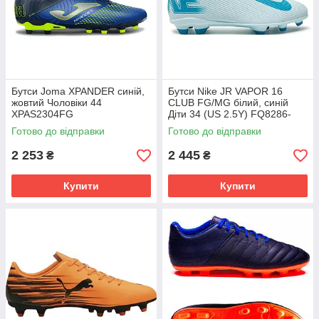
Бутси Joma XPANDER синій,
Бутси Nike JR VAPOR 16
жовтий Чоловіки 44
CLUB FG/MG білий, синій
XPAS2304FG
Діти 34 (US 2.5Y) FQ8286-
400
Готово до відправки
Готово до відправки
2 253
2 445
₴
₴
Купити
Купити