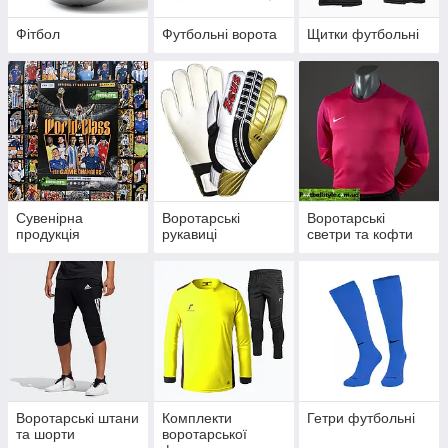
Фітбол
Футбольні ворота
Щитки футбольні
Сувенірна
Воротарські
Воротарські
продукція
рукавиці
светри та кофти
Воротарські штани
Комплекти
Гетри футбольні
та шорти
воротарської