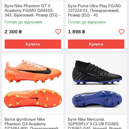
Бути Nike Phantom GT II
Бути Puma Ultra Play FG/AG
Academy FG/MG DA4433-
107224-01, Помаранчевий,
343, Бірюзовий, Розмір (EU) -
Розмір (EU) - 41
45.5
Готово до відправки
Готово до відправки
2 300
1 898
₴
₴
Купити
Купити
Бутси футбольні Nike
Бути Nike Mercurial
Phantom GX Academy
SUPERFLY 9 CLUB FG/MG
DZ3484-800, Помаранчевий,
DJ5961-040, Чорний, Розмір