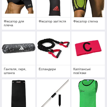
Фіксатор для
Фіксатор запʼястя
Фіксатор стегна
плеча
Гантеля, гиря,
Еспандери
Капітанські
штанга
пов'язки