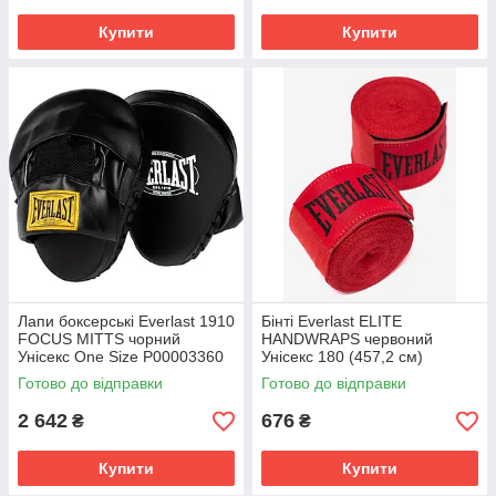
Купити
Купити
Лапи боксерські Everlast 1910
Бінті Everlast ELITE
FOCUS MITTS чорний
HANDWRAPS червоний
Унісекс One Size P00003360
Унісекс 180 (457,2 см)
P00003325
Готово до відправки
Готово до відправки
2 642
676
₴
₴
Купити
Купити