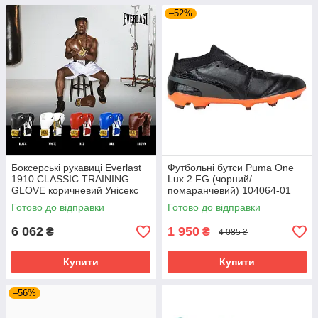
–52%
Боксерські рукавиці Everlast
Футбольні бутси Puma One
1910 CLASSIC TRAINING
Lux 2 FG (чорний/
GLOVE коричневий Унісекс
помаранчевий) 104064-01
14 унцій P00002502
Розмір EU: 44
Готово до відправки
Готово до відправки
6 062
1 950
₴
₴
4 085 ₴
Купити
Купити
–56%