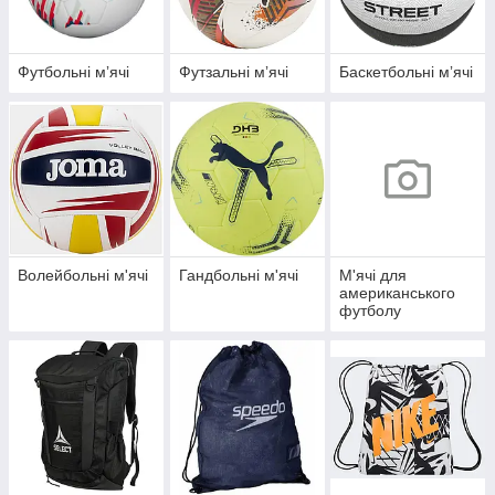
Футбольні мʼячі
Футзальні мʼячі
Баскетбольні мʼячі
Волейбольні м'ячі
Гандбольні м'ячі
М'ячі для
американського
футболу