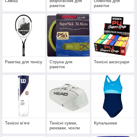
Сквош
Віброгасник для
Обмотка для
ракеток
ракеток
Ракетка для тенісу
Струна для
Тенісні аксесуари
ракеток
Тенісні мʼячі
Тенісні сумки,
Купальники
рюкзаки, чохли