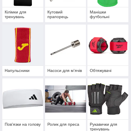
Кілімки для
Кутовий
Манішки
тренувань
прапорець
футбольні
Напульсники
Насоси для м'ячів
Обтяжувачі
Пов'язки на голову
Ролик для преса
Рукавички для
тренувань