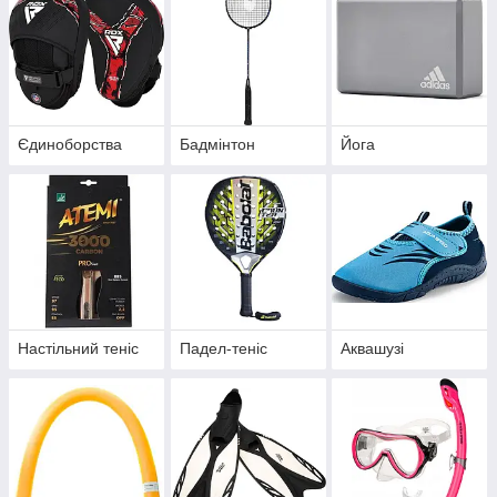
Єдиноборства
Бадмінтон
Йога
Настільний теніс
Падел-теніс
Аквашузі