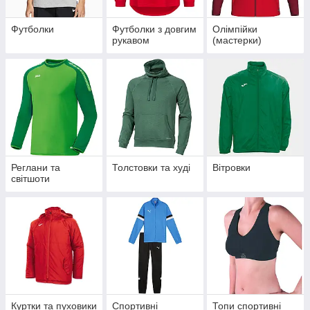
Футболки
Футболки з довгим
Олімпійки
рукавом
(мастерки)
Реглани та
Толстовки та худі
Вітровки
світшоти
Куртки та пуховики
Спортивні
Топи спортивні