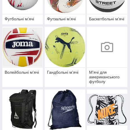
Футбольні мʼячі
Футзальні мʼячі
Баскетбольні мʼячі
Волейбольні м'ячі
Гандбольні м'ячі
М'ячі для
американського
футболу