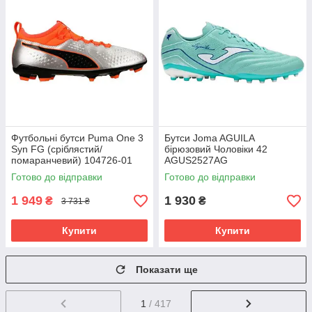
Футбольні бутси Puma One 3
Бутси Joma AGUILA
Syn FG (сріблястий/
бірюзовий Чоловіки 42
помаранчевий) 104726-01
AGUS2527AG
Розмір EU: 46
Готово до відправки
Готово до відправки
1 949
1 930
₴
₴
3 731 ₴
Купити
Купити
Показати ще
1
/ 417