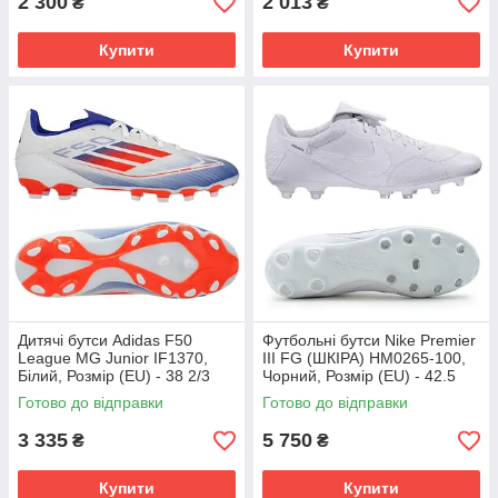
2 300
2 013
₴
₴
Купити
Купити
Дитячі бутси Adidas F50
Футбольні бутси Nike Premier
League MG Junior IF1370,
III FG (ШКІРА) HM0265-100,
Білий, Розмір (EU) - 38 2/3
Чорний, Розмір (EU) - 42.5
Готово до відправки
Готово до відправки
3 335
5 750
₴
₴
Купити
Купити