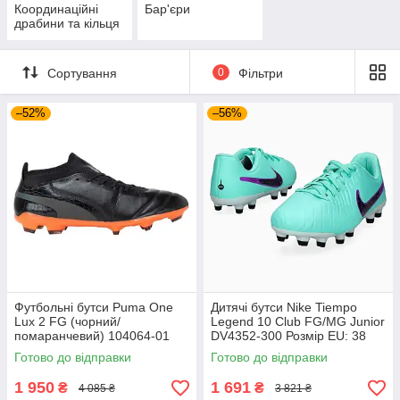
Координаційні
Бар'єри
драбини та кільця
Сортування
0
Фільтри
–52%
–56%
Футбольні бутси Puma One
Дитячі бутси Nike Tiempo
Lux 2 FG (чорний/
Legend 10 Club FG/MG Junior
помаранчевий) 104064-01
DV4352-300 Розмір EU: 38
Розмір EU: 44
Готово до відправки
Готово до відправки
1 950
1 691
₴
₴
4 085 ₴
3 821 ₴