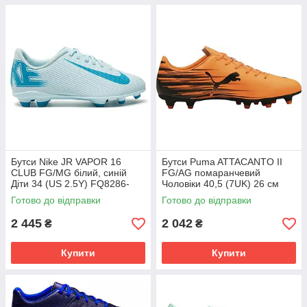
Бутси Nike JR VAPOR 16
Бутси Puma ATTACANTO II
CLUB FG/MG білий, синій
FG/AG помаранчевий
Діти 34 (US 2.5Y) FQ8286-
Чоловіки 40,5 (7UK) 26 см
400
108493-04
Готово до відправки
Готово до відправки
2 445
2 042
₴
₴
Купити
Купити