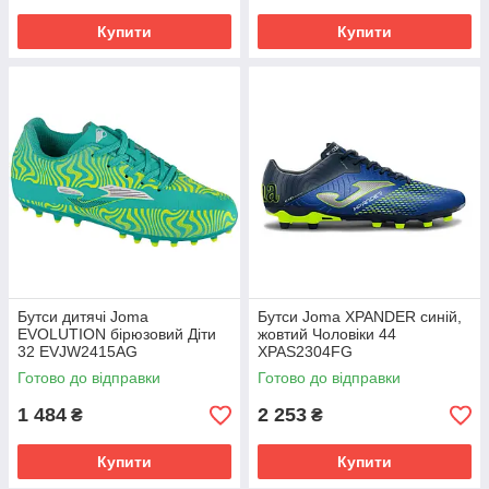
Купити
Купити
Бутси дитячі Joma
Бутси Joma XPANDER синій,
EVOLUTION бірюзовий Діти
жовтий Чоловіки 44
32 EVJW2415AG
XPAS2304FG
Готово до відправки
Готово до відправки
1 484
2 253
₴
₴
Купити
Купити