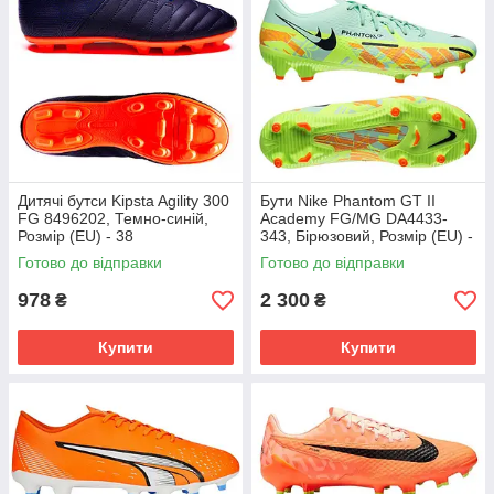
Дитячі бутси Kipsta Agility 300
Бути Nike Phantom GT II
FG 8496202, Темно-синій,
Academy FG/MG DA4433-
Розмір (EU) - 38
343, Бірюзовий, Розмір (EU) -
45.5
Готово до відправки
Готово до відправки
978
2 300
₴
₴
Купити
Купити