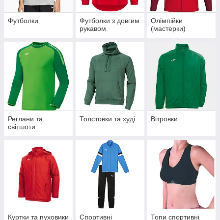
Футболки
Футболки з довгим
Олімпійки
рукавом
(мастерки)
Реглани та
Толстовки та худі
Вітровки
світшоти
Куртки та пуховики
Спортивні
Топи спортивні