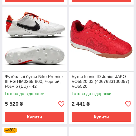
Футбольні бутси Nike Premier
Бутси Iconic ID Junior JAKO
III FG HM0265-800, Чорний,
VO5520 33 (4067633130357)
Розмір (EU) - 42
VO5520
Готово до відправки
Готово до відправки
5 520
2 441
₴
₴
Купити
Купити
–48%