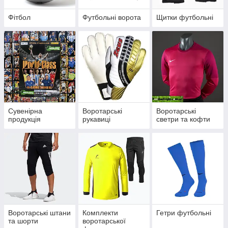
Фітбол
Футбольні ворота
Щитки футбольні
Сувенірна
Воротарські
Воротарські
продукція
рукавиці
светри та кофти
Воротарські штани
Комплекти
Гетри футбольні
та шорти
воротарської