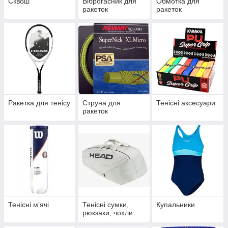
Сквош
Віброгасник для
Обмотка для
ракеток
ракеток
Ракетка для тенісу
Струна для
Тенісні аксесуари
ракеток
Тенісні мʼячі
Тенісні сумки,
Купальники
рюкзаки, чохли