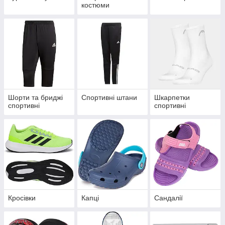
костюми
Шорти та бриджі
Спортивні штани
Шкарпетки
спортивні
спортивні
Кросівки
Капці
Сандалії