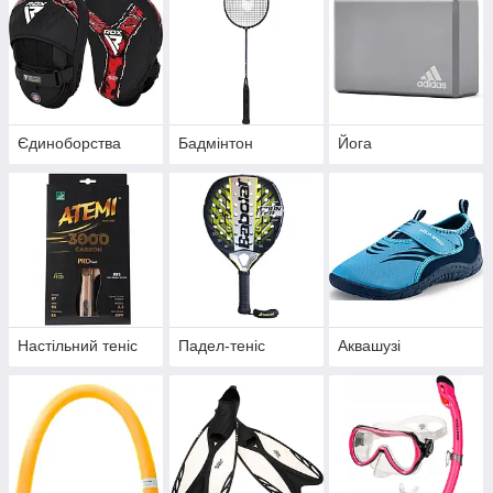
Єдиноборства
Бадмінтон
Йога
Настільний теніс
Падел-теніс
Аквашузі