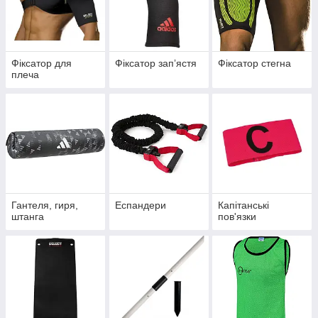
Фіксатор для
Фіксатор запʼястя
Фіксатор стегна
плеча
Гантеля, гиря,
Еспандери
Капітанські
штанга
пов'язки