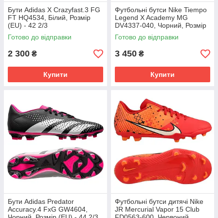
Бути Adidas X Crazyfast.3 FG
Футбольні бутси Nike Tiempo
FT HQ4534, Білий, Розмір
Legend X Academy MG
(EU) - 42 2/3
DV4337-040, Чорний, Розмір
(EU) - 43
Готово до відправки
Готово до відправки
2 300
3 450
₴
₴
Купити
Купити
Бути Adidas Predator
Футбольні бутси дитячі Nike
Accuracy.4 FxG GW4604,
JR Mercurial Vapor 15 Club
Чорний, Розмір (EU) - 44 2/3
FD0563-600, Червоний,