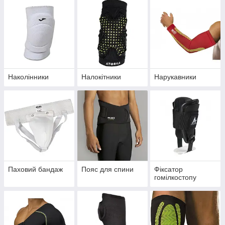
Наколінники
Налокітники
Нарукавники
Паховий бандаж
Пояс для спини
Фіксатор
гомілкостопу