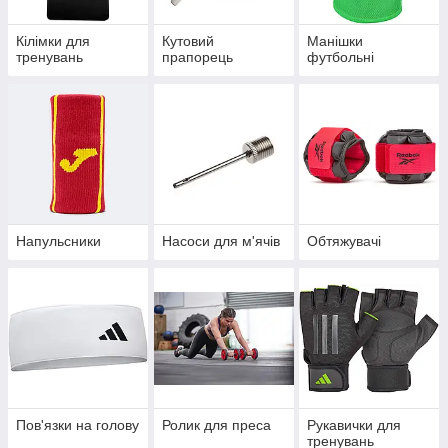
Кілімки для
Кутовий
Манішки
тренувань
прапорець
футбольні
Напульсники
Насоси для м'ячів
Обтяжувачі
Пов'язки на голову
Ролик для преса
Рукавички для
тренувань