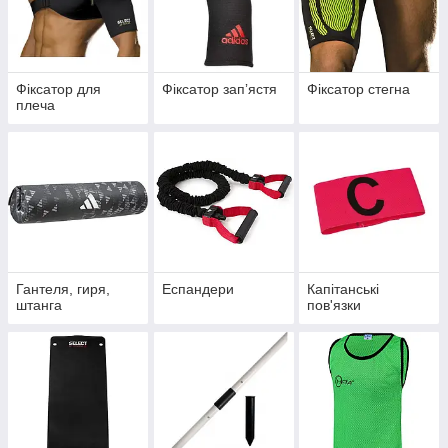
Фіксатор для
Фіксатор запʼястя
Фіксатор стегна
плеча
Гантеля, гиря,
Еспандери
Капітанські
штанга
пов'язки