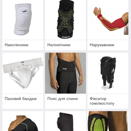
Наколінники
Налокітники
Нарукавники
Паховий бандаж
Пояс для спини
Фіксатор
гомілкостопу