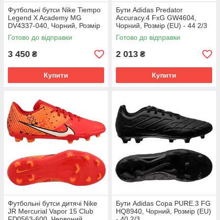
Футбольні бутси Nike Tiempo
Бути Adidas Predator
Legend X Academy MG
Accuracy.4 FxG GW4604,
DV4337-040, Чорний, Розмір
Чорний, Розмір (EU) - 44 2/3
(EU) - 43
Готово до відправки
Готово до відправки
3 450
2 013
₴
₴
Купити
Купити
Футбольні бутси дитячі Nike
Бути Adidas Copa PURE.3 FG
JR Mercurial Vapor 15 Club
HQ8940, Чорний, Розмір (EU)
FD0563-600, Червоний,
- 40 2/3