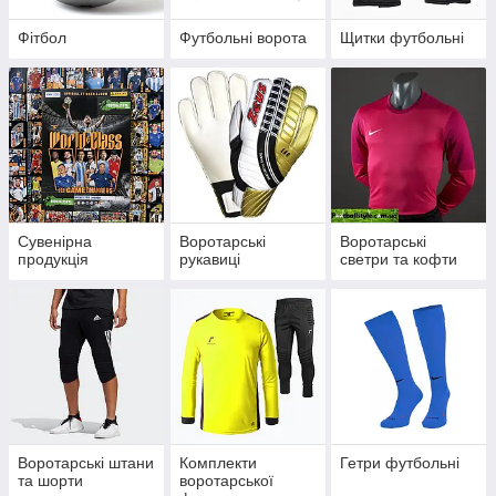
Фітбол
Футбольні ворота
Щитки футбольні
Сувенірна
Воротарські
Воротарські
продукція
рукавиці
светри та кофти
Воротарські штани
Комплекти
Гетри футбольні
та шорти
воротарської