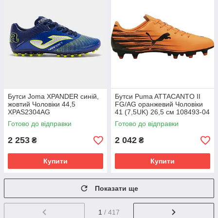
Бутси Joma XPANDER синій,
Бутси Puma ATTACANTO II
жовтий Чоловіки 44,5
FG/AG оранжевий Чоловіки
XPAS2304AG
41 (7,5UK) 26,5 см 108493-04
Готово до відправки
Готово до відправки
2 253
2 042
₴
₴
Купити
Купити
Показати ще
1
/ 417