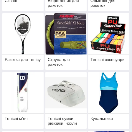
Сквош
Віброгасник для
Обмотка для
ракеток
ракеток
Ракетка для тенісу
Струна для
Тенісні аксесуари
ракеток
Тенісні мʼячі
Тенісні сумки,
Купальники
рюкзаки, чохли