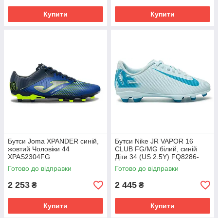
Купити
Купити
Бутси Joma XPANDER синій,
Бутси Nike JR VAPOR 16
жовтий Чоловіки 44
CLUB FG/MG білий, синій
XPAS2304FG
Діти 34 (US 2.5Y) FQ8286-
400
Готово до відправки
Готово до відправки
2 253
2 445
₴
₴
Купити
Купити