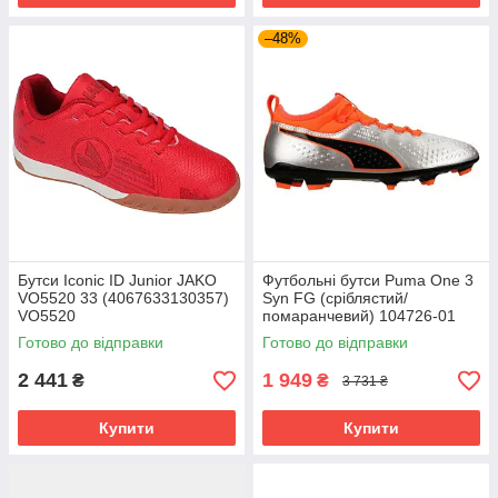
–48%
Бутси Iconic ID Junior JAKO
Футбольні бутси Puma One 3
VO5520 33 (4067633130357)
Syn FG (сріблястий/
VO5520
помаранчевий) 104726-01
Розмір EU: 46
Готово до відправки
Готово до відправки
2 441
1 949
₴
₴
3 731 ₴
Купити
Купити