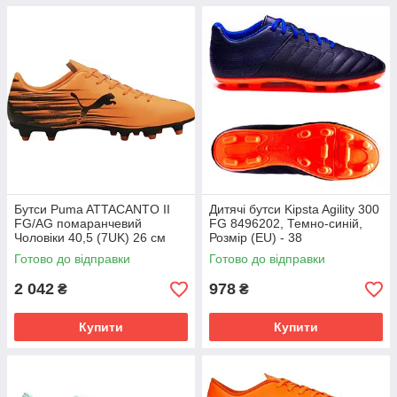
Бутси Puma ATTACANTO II
Дитячі бутси Kipsta Agility 300
FG/AG помаранчевий
FG 8496202, Темно-синій,
Чоловіки 40,5 (7UK) 26 см
Розмір (EU) - 38
108493-04
Готово до відправки
Готово до відправки
2 042
978
₴
₴
Купити
Купити