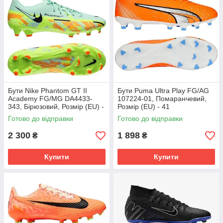
Бути Nike Phantom GT II
Бути Puma Ultra Play FG/AG
Academy FG/MG DA4433-
107224-01, Помаранчевий,
343, Бірюзовий, Розмір (EU) -
Розмір (EU) - 41
45.5
Готово до відправки
Готово до відправки
2 300
1 898
₴
₴
Купити
Купити