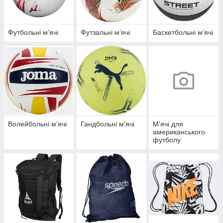
Футбольні мʼячі
Футзальні мʼячі
Баскетбольні мʼячі
Волейбольні м'ячі
Гандбольні м'ячі
М'ячі для
американського
футболу