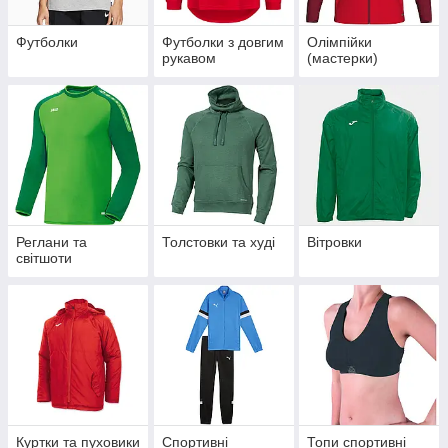
Футболки
Футболки з довгим
Олімпійки
рукавом
(мастерки)
Реглани та
Толстовки та худі
Вітровки
світшоти
Куртки та пуховики
Спортивні
Топи спортивні