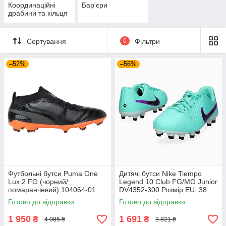
Координаційні
Бар'єри
драбини та кільця
Сортування
0
Фільтри
–52%
–56%
Футбольні бутси Puma One
Дитячі бутси Nike Tiempo
Lux 2 FG (чорний/
Legend 10 Club FG/MG Junior
помаранчевий) 104064-01
DV4352-300 Розмір EU: 38
Розмір EU: 44
Готово до відправки
Готово до відправки
1 950
1 691
₴
₴
4 085 ₴
3 821 ₴