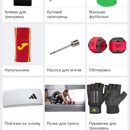
Кілімки для
Кутовий
Манішки
тренувань
прапорець
футбольні
Напульсники
Насоси для м'ячів
Обтяжувачі
Пов'язки на голову
Ролик для преса
Рукавички для
тренувань