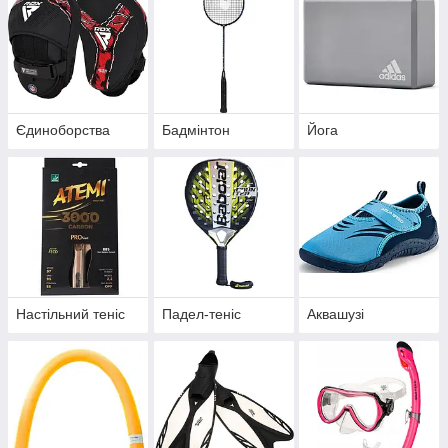
Єдиноборства
Бадмінтон
Йога
Настільний теніс
Падел-теніс
Аквашузі