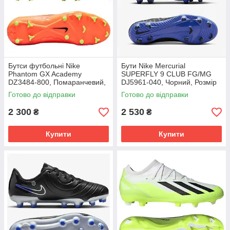
Бутси футбольні Nike
Бути Nike Mercurial
Phantom GX Academy
SUPERFLY 9 CLUB FG/MG
DZ3484-800, Помаранчевий,
DJ5961-040, Чорний, Розмір
Розмір (EU) - 39
(EU) - 42
Готово до відправки
Готово до відправки
2 300
2 530
₴
₴
Купити
Купити