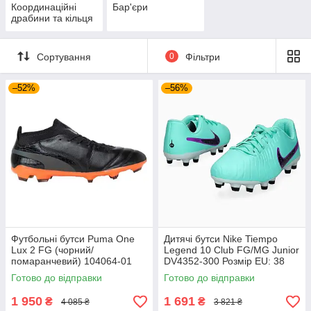
Координаційні
Бар'єри
драбини та кільця
Сортування
0
Фільтри
–52%
–56%
Футбольні бутси Puma One
Дитячі бутси Nike Tiempo
Lux 2 FG (чорний/
Legend 10 Club FG/MG Junior
помаранчевий) 104064-01
DV4352-300 Розмір EU: 38
Розмір EU: 44
Готово до відправки
Готово до відправки
1 950
1 691
₴
₴
4 085 ₴
3 821 ₴