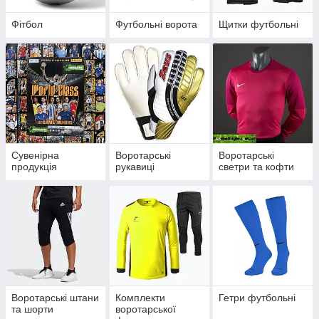
Фітбол
Футбольні ворота
Щитки футбольні
Сувенірна
Воротарські
Воротарські
продукція
рукавиці
светри та кофти
Воротарські штани
Комплекти
Гетри футбольні
та шорти
воротарської