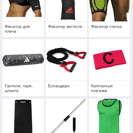
Фіксатор для
Фіксатор запʼястя
Фіксатор стегна
плеча
Гантеля, гиря,
Еспандери
Капітанські
штанга
пов'язки