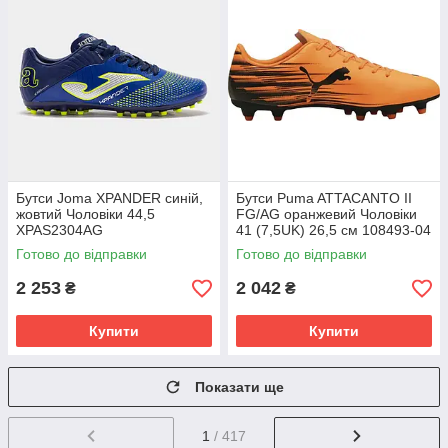
Бутси Joma XPANDER синій,
Бутси Puma ATTACANTO II
жовтий Чоловіки 44,5
FG/AG оранжевий Чоловіки
XPAS2304AG
41 (7,5UK) 26,5 см 108493-04
Готово до відправки
Готово до відправки
2 253
2 042
₴
₴
Купити
Купити
Показати ще
1
/ 417