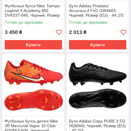
Футбольні бутси Nike Tiempo
Бути Adidas Predator
Legend X Academy MG
Accuracy.4 FxG GW4604,
DV4337-040, Чорний, Розмір
Чорний, Розмір (EU) - 44 2/3
(EU) - 43
Готово до відправки
Готово до відправки
3 450
2 013
₴
₴
Купити
Купити
Футбольні бутси дитячі Nike
Бути Adidas Copa PURE.3 FG
JR Mercurial Vapor 15 Club
HQ8940, Чорний, Розмір (EU)
FD0563-600, Червоний,
- 40 2/3