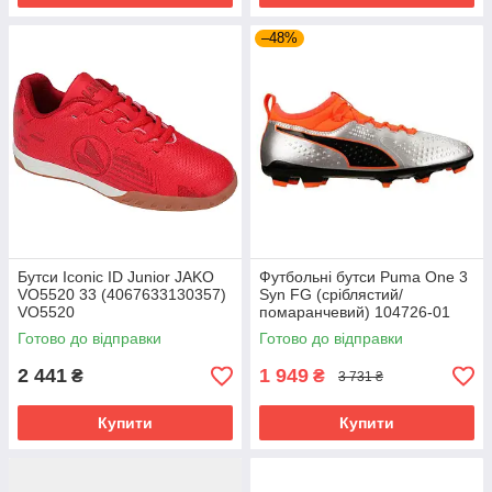
–48%
Бутси Iconic ID Junior JAKO
Футбольні бутси Puma One 3
VO5520 33 (4067633130357)
Syn FG (сріблястий/
VO5520
помаранчевий) 104726-01
Розмір EU: 46
Готово до відправки
Готово до відправки
2 441
1 949
₴
₴
3 731 ₴
Купити
Купити