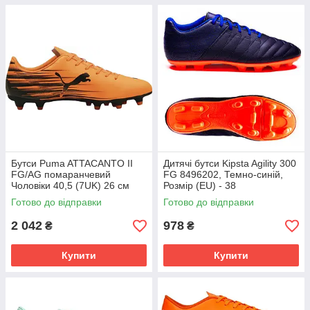
Бутси Puma ATTACANTO II
Дитячі бутси Kipsta Agility 300
FG/AG помаранчевий
FG 8496202, Темно-синій,
Чоловіки 40,5 (7UK) 26 см
Розмір (EU) - 38
108493-04
Готово до відправки
Готово до відправки
2 042
978
₴
₴
Купити
Купити