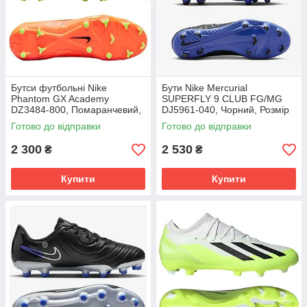
Бутси футбольні Nike
Бути Nike Mercurial
Phantom GX Academy
SUPERFLY 9 CLUB FG/MG
DZ3484-800, Помаранчевий,
DJ5961-040, Чорний, Розмір
Розмір (EU) - 39
(EU) - 42
Готово до відправки
Готово до відправки
2 300
2 530
₴
₴
Купити
Купити