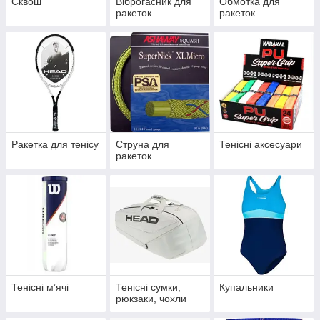
Сквош
Віброгасник для
Обмотка для
ракеток
ракеток
Ракетка для тенісу
Струна для
Тенісні аксесуари
ракеток
Тенісні мʼячі
Тенісні сумки,
Купальники
рюкзаки, чохли