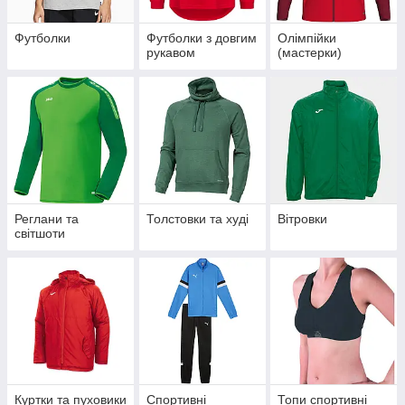
Футболки
Футболки з довгим
Олімпійки
рукавом
(мастерки)
Реглани та
Толстовки та худі
Вітровки
світшоти
Куртки та пуховики
Спортивні
Топи спортивні