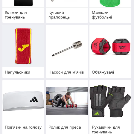
Кілімки для
Кутовий
Манішки
тренувань
прапорець
футбольні
Напульсники
Насоси для м'ячів
Обтяжувачі
Пов'язки на голову
Ролик для преса
Рукавички для
тренувань