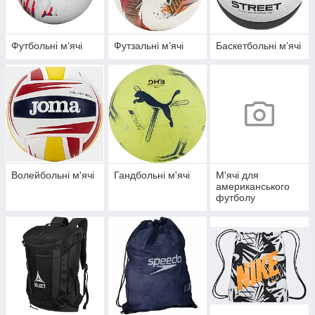
Футбольні мʼячі
Футзальні мʼячі
Баскетбольні мʼячі
Волейбольні м'ячі
Гандбольні м'ячі
М'ячі для
американського
футболу