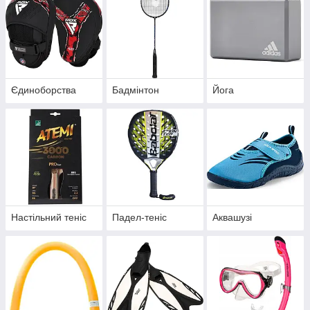
Єдиноборства
Бадмінтон
Йога
Настільний теніс
Падел-теніс
Аквашузі