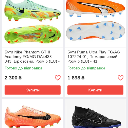
Бути Nike Phantom GT II
Бути Puma Ultra Play FG/AG
Academy FG/MG DA4433-
107224-01, Помаранчевий,
343, Бірюзовий, Розмір (EU) -
Розмір (EU) - 41
45.5
Готово до відправки
Готово до відправки
2 300
1 898
₴
₴
Купити
Купити