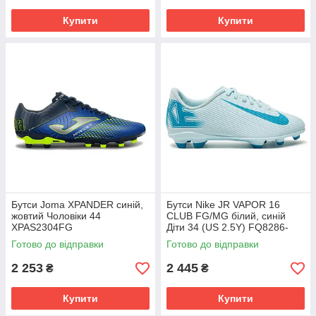
Купити
Купити
Бутси Joma XPANDER синій,
Бутси Nike JR VAPOR 16
жовтий Чоловіки 44
CLUB FG/MG білий, синій
XPAS2304FG
Діти 34 (US 2.5Y) FQ8286-
400
Готово до відправки
Готово до відправки
2 253
2 445
₴
₴
Купити
Купити