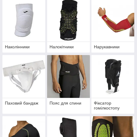
Наколінники
Налокітники
Нарукавники
Паховий бандаж
Пояс для спини
Фіксатор
гомілкостопу