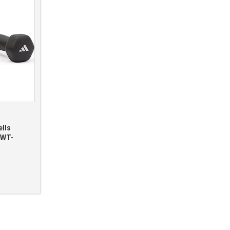
lls
DWT-