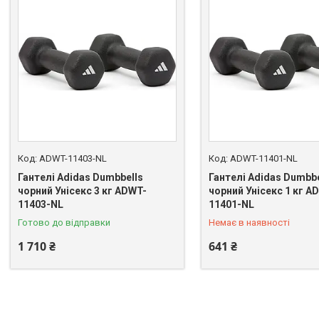
ADWT-11403-NL
ADWT-11401-NL
Гантелі Adidas Dumbbells
Гантелі Adidas Dumbbe
чорний Унісекс 3 кг ADWT-
чорний Унісекс 1 кг A
+380 (63) 441-90-33
11403-NL
11401-NL
Готово до відправки
Немає в наявності
1 710 ₴
641 ₴