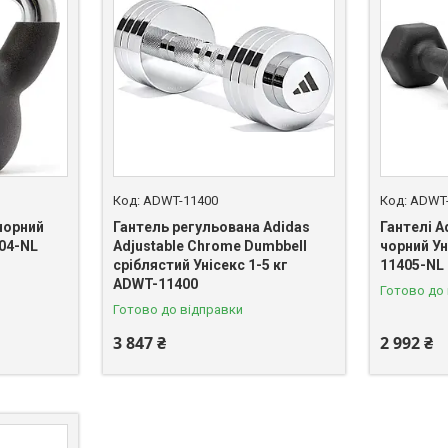
ADWT-11400
ADWT-
 чорний
Гантель регульована Adidas
Гантелі A
504-NL
Adjustable Chrome Dumbbell
чорний Ун
сріблястий Унісекс 1-5 кг
11405-NL
ADWT-11400
Готово до
Готово до відправки
3 847 ₴
2 992 ₴