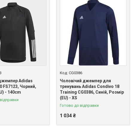
3
CG0386
джемпер Adidas
Чоловічий джемпер для
0 FS7123, Чорний,
тренувань Adidas Condivo 18
U) - 140cm
Training CG0386, Синій, Розмір
(EU) - XS
 відправки
Готово до відправки
1 034 ₴