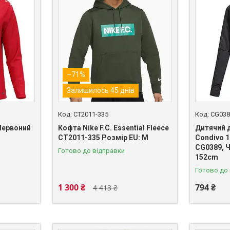
–71%
Залишилось 45 днів
CT2011-335
CG038
Червоний
Кофта Nike F.C. Essential Fleece
Дитячий 
CT2011-335 Розмір EU: М
Condivo 1
CG0389, Ч
Готово до відправки
152cm
Готово до
1 300 ₴
794 ₴
4 413 ₴