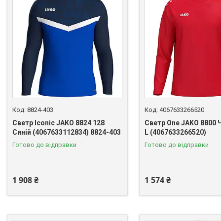
8824-403
4067633266520
Светр Iconic JAKO 8824 128
Светр One JAKO 8800 
Синій (4067633112834) 8824-403
L (4067633266520)
Готово до відправки
Готово до відправки
1 908 ₴
1 574 ₴