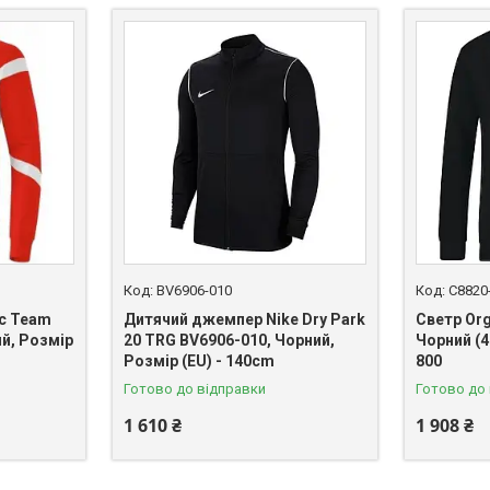
BV6906-010
C8820
ic Team
Дитячий джемпер Nike Dry Park
Светр Org
ий, Розмір
20 TRG BV6906-010, Чорний,
Чорний (
Розмір (EU) - 140cm
800
Готово до відправки
Готово до
1 610 ₴
1 908 ₴