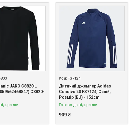
-800
FS7124
anic JAKO C8820 L
Дитячий джемпер Adidas
4059562468847) C8820-
Condivo 20 FS7124, Синій,
Розмір (EU) - 152cm
 відправки
Готово до відправки
909 ₴