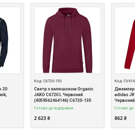
C6720-130
CV414
k 20
Светр з капюшоном Organic
Джемпер 
ній,
JAKO C6720 L Червоний
adidas JR
(4059562464146) C6720-130
Червоний,
Готово до відправки
Готово до
2 623 ₴
862 ₴