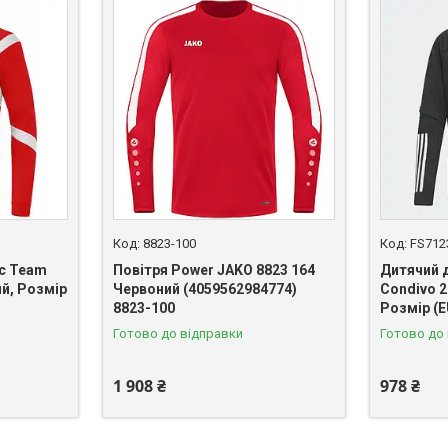
8823-100
FS712
ic Team
Повітря Power JAKO 8823 164
Дитячий 
ий, Розмір
Червоний (4059562984774)
Condivo 2
8823-100
Розмір (E
Готово до відправки
Готово до
1 908 ₴
978 ₴