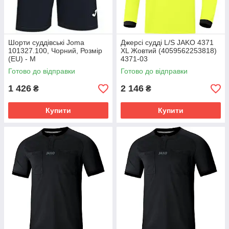
Шорти суддівські Joma
Джерсі судді L/S JAKO 4371
101327.100, Чорний, Розмір
XL Жовтий (4059562253818)
(EU) - M
4371-03
Готово до відправки
Готово до відправки
1 426
2 146
₴
₴
Купити
Купити