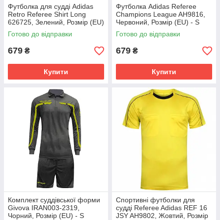
Футболка для судді Аdidas
Футболка Adidas Referee
Retro Referee Shirt Long
Champions League AH9816,
626725, Зелений, Розмір (EU)
Червоний, Розмір (EU) - S
- M
Готово до відправки
Готово до відправки
679
679
₴
₴
Купити
Купити
Комплект суддівської форми
Спортивні футболки для
Givova IRAN003-2319,
судді Referee Adidas REF 16
Чорний, Розмір (EU) - S
JSY AH9802, Жовтий, Розмір