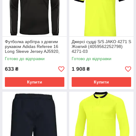
Футболка арбітра з довгим
Джерсі судді S/S JAKO 4271 S
рукавом Adidas Referee 16
Жовтий (4059562252798)
Long Sleeve Jersey AJ5920,
4271-03
Чорний, Розмір (EU) - S
Готово до відправки
Готово до відправки
633
1 908
₴
₴
Купити
Купити