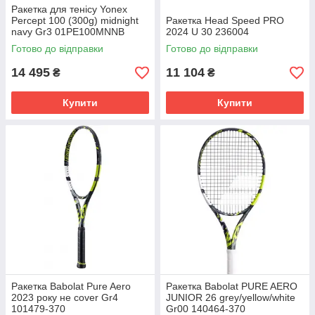
Ракетка для тенісу Yonex
Percept 100 (300g) midnight
Ракетка Head Speed PRO
navy Gr3 01PE100MNNB
2024 U 30 236004
Готово до відправки
Готово до відправки
14 495
11 104
₴
₴
Купити
Купити
Ракетка Babolat Pure Aero
Ракетка Babolat PURE AERO
2023 року не cover Gr4
JUNIOR 26 grey/yellow/white
101479-370
Gr00 140464-370