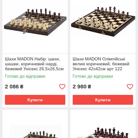
Шахи MADON Набір: шахи,
Шахи MADON Олімпійські
шашки, коричневий нарді,
великі коричневий, бежевий
бежевий Унісекс 26,5х26,5см
Унісекс 42х42см арт 122
арт 142 MD142
MD122
Готово до відправки
Готово до відправки
2 086
2 980
₴
₴
Купити
Купити