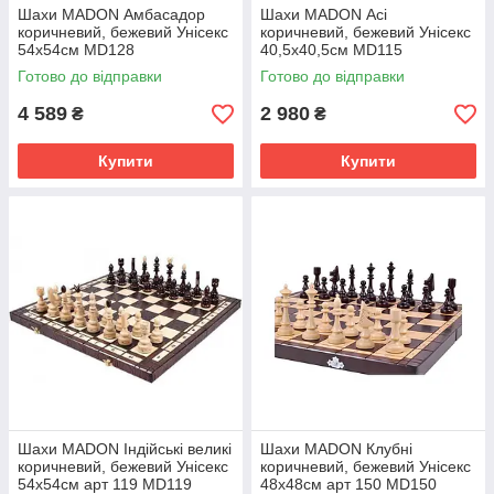
Шахи MADON Амбасадор
Шахи MADON Асі
коричневий, бежевий Унісекс
коричневий, бежевий Унісекс
54х54см MD128
40,5х40,5см MD115
Готово до відправки
Готово до відправки
4 589
2 980
₴
₴
Купити
Купити
Шахи MADON Індійські великі
Шахи MADON Клубні
коричневий, бежевий Унісекс
коричневий, бежевий Унісекс
54х54см арт 119 MD119
48х48см арт 150 MD150