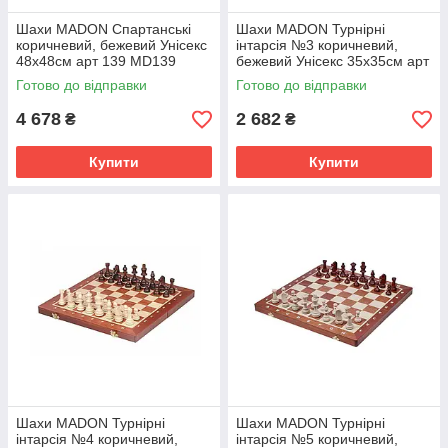
Шахи MADON Спартанські
Шахи MADON Турнірні
коричневий, бежевий Унісекс
інтарсія №3 коричневий,
48х48см арт 139 MD139
бежевий Унісекс 35х35см арт
93 MD93
Готово до відправки
Готово до відправки
4 678
2 682
₴
₴
Купити
Купити
Шахи MADON Турнірні
Шахи MADON Турнірні
інтарсія №4 коричневий,
інтарсія №5 коричневий,