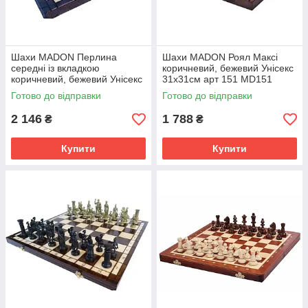
Шахи MADON Перлина
Шахи MADON Роял Максі
середні із вкладкою
коричневий, бежевий Унісекс
коричневий, бежевий Унісекс
31х31см арт 151 MD151
35х35см MD134A
Готово до відправки
Готово до відправки
2 146
1 788
₴
₴
Купити
Купити