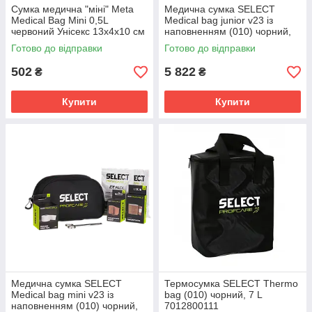
Сумка медична "міні" Meta
Медична сумка SELECT
Medical Bag Mini 0,5L
Medical bag junior v23 із
червоний Унісекс 13х4х10 см
наповненням (010) чорний,
1910000201
23,70 L 706511
Готово до відправки
Готово до відправки
502
5 822
₴
₴
Купити
Купити
Медична сумка SELECT
Термосумка SELECT Thermo
Medical bag mini v23 із
bag (010) чорний, 7 L
наповненням (010) чорний,
7012800111