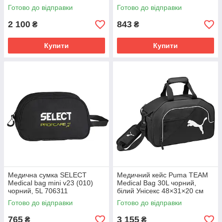
5L 706300
Готово до відправки
Готово до відправки
2 100
843
₴
₴
Купити
Купити
Медична сумка SELECT
Медичний кейс Puma TEAM
Medical bag mini v23 (010)
Medical Bag 30L чорний,
чорний, 5L 706311
білий Унісекс 48×31×20 см
072374-01
Готово до відправки
Готово до відправки
765
3 155
₴
₴