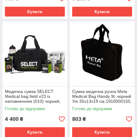
Купити
Купити
Медична сумка SELECT
Сумка медична ручна Meta
Medical bag field v23 із
Medical Bag Handy 9L чорний
наповненням (010) чорний,
Уні 35х13х19 см 1910000150,
15L 706401
Чорний, Розмір (EU) - 1SIZE
Готово до відправки
Готово до відправки
4 400
803
₴
₴
Купити
Купити