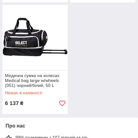
Медична сумка на колесах
Medical bag large w/wheels
(051) чорний/білий, 50 L
706200
Немає в наявності
6 137
₴
Про нас
99% позитивних з 107 відгуків за рік