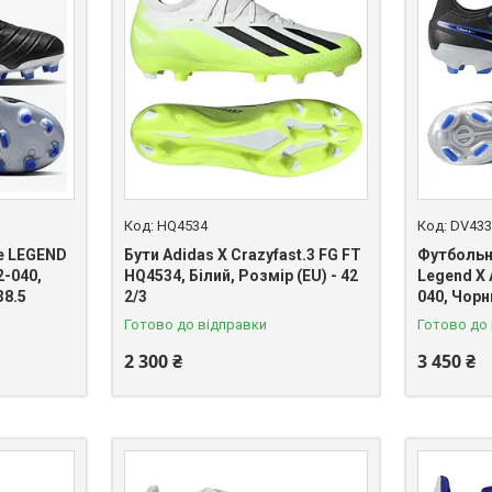
HQ4534
DV433
ie LEGEND
Бути Adidas X Crazyfast.3 FG FT
Футбольн
-040,
HQ4534, Білий, Розмір (EU) - 42
Legend X
38.5
2/3
040, Чорн
Готово до відправки
Готово до
2 300 ₴
3 450 ₴