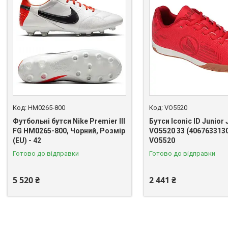
HM0265-800
VO5520
Футбольні бутси Nike Premier III
Бутси Iconic ID Junior
FG HM0265-800, Чорний, Розмір
VO5520 33 (406763313
(EU) - 42
VO5520
Готово до відправки
Готово до відправки
5 520 ₴
2 441 ₴