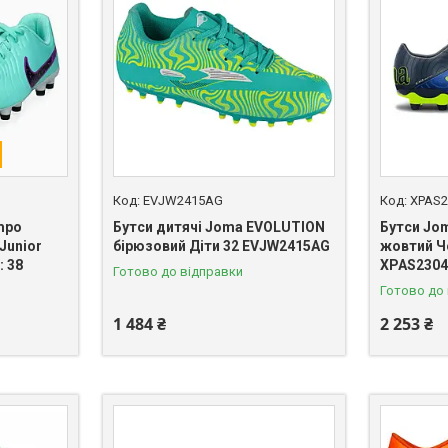
EVJW2415AG
XPAS2
mpo
Бутси дитячі Joma EVOLUTION
Бутси Jo
Junior
бірюзовий Діти 32 EVJW2415AG
жовтий Ч
: 38
XPAS230
Готово до відправки
Готово до
1 484 ₴
2 253 ₴