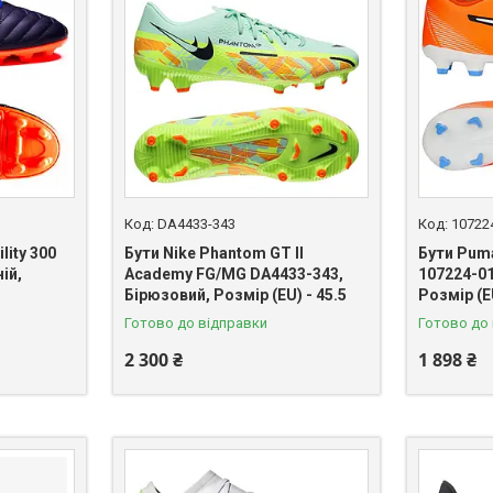
DA4433-343
10722
lity 300
Бути Nike Phantom GT II
Бути Puma
ій,
Academy FG/MG DA4433-343,
107224-0
Бірюзовий, Розмір (EU) - 45.5
Розмір (E
Готово до відправки
Готово до
2 300 ₴
1 898 ₴