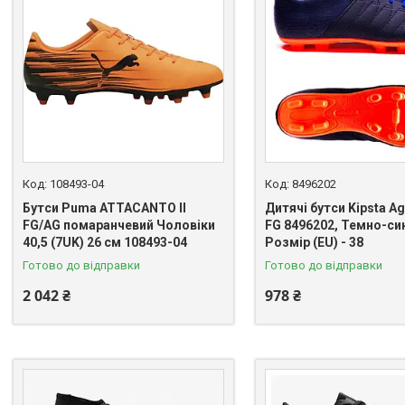
108493-04
8496202
Бутси Puma ATTACANTO II
Дитячі бутси Kipsta Agi
FG/AG помаранчевий Чоловіки
FG 8496202, Темно-син
40,5 (7UK) 26 см 108493-04
Розмір (EU) - 38
Готово до відправки
Готово до відправки
2 042 ₴
978 ₴