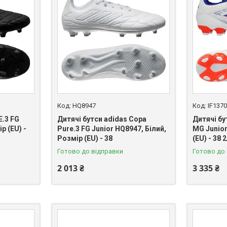
HQ8947
IF137
E.3 FG
Дитячі бутси adidas Copa
Дитячі бу
р (EU) -
Pure.3 FG Junior HQ8947, Білий,
MG Junior
Розмір (EU) - 38
(EU) - 38 
Готово до відправки
Готово до
2 013 ₴
3 335 ₴