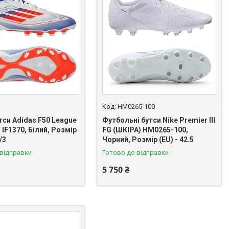
0
HM0265-100
тси Adidas F50 League
Футбольні бутси Nike Premier III
 IF1370, Білий, Розмір
FG (ШКІРА) HM0265-100,
2/3
Чорний, Розмір (EU) - 42.5
 відправки
Готово до відправки
5 750 ₴