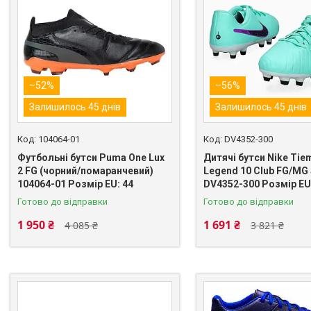
–52%
–56%
Залишилось 45 днів
Залишилось 45 днів
104064-01
DV4352-300
Футбольні бутси Puma One Lux
Дитячі бутси Nike Tie
2 FG (чорний/помаранчевий)
Legend 10 Club FG/MG 
104064-01 Розмір EU: 44
DV4352-300 Розмір EU
Готово до відправки
Готово до відправки
1 950 ₴
1 691 ₴
4 085 ₴
3 821 ₴