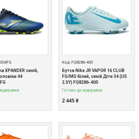
304FG
FQ8286-400
ma XPANDER синій,
Бутси Nike JR VAPOR 16 CLUB
оловіки 44
FG/MG білий, синій Діти 34 (US
4FG
2.5Y) FQ8286-400
 відправки
Готово до відправки
2 445 ₴