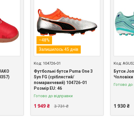
–48%
Залишилось 45 днів
104726-01
AGUS
 JAKO
Футбольні бутси Puma One 3
Бутси Jo
0357)
Syn FG (сріблястий/
Чоловіки
помаранчевий) 104726-01
Готово до
Розмір EU: 46
Готово до відправки
1 949 ₴
1 930 ₴
3 731 ₴