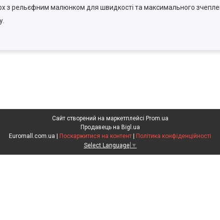
ерх з рельєфним малюнком для швидкості та максимального зчепле
у.
Сайт створений на маркетплейсі
Prom.ua
Продавець на Bigl.ua
Euromall.com.ua |
Поскаржитися на контент
|
Політика конфіденційності
Select Language
▼