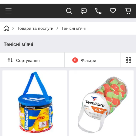
Товари та послуги
Тенісні мʼячі
Тенісні мʼячі
Сортування
0
Фільтри