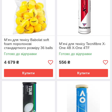
М'яч для тенісу Babolat soft
foam поролонові
М'ячі для тенісу Tecnifibre X-
стандартного розміру 36 balls
One 4В X-One 4TF
511005-113
Готово до відправки
Готово до відправки
4 679
556
₴
₴
Купити
Купити