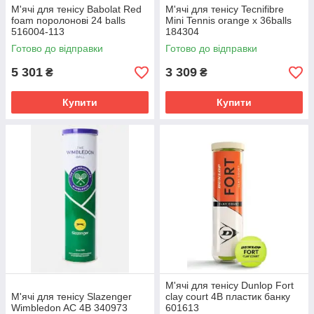
М'ячі для тенісу Babolat Red
М'ячі для тенісу Tecnifibre
foam поролонові 24 balls
Mini Tennis orange x 36balls
516004-113
184304
Готово до відправки
Готово до відправки
5 301
3 309
₴
₴
Купити
Купити
М'ячі для тенісу Dunlop Fort
М'ячі для тенісу Slazenger
clay court 4B пластик банку
Wimbledon AC 4B 340973
601613