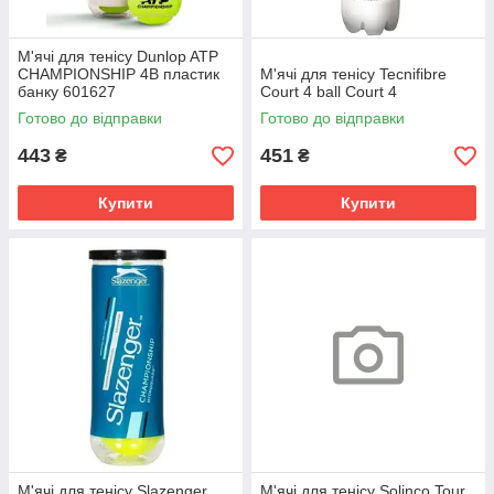
М'ячі для тенісу Dunlop ATP
CHAMPIONSHIP 4B пластик
М'ячі для тенісу Tecnifibre
банку 601627
Court 4 ball Court 4
Готово до відправки
Готово до відправки
443
451
₴
₴
Купити
Купити
М'ячі для тенісу Slazenger
М'ячі для тенісу Solinco Tour