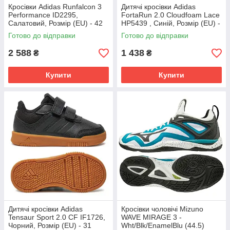
Кросівки Аdidas Runfalcon 3
Дитячі кросівки Adidas
Performance ID2295,
FortaRun 2.0 Cloudfoam Lace
Салатовий, Розмір (EU) - 42
HP5439 , Синій, Розмір (EU) -
28
Готово до відправки
Готово до відправки
2 588
1 438
₴
₴
Купити
Купити
Дитячі кросівки Adidas
Кросівки чоловічі Mizuno
Tensaur Sport 2.0 CF IF1726,
WAVE MIRAGE 3 -
Чорний, Розмір (EU) - 31
Wht/Blk/EnamelBlu (44.5)