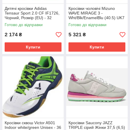
Дитячі кросівки Adidas
Кросівки чоловічі Mizuno
Tensaur Sport 2.0 CF IF1726,
WAVE MIRAGE 3 -
Чорний, Розмір (EU) - 32
Wht/Blk/EnamelBlu (40.5) UK7
X1GA1950-85
Готово до відправки
Готово до відправки
2 174
5 321
₴
₴
Купити
Купити
Кросівки сквош Victor A501
Кросівки Saucony JAZZ
Indoor white/green Unisex - 36
TRIPLE сірий Жінки 37,5 (6,5)