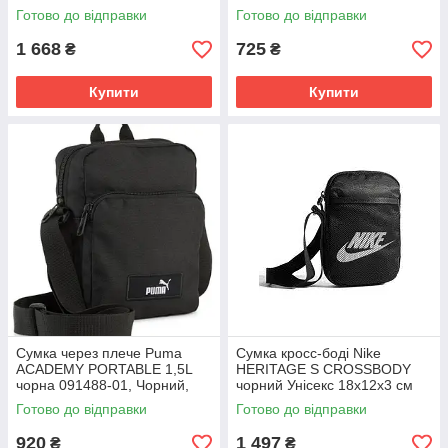
1SIZE
Розмір (EU) - 1SIZE
Готово до відправки
Готово до відправки
1 668
725
₴
₴
Купити
Купити
Сумка через плече Puma
Сумка кросс-боді Nike
ACADEMY PORTABLE 1,5L
HERITAGE S CROSSBODY
чорна 091488-01, Чорний,
чорний Унісекс 18х12х3 см
Розмір (EU) - 1SIZE
BA5871-010
Готово до відправки
Готово до відправки
920
1 497
₴
₴