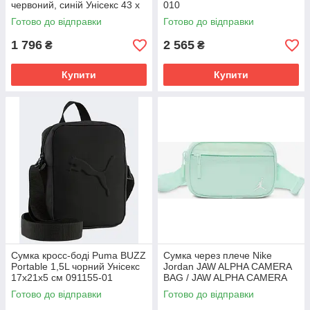
червоний, синій Унісекс 43 x
010
36 x 15 см DV3089-010
Готово до відправки
Готово до відправки
1 796
2 565
₴
₴
Купити
Купити
Сумка кросс-боді Puma BUZZ
Сумка через плече Nike
Portable 1,5L чорний Унісекс
Jordan JAW ALPHA CAMERA
17x21x5 см 091155-01
BAG / JAW ALPHA CAMERA
BAG 1L бірюзовий Жінки 18 х
Готово до відправки
Готово до відправки
11 х 5 см WA0870-U4A