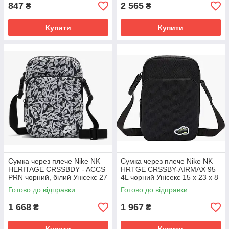
847
2 565
₴
₴
Купити
Купити
Сумка через плече Nike NK
Сумка через плече Nike NK
HERITAGE CRSSBDY - ACCS
HRTGE CRSSBY-AIRMAX 95
PRN чорний, білий Унісекс 27
4L чорний Унісекс 15 x 23 x 8
х 6 х 15 см FD5595-010
см HJ8329-010
Готово до відправки
Готово до відправки
1 668
1 967
₴
₴