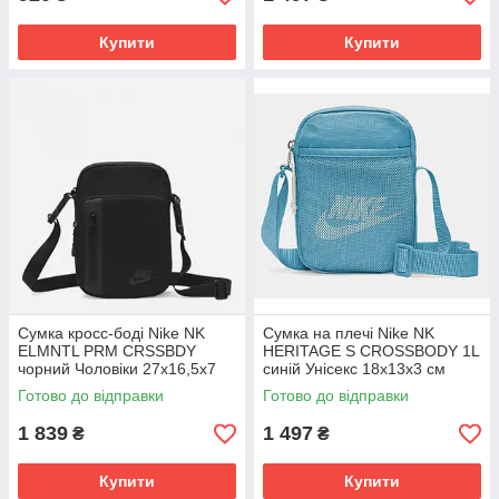
Купити
Купити
Сумка кросс-боді Nike NK
Сумка на плечі Nike NK
ELMNTL PRM CRSSBDY
HERITAGE S CROSSBODY 1L
чорний Чоловіки 27х16,5х7
синій Унісекс 18x13x3 см
DN2557-010
BA5871-407
Готово до відправки
Готово до відправки
1 839
1 497
₴
₴
Купити
Купити