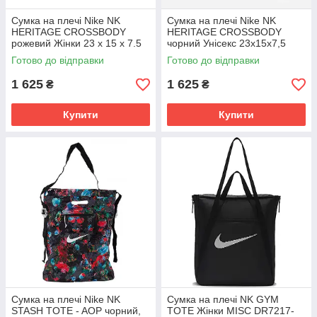
Сумка на плечі Nike NK
Сумка на плечі Nike NK
HERITAGE CROSSBODY
HERITAGE CROSSBODY
рожевий Жінки 23 х 15 х 7.5
чорний Унісекс 23х15х7,5
см DB0456-676
DB0456-010
Готово до відправки
Готово до відправки
1 625
1 625
₴
₴
Купити
Купити
Сумка на плечі Nike NK
Сумка на плечі NK GYM
STASH TOTE - AOP чорний,
TOTE Жінки MISC DR7217-