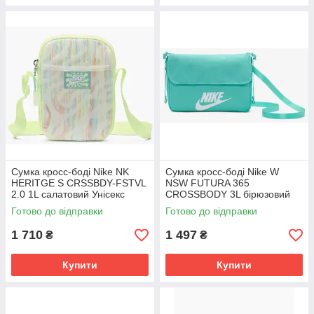
Сумка кросс-боді Nike NK
Сумка кросс-боді Nike W
HERITGE S CRSSBDY-FSTVL
NSW FUTURA 365
2.0 1L салатовий Унісекс
CROSSBODY 3L бірюзовий
18x13x3 см FN4251-701
Жінки 22х16х6см CW9300-
Готово до відправки
Готово до відправки
300
1 710
1 497
₴
₴
Купити
Купити