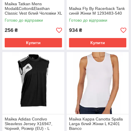
Майка Tatkan Mens
Modal&Cotton&Elasthan
Майка Fly By Racerback Tank
Classic Vest білий Чоловіки XL
синій Жінки M 1293483-540
585018-001
Готово до відправки
Готово до відправки
256
934
₴
₴
Купити
Купити
Майка Adidas Condivo
Майка Kappa Canotta Spalla
Sleavless Jersey X16947,
Larga білий Жінки L K2401
Чорний, Розмір (EU) - L
Bianco