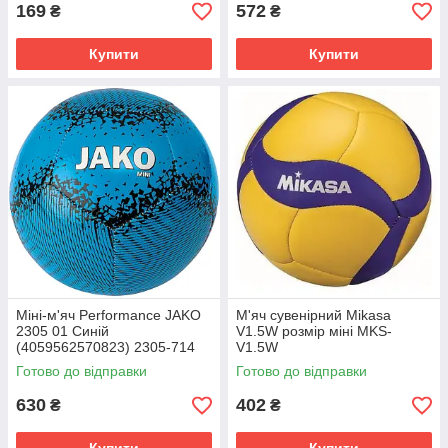
169
572
₴
₴
Купити
Купити
Міні-м'яч Performance JAKO
М'яч сувенірний Mikasa
2305 01 Синій
V1.5W розмір міні MKS-
(4059562570823) 2305-714
V1.5W
Готово до відправки
Готово до відправки
630
402
₴
₴