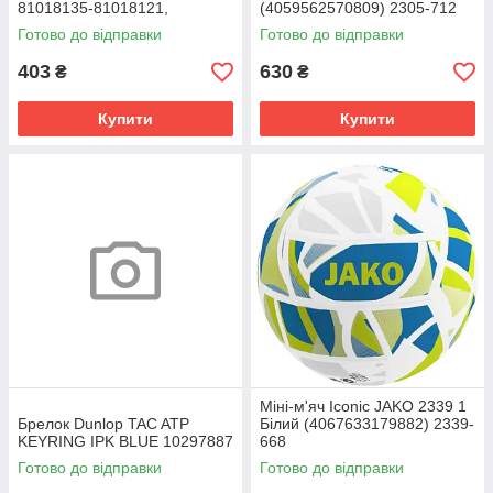
81018135-81018121,
(4059562570809) 2305-712
Червоний, Розмір (EU) -
Готово до відправки
Готово до відправки
1SIZE
403
630
₴
₴
Купити
Купити
Міні-м'яч Iconic JAKO 2339 1
Брелок Dunlop TAC ATP
Білий (4067633179882) 2339-
KEYRING IPK BLUE 10297887
668
Готово до відправки
Готово до відправки