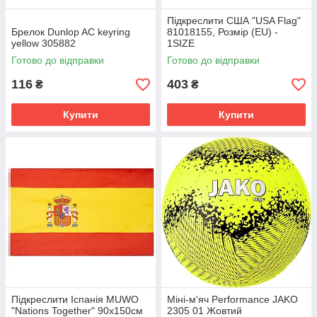
Підкреслити США "USA Flag"
Брелок Dunlop AC keyring
81018155, Розмір (EU) -
yellow 305882
1SIZE
Готово до відправки
Готово до відправки
116
403
₴
₴
Купити
Купити
Підкреслити Іспанія MUWO
Міні-м'яч Performance JAKO
"Nations Together" 90x150см
2305 01 Жовтий