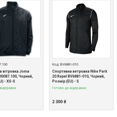
7.100
BV6881-010
а вітровка Joma
Спортивна ветровка Nike Park
0087.100, Чорний,
20 Repel BV6881-010, Чорний,
U) - XS-S
Розмір (EU) - S
 відправки
Готово до відправки
2 300 ₴