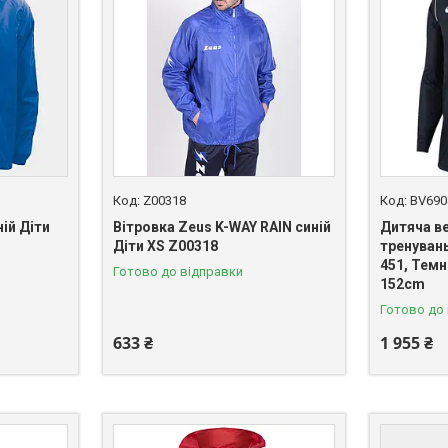
Z00318
BV690
ній Діти
Вітровка Zeus K-WAY RAIN синій
Дитяча в
Діти XS Z00318
тренувань
451, Темн
Готово до відправки
152cm
Готово до
633 ₴
1 955 ₴