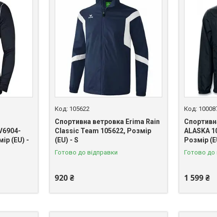
105622
10008
Спортивна ветровка Erima Rain
Спортивн
V6904-
Classic Team 105622, Розмір
ALASKA 10
ір (EU) -
(EU) - S
Розмір (E
Готово до відправки
Готово до
920 ₴
1 599 ₴