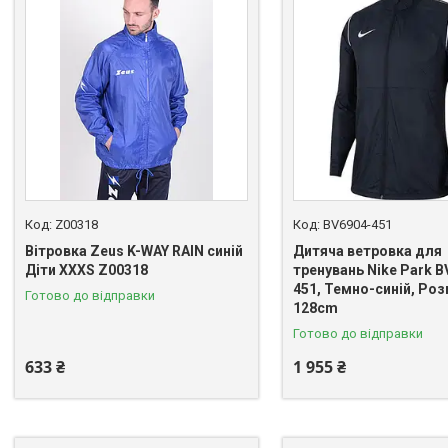
Z00318
BV6904-451
Вітровка Zeus K-WAY RAIN синій
Дитяча ветровка для
Діти XXXS Z00318
тренувань Nike Park B
451, Темно-синій, Розм
Готово до відправки
128cm
Готово до відправки
633 ₴
1 955 ₴