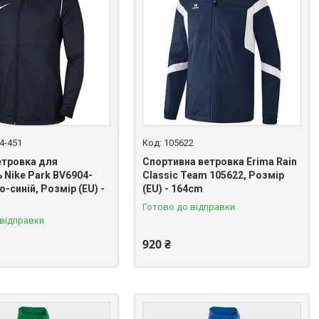
4-451
105622
етровка для
Спортивна ветровка Erima Rain
 Nike Park BV6904-
Classic Team 105622, Розмір
о-синій, Розмір (EU) -
(EU) - 164cm
Готово до відправки
 відправки
920 ₴