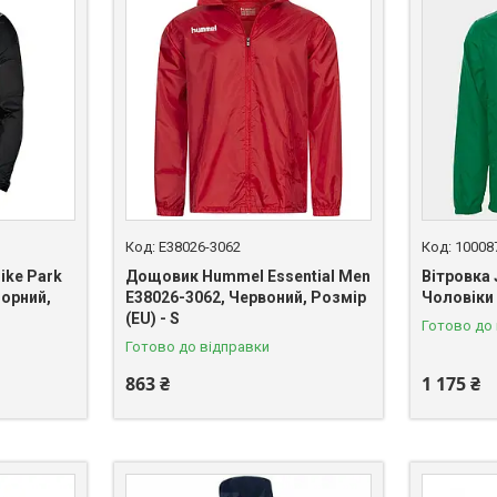
E38026-3062
10008
ike Park
Дощовик Hummel Essential Men
Вітровка 
Чорний,
E38026-3062, Червоний, Розмір
Чоловіки 
(EU) - S
Готово до
Готово до відправки
863 ₴
1 175 ₴