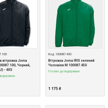
7.100
100087.450
а вітровка Joma
Вітровка Joma IRIS зелений
0087.100, Чорний,
Чоловіки M 100087.450
U) - 4XS
Готово до відправки
 відправки
1 175 ₴