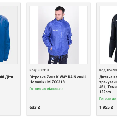
Z00318
BV690
ній Діти
Вітровка Zeus K-WAY RAIN синій
Дитяча в
Чоловіки M Z00318
тренувань
451, Темн
Готово до відправки
122cm
Готово до
633 ₴
1 955 ₴