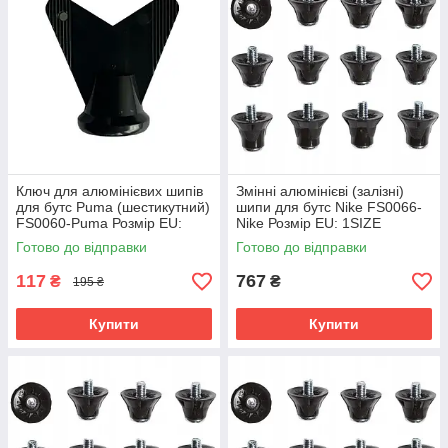
Ключ для алюмінієвих шипів
Змінні алюмінієві (залізні)
для бутс Puma (шестикутний)
шипи для бутс Nike FS0066-
FS0060-Puma Розмір EU:
Nike Розмір EU: 1SIZE
1SIZE
Готово до відправки
Готово до відправки
117
767
₴
₴
195 ₴
Купити
Купити