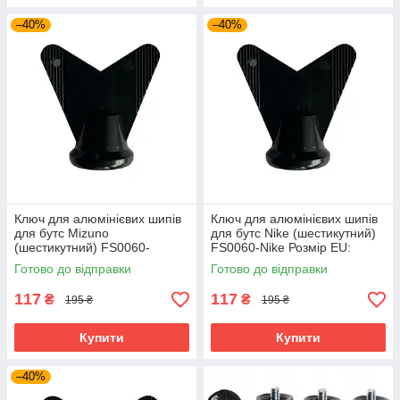
–40%
–40%
Ключ для алюмінієвих шипів
Ключ для алюмінієвих шипів
для бутс Mizuno
для бутс Nike (шестикутний)
(шестикутний) FS0060-
FS0060-Nike Розмір EU:
Mizuno Розмір EU: 1SIZE
1SIZE
Готово до відправки
Готово до відправки
117
117
₴
₴
195 ₴
195 ₴
Купити
Купити
–40%