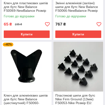
Ключ для пластикових шипів
Змінні алюмінієві (залізні)
для бутс New Balance
шипи для бутс New Balance
FS0069-NewBalance Розмір
FS0066-NewBalance Розмір
EU: 1SIZE
EU: 1SIZE
Готово до відправки
Готово до відправки
65
767
₴
₴
195 ₴
Купити
Купити
–40%
Ключ для алюмінієвих шипів
Пластикові шипи для бутс
для бутс New Balance
Nike Firm Ground (13мм)
(шестикутний) FS0060-
FS0053-Nike Розмір EU: