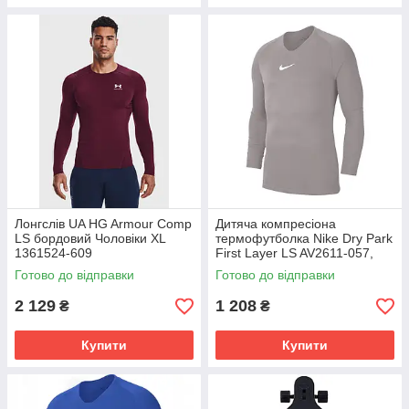
Лонгслів UA HG Armour Comp
Дитяча компресіона
LS бордовий Чоловіки XL
термофутболка Nike Dry Park
1361524-609
First Layer LS AV2611-057,
Сірий, Розмір (EU) - 164cm
Готово до відправки
Готово до відправки
2 129
1 208
₴
₴
Купити
Купити