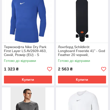
Термокофта Nike Dry Park
Лонгборд Schildkröt
First Layer LS AV2609-463,
Longboard Freeride 41" - God
Синій, Розмір (EU) - S
Feather 20 чорний,
мультиколор Унісекс Max:100
Готово до відправки
Готово до відправки
кг 510691
1 323
2 563
₴
₴
Купити
Купити