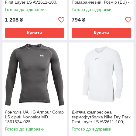
First Layer LS AV2611-100,
Помаранчевий, Розмір (EU) -
Білий, Розмір (EU) - 164cm
XS
Готово до відправки
Готово до відправки
1 208
794
₴
₴
Купити
Купити
Лонгслів UA HG Armour Comp
Дитяча компресіона
LS сірий Чоловіки MD
термофутболка Nike Dry Park
1361524-025
First Layer LS AV2611-100,
Білий, Розмір (EU) - 122cm
Готово до відправки
Готово до відправки