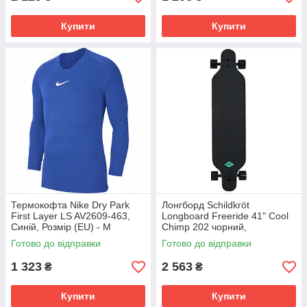
Купити
Купити
Термокофта Nike Dry Park
Лонгборд Schildkröt
First Layer LS AV2609-463,
Longboard Freeride 41" Cool
Синій, Розмір (EU) - M
Chimp 202 чорний,
мультиколор Унісекс Max:100
Готово до відправки
Готово до відправки
кг 510690
1 323
2 563
₴
₴
Купити
Купити