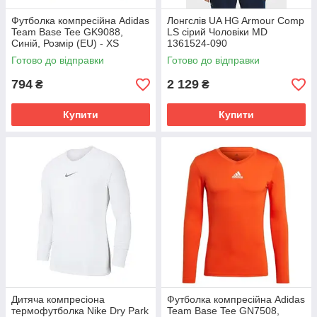
Футболка компресійна Adidas
Лонгслів UA HG Armour Comp
Team Base Tee GK9088,
LS сірий Чоловіки MD
Синій, Розмір (EU) - XS
1361524-090
Готово до відправки
Готово до відправки
794
2 129
₴
₴
Купити
Купити
Дитяча компресіона
Футболка компресійна Adidas
термофутболка Nike Dry Park
Team Base Tee GN7508,