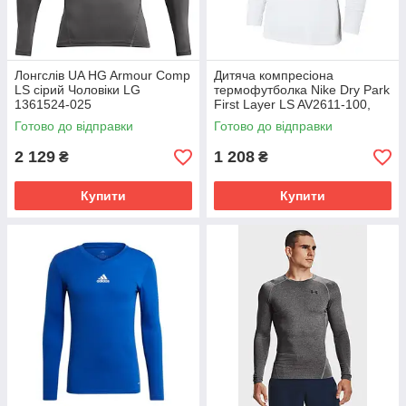
Лонгслів UA HG Armour Comp
Дитяча компресіона
LS сірий Чоловіки LG
термофутболка Nike Dry Park
1361524-025
First Layer LS AV2611-100,
Білий, Розмір (EU) - 128cm
Готово до відправки
Готово до відправки
2 129
1 208
₴
₴
Купити
Купити