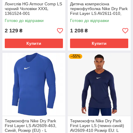
Лонгслів HG Armour Comp LS
Дитяча компресіона
чорний Чоловіки XXXL
термофутболка Nike Dry Park
1361524-001
First Layer LS AV2611-010,
Чорний, Розмір (EU) - 164cm
Готово до відправки
Готово до відправки
2 129
1 208
₴
₴
Купити
Купити
–55%
Термокофта Nike Dry Park
Термокофта Nike Dry Park
First Layer LS AV2609-463,
First Layer LS (темно-синій)
Синій, Розмір (EU) - L
AV2609-410 Розмір EU: L