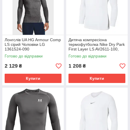
Лонгслів UA HG Armour Comp
Дитяча компресіона
LS сірий Чоловіки LG
термофутболка Nike Dry Park
1361524-090
First Layer LS AV2611-100,
Білий, Розмір (EU) - 140cm
Готово до відправки
Готово до відправки
2 129
1 208
₴
₴
Купити
Купити