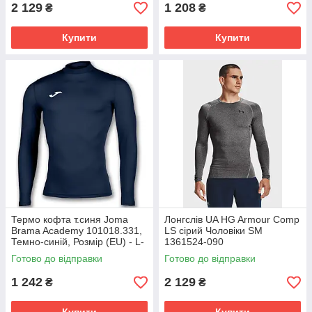
2 129
1 208
₴
₴
Купити
Купити
Термо кофта т.синя Joma
Лонгслів UA HG Armour Comp
Brama Academy 101018.331,
LS сірий Чоловіки SM
Темно-синій, Розмір (EU) - L-
1361524-090
XL
Готово до відправки
Готово до відправки
1 242
2 129
₴
₴