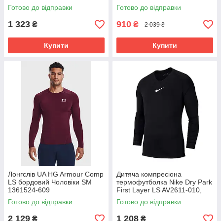
Готово до відправки
Готово до відправки
1 323
910
₴
₴
2 039 ₴
Купити
Купити
Лонгслів UA HG Armour Comp
Дитяча компресіона
LS бордовий Чоловіки SM
термофутболка Nike Dry Park
1361524-609
First Layer LS AV2611-010,
Чорний, Розмір (EU) - 128cm
Готово до відправки
Готово до відправки
2 129
1 208
₴
₴