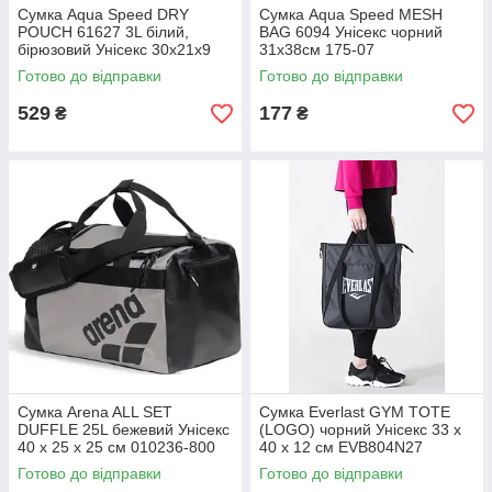
Сумка Aqua Speed DRY
Сумка Aqua Speed MESH
POUCH 61627 3L білий,
BAG 6094 Унісекс чорний
бірюзовий Унісекс 30x21x9
31x38cм 175-07
см 757-02
Готово до відправки
Готово до відправки
529
177
₴
₴
Сумка Arena ALL SET
Сумка Everlast GYM TOTE
DUFFLE 25L бежевий Унісекс
(LOGO) чорний Унісекс 33 x
40 х 25 х 25 см 010236-800
40 x 12 см EVB804N27
Готово до відправки
Готово до відправки