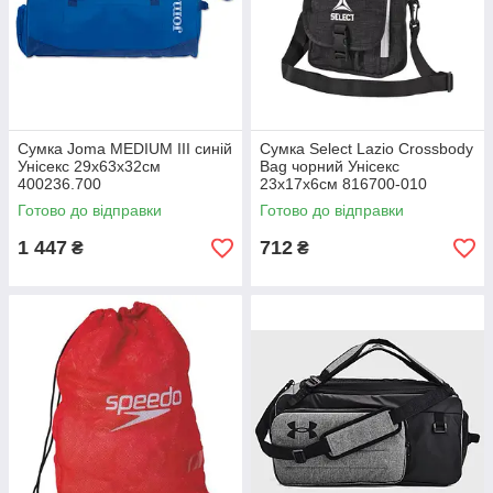
Сумка Joma MEDIUM III синій
Сумка Select Lazio Crossbody
Унісекс 29х63х32см
Bag чорний Унісекс
400236.700
23х17х6см 816700-010
Готово до відправки
Готово до відправки
1 447
712
₴
₴