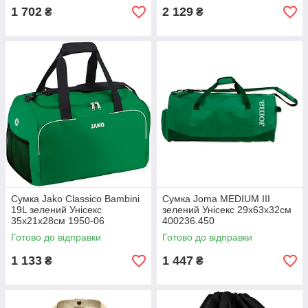
1 702
2 129
₴
₴
Сумка Jako Classico Bambini
Сумка Joma MEDIUM III
19L зелений Унісекс
зелений Унісекс 29х63х32см
35x21x28см 1950-06
400236.450
Готово до відправки
Готово до відправки
1 133
1 447
₴
₴