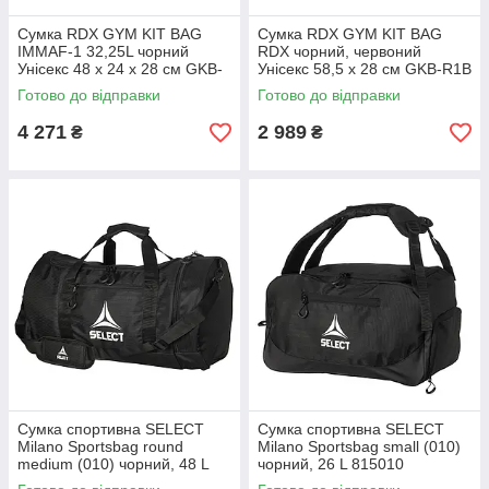
Сумка RDX GYM KIT BAG
Сумка RDX GYM KIT BAG
IMMAF-1 32,25L чорний
RDX чорний, червоний
Унісекс 48 x 24 x 28 см GKB-
Унісекс 58,5 х 28 см GKB-R1B
IMF-1B
Готово до відправки
Готово до відправки
4 271
2 989
₴
₴
Сумка спортивна SELECT
Сумка спортивна SELECT
Milano Sportsbag round
Milano Sportsbag small (010)
medium (010) чорний, 48 L
чорний, 26 L 815010
815040