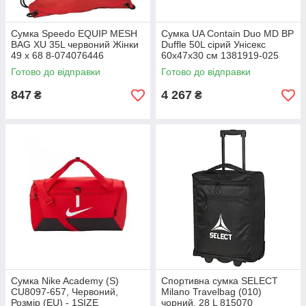
Сумка Speedo EQUIP MESH
Сумка UA Contain Duo MD BP
BAG XU 35L червоний Жінки
Duffle 50L сірий Унісекс
49 х 68 8-074076446
60x47x30 см 1381919-025
Готово до відправки
Готово до відправки
847
4 267
₴
₴
Сумка Nike Academy (S)
Спортивна сумка SELECT
CU8097-657, Червоний,
Milano Travelbag (010)
Розмір (EU) - 1SIZE
чорний, 28 L 815070