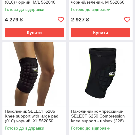
(010) чорний, M/L 562040
чорний/зелений, M 562060
Готово до відправки
Готово до відправки
4 279
2 927
₴
₴
Купити
Купити
Наколінник SELECT 6205
Наколінник компрессійний
Knee support with large pad
SELECT 6250 Compression
(010) чорний, XL 562050
knee support - unisex (228)
чорний/зелений, XL 562500
Готово до відправки
Готово до відправки