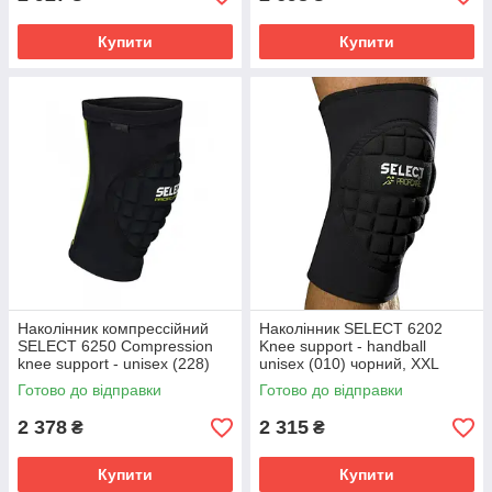
Купити
Купити
Наколінник компрессійний
Наколінник SELECT 6202
SELECT 6250 Compression
Knee support - handball
knee support - unisex (228)
unisex (010) чорний, XXL
чорний/зелений, XXL 562500
562020
Готово до відправки
Готово до відправки
2 378
2 315
₴
₴
Купити
Купити