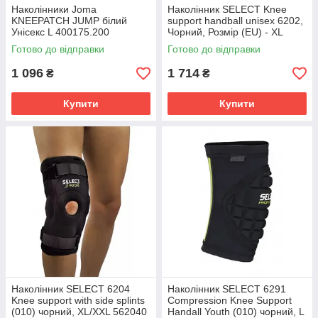
Наколінники Joma
Наколінник SELECT Knee
KNEEPATCH JUMP білий
support handball unisex 6202,
Унісекс L 400175.200
Чорний, Розмір (EU) - XL
Готово до відправки
Готово до відправки
1 096
1 714
₴
₴
Купити
Купити
Наколінник SELECT 6204
Наколінник SELECT 6291
Knee support with side splints
Compression Knee Support
(010) чорний, XL/XXL 562040
Handall Youth (010) чорний, L