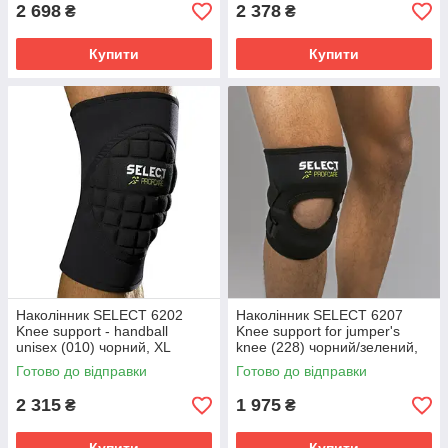
2 698
2 378
₴
₴
Купити
Купити
Наколінник SELECT 6202
Наколінник SELECT 6207
Knee support - handball
Knee support for jumper's
unisex (010) чорний, XL
knee (228) чорний/зелений,
562020
XL 562070
Готово до відправки
Готово до відправки
2 315
1 975
₴
₴