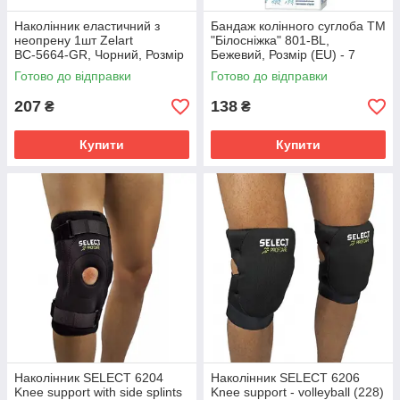
Наколінник еластичний з
Бандаж колінного суглоба ТМ
неопрену 1шт Zelart
"Білосніжка" 801-BL,
ВС-5664-GR, Чорний, Розмір
Бежевий, Розмір (EU) - 7
(EU) - XL
Готово до відправки
Готово до відправки
207
138
₴
₴
Купити
Купити
Наколінник SELECT 6204
Наколінник SELECT 6206
Knee support with side splints
Knee support - volleyball (228)