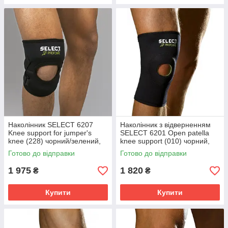
Наколінник SELECT 6207
Наколінник з відверненням
Knee support for jumper's
SELECT 6201 Open patella
knee (228) чорний/зелений,
knee support (010) чорний,
XXL 562070
XXL 562010
Готово до відправки
Готово до відправки
1 975
1 820
₴
₴
Купити
Купити