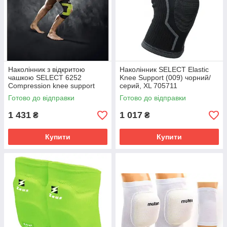
Наколінник з відкритою
Наколінник SELECT Elastic
чашкою SELECT 6252
Knee Support (009) чорний/
Compression knee support
серий, XL 705711
(010) чорний, XXL 562520
Готово до відправки
Готово до відправки
1 431
1 017
₴
₴
Купити
Купити