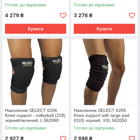
562910
Готово до відправки
Готово до відправки
4 279
3 276
₴
₴
Купити
Купити
Наколінник SELECT 6206
Наколінник SELECT 6205
Knee support - volleyball (228)
Knee support with large pad
чорний/зелений, L 562060
(010) чорний, XXL 562050
Готово до відправки
Готово до відправки
2 927
2 698
₴
₴