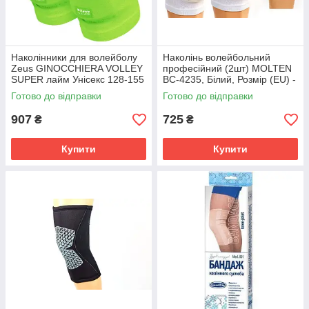
Наколінники для волейболу
Наколінь волейбольний
Zeus GINOCCHIERA VOLLEY
професійний (2шт) MOLTEN
SUPER лайм Унісекс 128-155
BC-4235, Білий, Розмір (EU) -
см Z01805
1SIZE
Готово до відправки
Готово до відправки
907
725
₴
₴
Купити
Купити