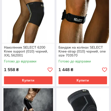
Наколінник SELECT 6200
Бандаж на колінах SELECT
Knee support (010) чорний,
Knee-strap (010) чорний, one
XXL 562001
size 703570
Готово до відправки
Готово до відправки
1 558
1 448
₴
₴
Купити
Купити