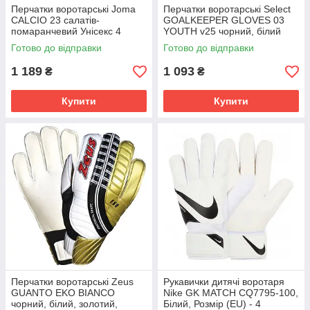
Перчатки воротарські Joma
Перчатки воротарські Select
CALCIO 23 салатів-
GOALKEEPER GLOVES 03
помаранчевий Унісекс 4
YOUTH v25 чорний, білий
(13,6см) 401272.054
Діти 4 (15,5 см) 601031-101
Готово до відправки
Готово до відправки
1 189
1 093
₴
₴
Купити
Купити
Перчатки воротарські Zeus
Рукавички дитячі воротаря
GUANTO EKO BIANCO
Nike GK MATCH CQ7795-100,
чорний, білий, золотий,
Білий, Розмір (EU) - 4