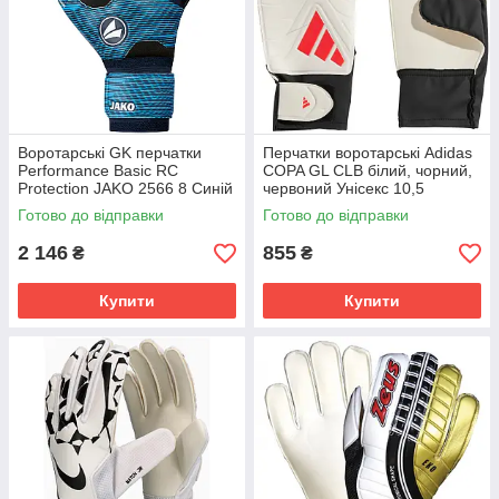
Воротарські GK перчатки
Перчатки воротарські Adidas
Performance Basic RC
COPA GL CLB білий, чорний,
Protection JAKO 2566 8 Синій
червоний Унісекс 10,5
(4059562574555) 2566-930
JH3789
Готово до відправки
Готово до відправки
2 146
855
₴
₴
Купити
Купити