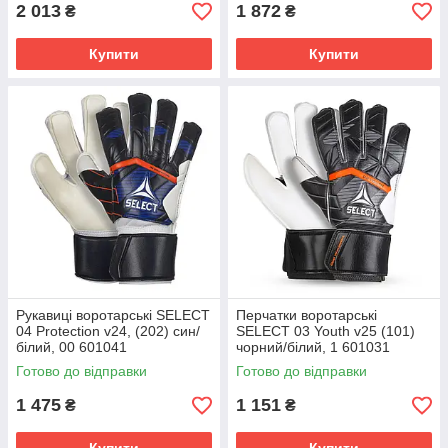
2 013
1 872
₴
₴
Купити
Купити
Рукавиці воротарські SELECT
Перчатки воротарські
04 Protection v24, (202) син/
SELECT 03 Youth v25 (101)
білий, 00 601041
чорний/білий, 1 601031
Готово до відправки
Готово до відправки
1 475
1 151
₴
₴