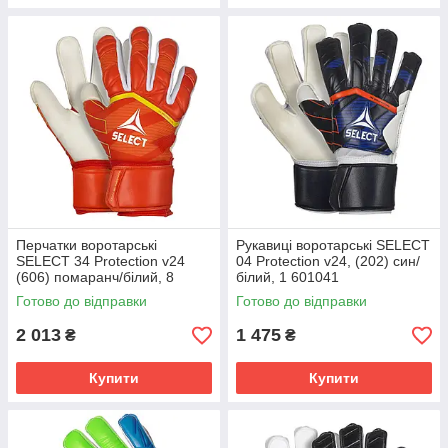
Перчатки воротарські
Рукавиці воротарські SELECT
SELECT 34 Protection v24
04 Protection v24, (202) син/
(606) помаранч/білий, 8
білий, 1 601041
601343
Готово до відправки
Готово до відправки
2 013
1 475
₴
₴
Купити
Купити