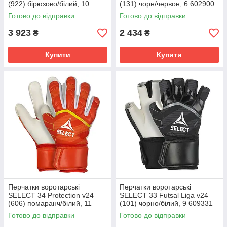
(922) бірюзово/білий, 10
(131) чорн/червон, 6 602900
601880
Готово до відправки
Готово до відправки
3 923
2 434
₴
₴
Купити
Купити
Перчатки воротарські
Перчатки воротарські
SELECT 34 Protection v24
SELECT 33 Futsal Liga v24
(606) помаранч/білий, 11
(101) чорно/білий, 9 609331
601343
Готово до відправки
Готово до відправки