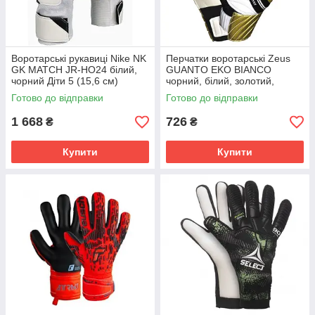
Воротарські рукавиці Nike NK
Перчатки воротарські Zeus
GK MATCH JR-HO24 білий,
GUANTO EKO BIANCO
чорний Діти 5 (15,6 см)
чорний, білий, золотий,
HQ0258-100
червоний Чоловіки 11 Z00735
Готово до відправки
Готово до відправки
1 668
726
₴
₴
Купити
Купити