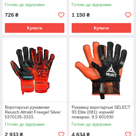
червоний Чоловіки 10 Z00735
Готово до відправки
Готово до відправки
726
1 150
₴
₴
Купити
Купити
Воротарські рукавички
Рукавиці воротарські SELECT
Reusch Attrakt Freegel Silver
93 Elite (081) чорний/
5370135-3333,
помаран, 9,5 601930
Помаранчевий, Розмір (EU) -
Готово до відправки
Готово до відправки
9
2 933
4 634
₴
₴