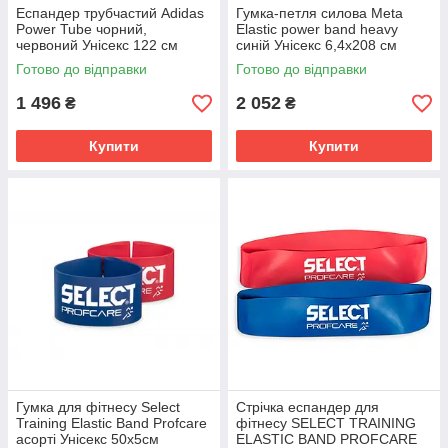
Еспандер трубчастий Adidas
Гумка-петля силова Meta
Power Tube чорний,
Elastic power band heavy
червоний Унісекс 122 см
синій Унісекс 6,4х208 см
ADTB-10602
4003000503
Готово до відправки
Готово до відправки
1 496
2 052
₴
₴
Купити
Купити
Гумка для фітнесу Select
Стрічка еспандер для
Training Elastic Band Profcare
фітнесу SELECT TRAINING
асорті Унісекс 50х5см
ELASTIC BAND PROFCARE