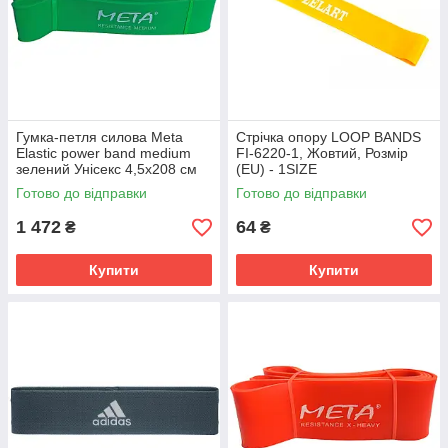
Гумка-петля силова Meta
Стрічка опору LOOP BANDS
Elastic power band medium
FI-6220-1, Жовтий, Розмір
зелений Унісекс 4,5х208 см
(EU) - 1SIZE
4003000502
Готово до відправки
Готово до відправки
1 472
64
₴
₴
Купити
Купити