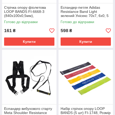
Стрічка опору фіолетова
Еспандер-петля Adidas
LOOP BANDS FI-6668-3
Resistance Band Light
(840x100x0,5мм),
зелений Унісекс 70х7, 6х0, 5
Фіолетовий, Розмір (EU) -
ADTB-10703GN
Готово до відправки
Готово до відправки
1SIZE
161
598
₴
₴
Купити
Купити
Еспандер вибухового старту
Набір стрічок опору LOOP
Meta Shoulder Resistance
BANDS (5 шт) FI-1748, Розмір