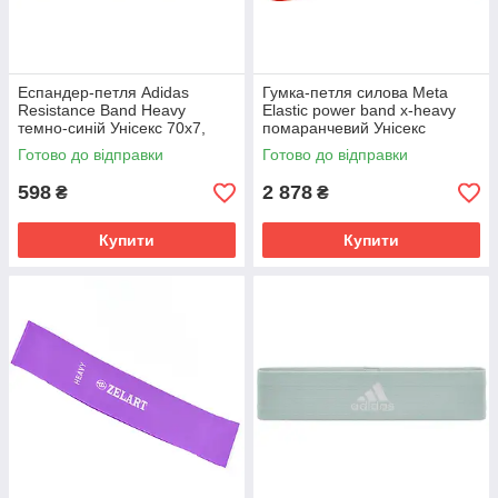
Еспандер-петля Adidas
Гумка-петля силова Meta
Resistance Band Heavy
Elastic power band x-heavy
темно-синій Унісекс 70х7,
помаранчевий Унісекс
6х0, 5 ADTB-10705BL
8,3х208 см 4003000504
Готово до відправки
Готово до відправки
598
2 878
₴
₴
Купити
Купити