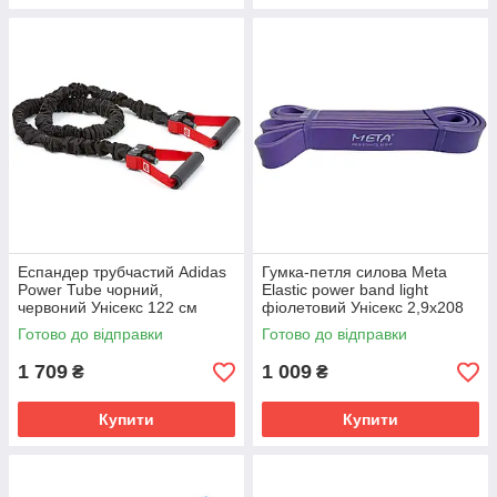
Еспандер трубчастий Adidas
Гумка-петля силова Meta
Power Tube чорний,
Elastic power band light
червоний Унісекс 122 см
фіолетовий Унісекс 2,9х208
ADTB-10603
см 4003000501
Готово до відправки
Готово до відправки
1 709
1 009
₴
₴
Купити
Купити