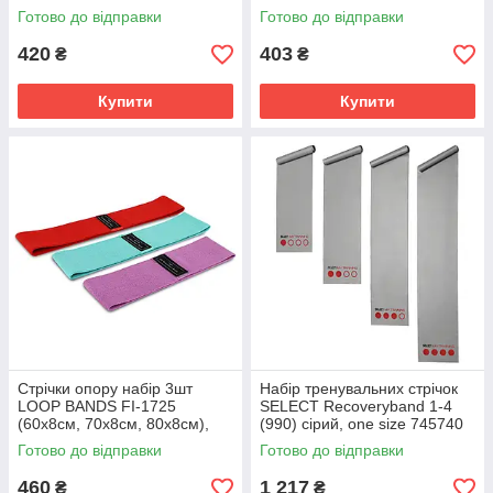
703300-001
703300, Розмір (EU) - 1SIZE
Готово до відправки
Готово до відправки
420
403
₴
₴
Купити
Купити
Стрічки опору набір 3шт
Набір тренувальних стрічок
LOOP BANDS FI-1725
SELECT Recoveryband 1-4
(60x8см, 70х8см, 80х8см),
(990) сірий, one size 745740
Розмір (EU) - 1SIZE
Готово до відправки
Готово до відправки
460
1 217
₴
₴