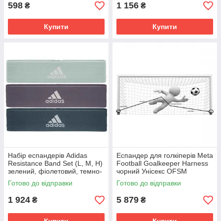
598
1 156
₴
₴
Купити
Купити
Набір еспандерів Adidas
Еспандер для голкіперів Meta
Resistance Band Set (L, M, H)
Football Goalkeeper Harness
зелений, фіолетовий, темно-
чорний Унісекс OFSM
синій Унісекс 70х7, 6х0,
2001460154
Готово до відправки
Готово до відправки
ADTB-10711
1 924
5 879
₴
₴