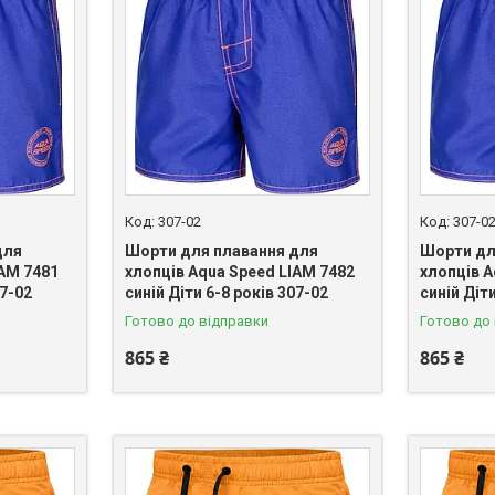
307-02
307-0
для
Шорти для плавання для
Шорти дл
IAM 7481
хлопців Aqua Speed LIAM 7482
хлопців A
07-02
синій Діти 6-8 років 307-02
синій Діт
Готово до відправки
Готово до
865 ₴
865 ₴