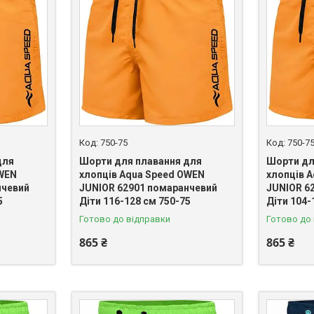
750-75
750-7
для
Шорти для плавання для
Шорти дл
OWEN
хлопців Aqua Speed OWEN
хлопців 
нчевий
JUNIOR 62901 помаранчевий
JUNIOR 6
5
Діти 116-128 см 750-75
Діти 104-
Готово до відправки
Готово до
865 ₴
865 ₴