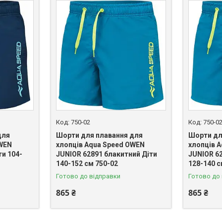
750-02
750-0
для
Шорти для плавання для
Шорти дл
OWEN
хлопців Aqua Speed OWEN
хлопців 
ти 104-
JUNIOR 62891 блакитний Діти
JUNIOR 6
140-152 см 750-02
128-140 с
Готово до відправки
Готово до
865 ₴
865 ₴