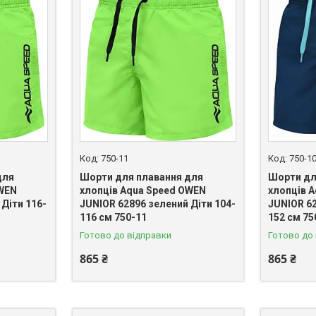
750-11
750-1
для
Шорти для плавання для
Шорти дл
OWEN
хлопців Aqua Speed OWEN
хлопців 
Діти 116-
JUNIOR 62896 зелений Діти 104-
JUNIOR 62
116 см 750-11
152 см 75
Готово до відправки
Готово до
865 ₴
865 ₴