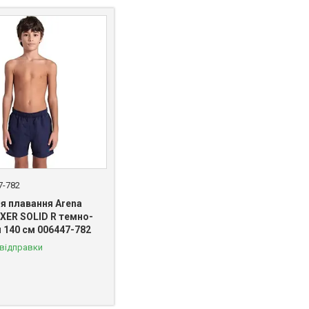
7-782
я плавання Arena
XER SOLID R темно-
и 140 см 006447-782
 відправки