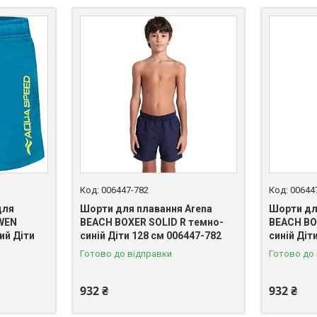
006447-782
00644
для
Шорти для плавання Arena
Шорти дл
OWEN
BEACH BOXER SOLID R темно-
BEACH BO
ий Діти
синій Діти 128 см 006447-782
синій Діт
Готово до відправки
Готово до
932 ₴
932 ₴