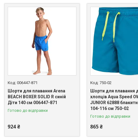
006447-871
750-02
Шорти для плавання Arena
Шорти для плавання 
BEACH BOXER SOLID R синій
хлопців Aqua Speed 
Діти 140 см 006447-871
JUNIOR 62888 блакитн
104-116 см 750-02
Готово до відправки
Готово до відправки
924 ₴
865 ₴