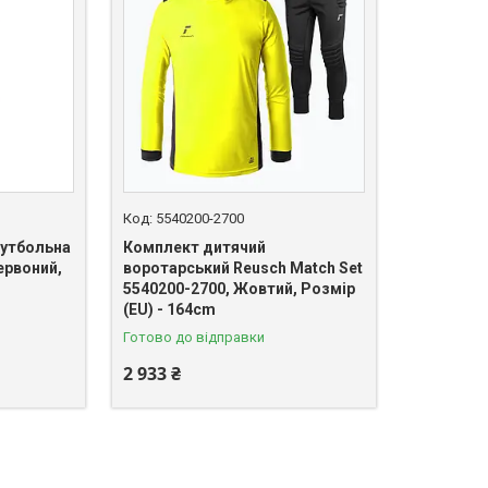
5540200-2700
утбольна
Комплект дитячий
Червоний,
воротарський Reusch Match Set
5540200-2700, Жовтий, Розмір
(EU) - 164cm
Готово до відправки
2 933 ₴