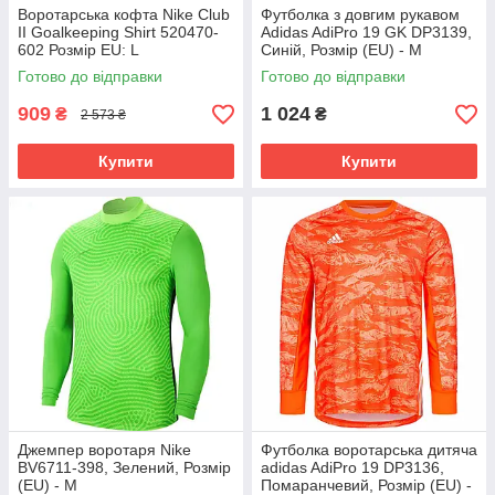
Воротарська кофта Nike Club
Футболка з довгим рукавом
II Goalkeeping Shirt 520470-
Adidas AdiPro 19 GK DP3139,
602 Розмір EU: L
Синій, Розмір (EU) - M
Готово до відправки
Готово до відправки
909
1 024
₴
₴
2 573 ₴
Купити
Купити
Джемпер воротаря Nike
Футболка воротарська дитяча
BV6711-398, Зелений, Розмір
adidas AdiPro 19 DP3136,
(EU) - M
Помаранчевий, Розмір (EU) -