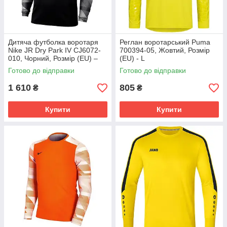
Дитяча футболка воротаря
Реглан воротарський Puma
Nike JR Dry Park IV CJ6072-
700394-05, Жовтий, Розмір
010, Чорний, Розмір (EU) –
(EU) - L
152cm
Готово до відправки
Готово до відправки
1 610
805
₴
₴
Купити
Купити