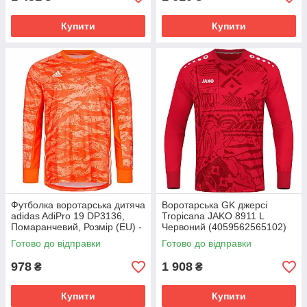
Купити
Купити
Футболка воротарська дитяча
Воротарська GK джерсі
adidas AdiPro 19 DP3136,
Tropicana JAKO 8911 L
Помаранчевий, Розмір (EU) -
Червоний (4059562565102)
140cm
8911-110
Готово до відправки
Готово до відправки
978
1 908
₴
₴
Купити
Купити