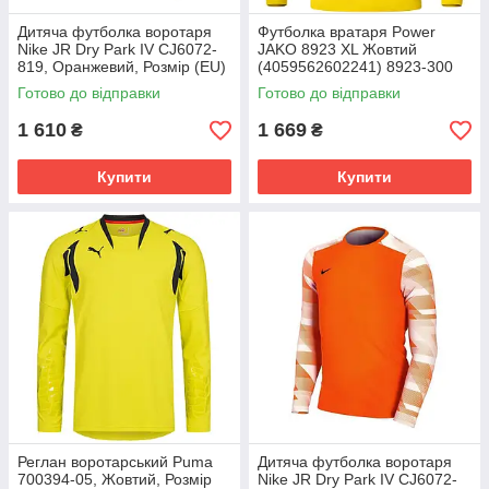
Дитяча футболка воротаря
Футболка вратаря Power
Nike JR Dry Park IV CJ6072-
JAKO 8923 XL Жовтий
819, Оранжевий, Розмір (EU)
(4059562602241) 8923-300
- 128cm
Готово до відправки
Готово до відправки
1 610
1 669
₴
₴
Купити
Купити
Реглан воротарський Puma
Дитяча футболка воротаря
700394-05, Жовтий, Розмір
Nike JR Dry Park IV CJ6072-