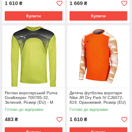
1 610
1 669
₴
₴
Купити
Купити
Реглан воротарський Puma
Дитяча футболка воротаря
Goalkeeper 700785-32,
Nike JR Dry Park IV CJ6072-
Зелений, Розмір (EU) - M
819, Оранжевий, Розмір (EU)
- 140cm
Готово до відправки
Готово до відправки
483
1 610
₴
₴