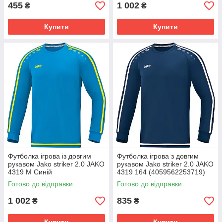
455
1 002
₴
₴
Купити
Купити
Футболка ігрова із довгим
Футболка ігрова з довгим
рукавом Jako striker 2.0 JAKO
рукавом Jako striker 2.0 JAKO
4319 M Синій
4319 164 (4059562253719)
(4059562253634) 4319-89
4319-99
Готово до відправки
Готово до відправки
1 002
835
₴
₴