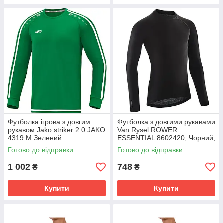
Футболка ігрова з довгим
Футболка з довгими рукавами
рукавом Jako striker 2.0 JAKO
Van Rysel ROWER
4319 M Зелений
ESSENTIAL 8602420, Чорний,
(4059562253139) 4319-06
Розмір (EU) - XL/XXL
Готово до відправки
Готово до відправки
1 002
748
₴
₴
Купити
Купити