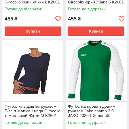
Girocollo сірий Жінки L K2601
Girocollo сірий Жінки S K2601
GrigioUnito
GrigioUnito
Готово до відправки
Готово до відправки
455
455
₴
₴
Купити
Купити
Футболка з довгим рукавом
Футболка ігрова з довгим
T-shirt Manica Lunga Girocollo
рукавом Jako champ 2.0
темно-синій Жінки M K2601
JAKO 4320 L Зелений
BluNavy
(4059562344592) 4320-06
Готово до відправки
Готово до відправки