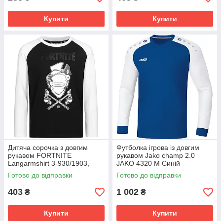
Купити
Купити
Дитяча сорочка з довгим
Футболка ігрова із довгим
рукавом FORTNITE
рукавом Jako champ 2.0
Langarmshirt 3-930/1903,
JAKO 4320 M Синій
Чорний, Розмір (EU) - 176cm
(4059562344509) 4320-04
Готово до відправки
Готово до відправки
403
1 002
₴
₴
Купити
Купити