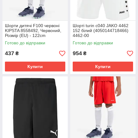
Шорти дитячі F100 червоні
Шорті turin c040 JAKO 4462
KIPSTA 8558492, Червоний,
152 білий (4050144718466)
Розмір (EU) - 122cm
4462-00
Готово до відправки
Готово до відправки
437
954
₴
₴
Купити
Купити