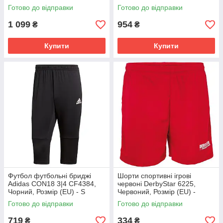
(EU) - S
Готово до відправки
Готово до відправки
1 099
954
₴
₴
Купити
Купити
Футбол футбольні бриджі
Шорти спортивні ігрові
Аdidas CON18 3|4 CF4384,
червоні DerbyStar 6225,
Чорний, Розмір (EU) - S
Червоний, Розмір (EU) -
164cm
Готово до відправки
Готово до відправки
719
334
₴
₴