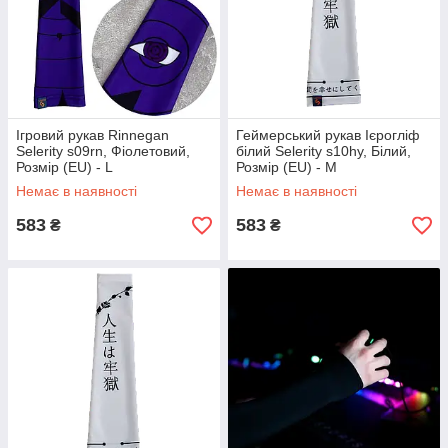
Ігровий рукав Rinnegan
Геймерський рукав Ієрогліф
Selerity s09rn, Фіолетовий,
білий Selerity s10hy, Білий,
Розмір (EU) - L
Розмір (EU) - M
Немає в наявності
Немає в наявності
583
583
₴
₴