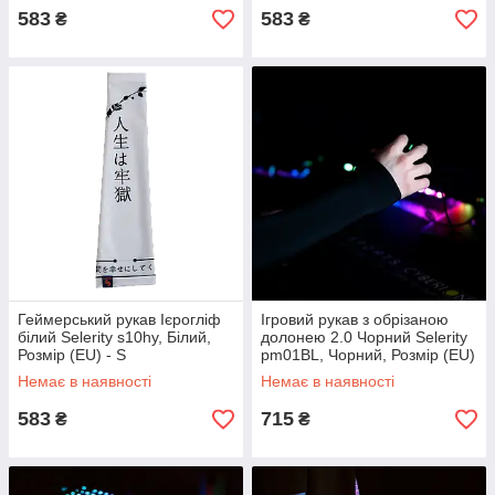
583
583
₴
₴
Геймерський рукав Ієрогліф
Ігровий рукав з обрізаною
білий Selerity s10hy, Білий,
долонею 2.0 Чорний Selerity
Розмір (EU) - S
pm01BL, Чорний, Розмір (EU)
- XL
Немає в наявності
Немає в наявності
583
715
₴
₴