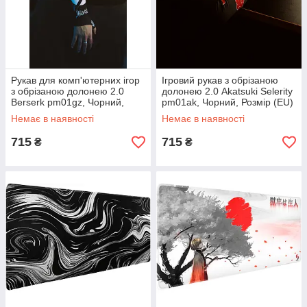
Рукав для комп'ютерних ігор
Ігровий рукав з обрізаною
з обрізаною долонею 2.0
долонею 2.0 Akatsuki Selerity
Berserk pm01gz, Чорний,
pm01ak, Чорний, Розмір (EU)
Розмір (EU) - S
- S
Немає в наявності
Немає в наявності
715
715
₴
₴