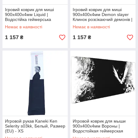
Ігровий коврик для миші
Ігровий коврик для миші
900x400x4мм Liquid |
900x400x4мм Demon slayer
Водостійка геймерська
Клинок розсікаючий демонів |
поверхня Selerity mp01LQ,
Водостійка геймерська
Немає в наявності
Немає в наявності
Чорний, Розмір (EU) -
поверхня Selerity mp01ds,
900x400x4мм
1 157
1 157
₴
₴
Игровой рукав Kaneki Ken
Игровой коврик для мыши
Selerity s03kk, Белый, Размер
900x400x4мм Вороны |
(EU) - XS
Водостойкая геймерская
поверхность Selerity mp01cr,