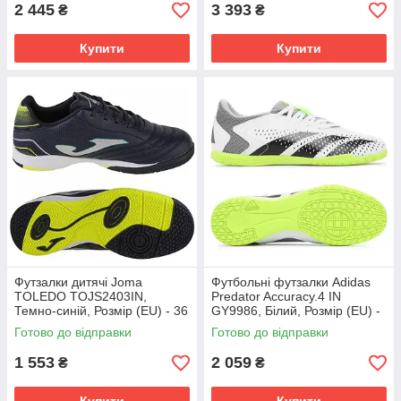
2 445
3 393
₴
₴
Купити
Купити
Футзалки дитячі Joma
Футбольні футзалки Adidas
TOLEDO TOJS2403IN,
Predator Accuracy.4 IN
Темно-синій, Розмір (EU) - 36
GY9986, Білий, Розмір (EU) -
42 2/3
Готово до відправки
Готово до відправки
1 553
2 059
₴
₴