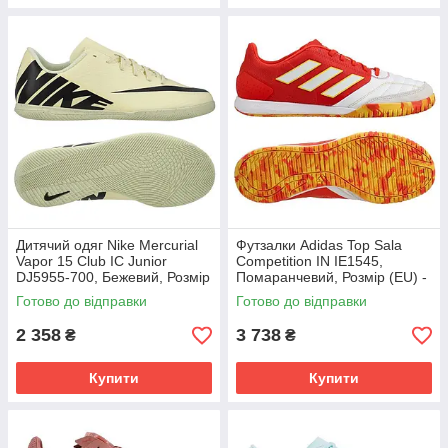
Дитячий одяг Nike Mercurial
Футзалки Adidas Top Sala
Vapor 15 Club IC Junior
Competition IN IE1545,
DJ5955-700, Бежевий, Розмір
Помаранчевий, Розмір (EU) -
(EU) - 38.5
44 2/3
Готово до відправки
Готово до відправки
2 358
3 738
₴
₴
Купити
Купити