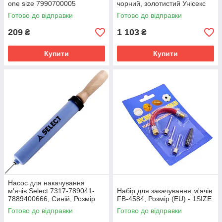
one size 7990700005
чорний, золотистий Унісекс
One Size N.100.2867.073.NS
Готово до відправки
Готово до відправки
209
1 103
₴
₴
Купити
Купити
Насос для накачування
м'ячів Select 7317-789041-
Набір для закачування м'ячів
7889400666, Синій, Розмір
FB-4584, Розмір (EU) - 1SIZE
(EU) - 1SIZE
Готово до відправки
Готово до відправки