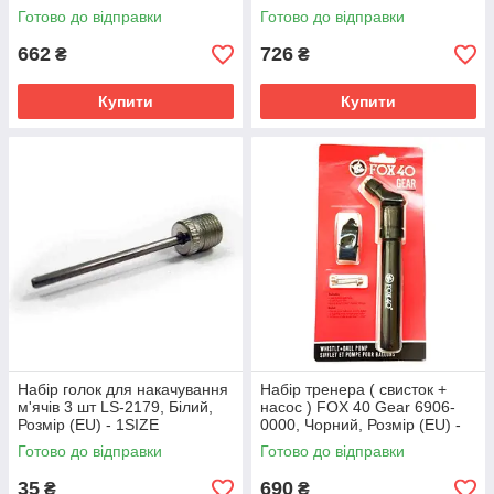
N.KJ.02.681.NS
Готово до відправки
Готово до відправки
662
726
₴
₴
Купити
Купити
Набір голок для накачування
Набір тренера ( свисток +
м'ячів 3 шт LS-2179, Білий,
насос ) FOX 40 Gear 6906-
Розмір (EU) - 1SIZE
0000, Чорний, Розмір (EU) -
1SIZE
Готово до відправки
Готово до відправки
35
690
₴
₴