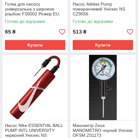
Голка для насосу
Насос Adidas Pump
універсальна з широкою
помаранчевий Унісекс NS
різьбою FS0002 Розмір EU:
CZ9556
1SIZE
Готово до відправки
Готово до відправки
65
513
₴
₴
Купити
Купити
Насос Nike ESSENTIAL BALL
Манометр Zeus
PUMP INTL UNIVERSITY
MANOMETRO чорний Унісекс
червоний Унісекс NS
OFSM Z01173