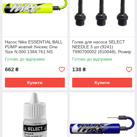
Насос Nike ESSENTIAL BALL
Голки для насоса SELECT
PUMP жовтий Унісекс One
NEEDLE 3 шт (9241)
Size N.000.1384.761.NS
7990700002 (810048), Розмір
(EU) - 1SIZE
Готово до відправки
Готово до відправки
662
138
₴
₴
Купити
Купити