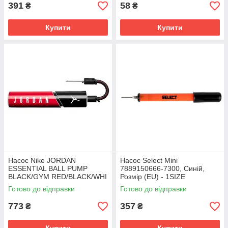
391
58
₴
₴
Купити
Купити
Насос Nike JORDAN
Насос Select Mini
ESSENTIAL BALL PUMP
7889150666-7300, Синій,
BLACK/GYM RED/BLACK/WHI
Розмір (EU) - 1SIZE
червоний, чорний, білий
Готово до відправки
Готово до відправки
Унісекс NS J.000.1946.079.NS
773
357
₴
₴