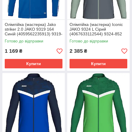
Олімпійка (мастерка) Jako
Олімпійка (мастерка) Iconic
striker 2.0 JAKO 9319 164
JAKO 9324 L Сірий
Синій (4059562235913) 9319-
(4067633112544) 9324-852
04
Готово до відправки
Готово до відправки
1 169
2 385
₴
₴
Купити
Купити