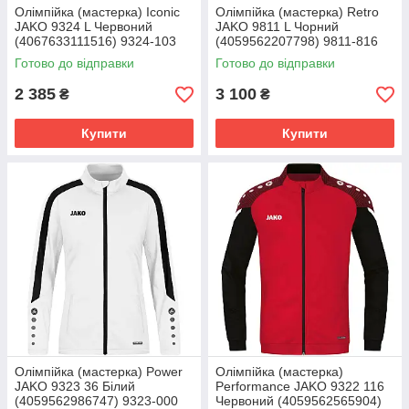
Олімпійка (мастерка) Iconic
Олімпійка (мастерка) Retro
JAKO 9324 L Червоний
JAKO 9811 L Чорний
(4067633111516) 9324-103
(4059562207798) 9811-816
Готово до відправки
Готово до відправки
2 385
3 100
₴
₴
Купити
Купити
Олімпійка (мастерка) Power
Олімпійка (мастерка)
JAKO 9323 36 Білий
Performance JAKO 9322 116
(4059562986747) 9323-000
Червоний (4059562565904)