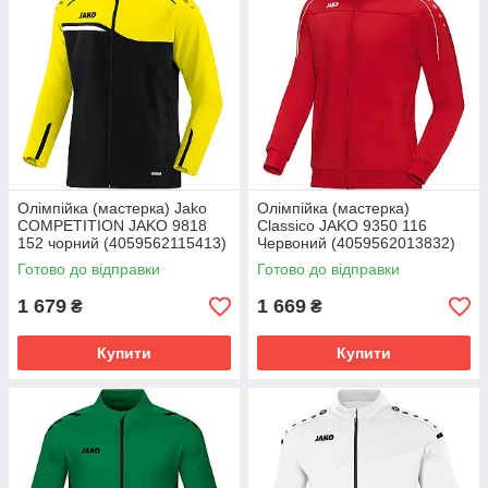
Олімпійка (мастерка) Jako
Олімпійка (мастерка)
COMPETITION JAKO 9818
Classico JAKO 9350 116
152 чорний (4059562115413)
Червоний (4059562013832)
9818-03
9350-01
Готово до відправки
Готово до відправки
1 679
1 669
₴
₴
Купити
Купити