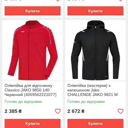
Купити
Купити
Олімпійка для відпочинку
Олімпійка (мастерка) з
Classico JAKO 9850 140
капюшоном Jako
Червоний (4059562221077)
CHALLENGE JAKO 9821 M
9850-01
чорний (4059562469387)
Готово до відправки
Готово до відправки
9821-501
2 385
2 672
₴
₴
Купити
Купити