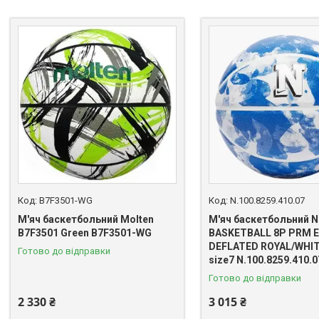
B7F3501-WG
N.100.8259.410.07
М'яч баскетбольний Molten
М'яч баскетбольний N
B7F3501 Green B7F3501-WG
BASKETBALL 8P PRM 
DEFLATED ROYAL/WHI
Готово до відправки
size7 N.100.8259.410.0
Готово до відправки
2 330 ₴
3 015 ₴