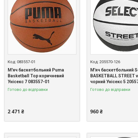
083557-01
205570-126
М'яч баскетбольний Puma
М'яч баскетбольний S
Basketball Top коричневий
BASKETBALL STREET v
Унісекс 7 083557-01
чорний Унісекс 5 2055
Готово до відправки
Готово до відправки
2 471 ₴
960 ₴