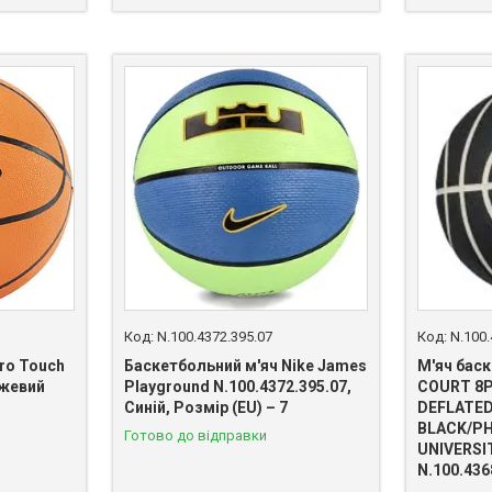
N.100.4372.395.07
N.100.
ro Touch
Баскетбольний м'яч Nike James
М'яч баск
нжевий
Playground N.100.4372.395.07,
COURT 8P
Синій, Розмір (EU) – 7
DEFLATE
BLACK/P
Готово до відправки
UNIVERSIT
N.100.436