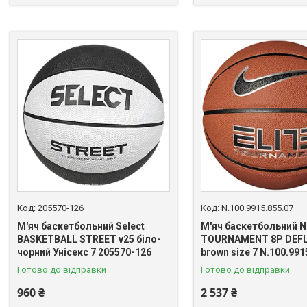
205570-126
N.100.9915.855.07
М'яч баскетбольний Select
М'яч баскетбольний N
BASKETBALL STREET v25 біло-
TOURNAMENT 8P DEF
чорний Унісекс 7 205570-126
brown size 7 N.100.991
Готово до відправки
Готово до відправки
960 ₴
2 537 ₴