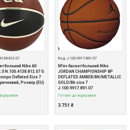
4138.812.07
J.100.9917.891.07
етбольний Nike All
М'яч баскетбольний Nike
2.0 N.100.4138.812.07 G
JORDAN CHAMPIONSHIP 8P
nmpo Deflated Size 7
DEFLATED AMBER/BK/METALLIC
ричневий, Розмір (EU)
GOLD/Bk size 7
J.100.9917.891.07
 відправки
Готово до відправки
3 751 ₴