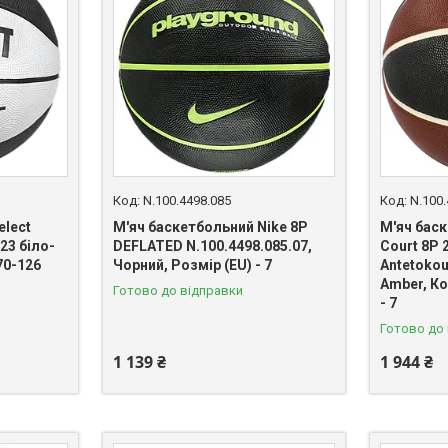
N.100.4498.085
N.100.
elect
М'яч баскетбольний Nike 8P
М'яч баск
23 біло-
DEFLATED N.100.4498.085.07,
Court 8P 
70-126
Чорний, Розмір (EU) - 7
Antetokou
Amber, Ко
Готово до відправки
- 7
Готово до
1 139 ₴
1 944 ₴