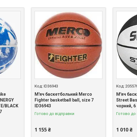
ID36943
20557
ike
М'яч баскетбольний Merco
М'яч бас
ENERGY
Fighter basketball ball, size 7
Street Bas
TE/BLACK
ID36943
чорний, 6
7
Готово до відправки
Готово до
1 155 ₴
1 010 ₴