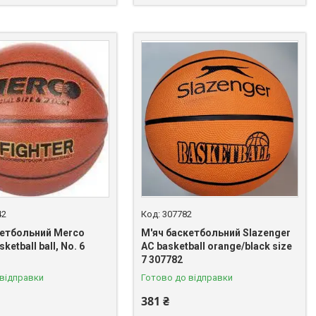
42
307782
кетбольний Merco
М'яч баскетбольний Slazenger
sketball ball, No. 6
AC basketball orange/black size
7 307782
 відправки
Готово до відправки
381 ₴