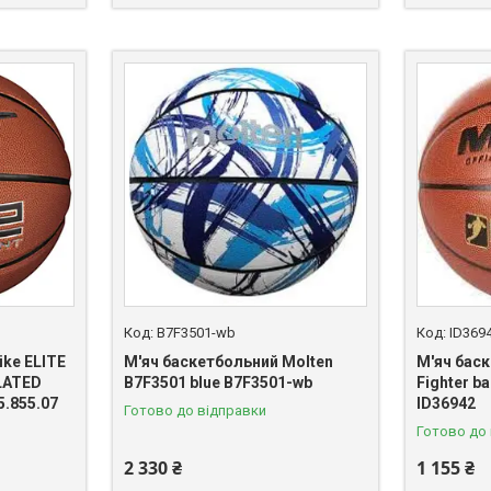
B7F3501-wb
ID369
ike ELITE
М'яч баскетбольний Molten
М'яч бас
LATED
B7F3501 blue B7F3501-wb
Fighter ba
5.855.07
ID36942
Готово до відправки
Готово до
2 330 ₴
1 155 ₴