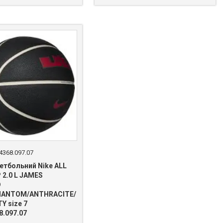
4368.097.07
етбольний Nike ALL
 2.0 L JAMES
D
HANTOM/ANTHRACITE/
Y size 7
8.097.07