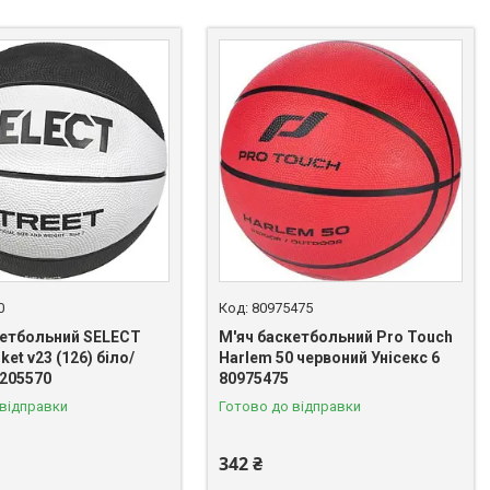
0
80975475
кетбольний SELECT
М'яч баскетбольний Pro Touch
ket v23 (126) біло/
Harlem 50 червоний Унісекс 6
 205570
80975475
 відправки
Готово до відправки
342 ₴