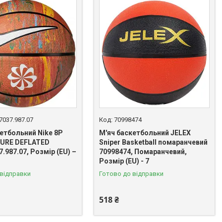
7037.987.07
70998474
етбольний Nike 8P
М'яч баскетбольний JELEX
URE DEFLATED
Sniper Basketball помаранчевий
7.987.07, Розмір (EU) –
70998474, Помаранчевий,
Розмір (EU) - 7
 відправки
Готово до відправки
518 ₴