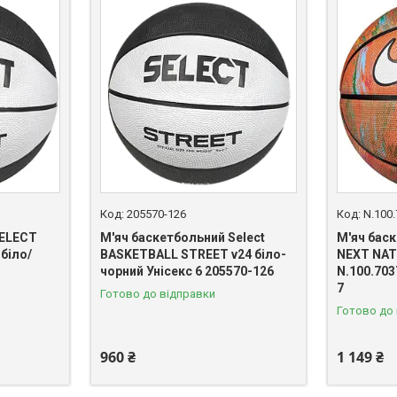
205570-126
N.100.
SELECT
М'яч баскетбольний Select
М'яч баск
 біло/
BASKETBALL STREET v24 біло-
NEXT NAT
чорний Унісекс 6 205570-126
N.100.703
7
Готово до відправки
Готово до
960 ₴
1 149 ₴