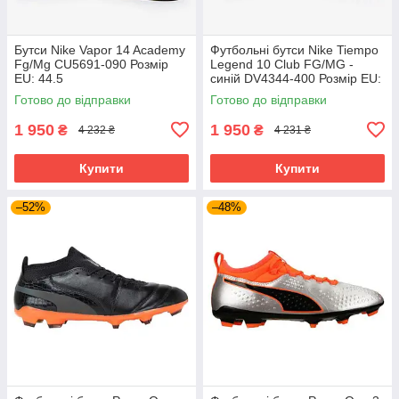
Бутси Nike Vapor 14 Academy
Футбольні бутси Nike Tiempo
Fg/Mg CU5691-090 Розмір
Legend 10 Club FG/MG -
EU: 44.5
синій DV4344-400 Розмір EU:
42.5
Готово до відправки
Готово до відправки
1 950
1 950
₴
₴
4 232 ₴
4 231 ₴
Купити
Купити
–52%
–48%