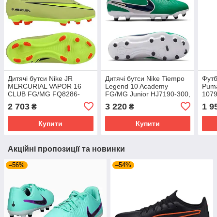
Дитячі бутси Nike JR
Дитячі бутси Nike Tiempo
Футб
MERCURIAL VAPOR 16
Legend 10 Academy
Puma
CLUB FG/MG FQ8286-
FG/MG Junior HJ7190-300,
1079
300, Салатовий, Розмір
Зелений, Розмір (EU) -
Розм
2 703
3 220
1 9
₴
₴
(EU) - 38.5
38.5
Купити
Купити
Акційні пропозиції та новинки
–56%
–54%