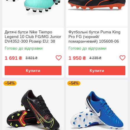
Дитячі бутси Nike Tiempo
Футбольні бутси Puma King
Legend 10 Club FG/MG Junior
Pro FG (чорний/
DV4352-300 Розмір EU: 38
помаранчевий) 105608-06
Розмір EU: 44
Готово до відправки
Готово до відправки
1 691
1 950
₴
₴
3 821 ₴
4 235 ₴
Купити
Купити
–54%
–54%