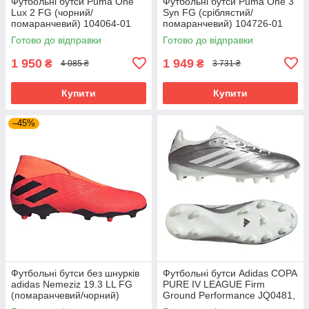
Футбольні бутси Puma One
Футбольні бутси Puma One 3
Lux 2 FG (чорний/
Syn FG (сріблястий/
помаранчевий) 104064-01
помаранчевий) 104726-01
Розмір EU: 44
Розмір EU: 46
Готово до відправки
Готово до відправки
1 950
1 949
₴
₴
4 085 ₴
3 731 ₴
Купити
Купити
–45%
Футбольні бутси без шнурків
Футбольні бутси Adidas COPA
adidas Nemeziz 19.3 LL FG
PURE IV LEAGUE Firm
(помаранчевий/чорний)
Ground Performance JQ0481,
EH1092 Розмір EU: 45
Срібло, Розмір (EU) - 39 1/3