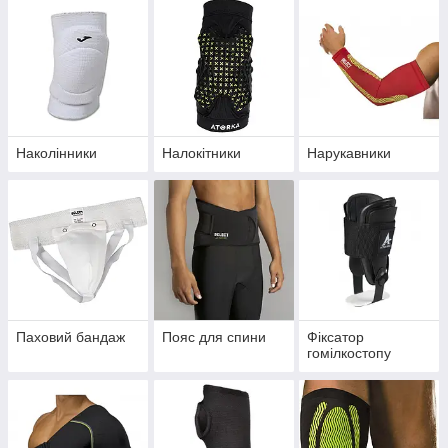
Наколінники
Налокітники
Нарукавники
Паховий бандаж
Пояс для спини
Фіксатор
гомілкостопу