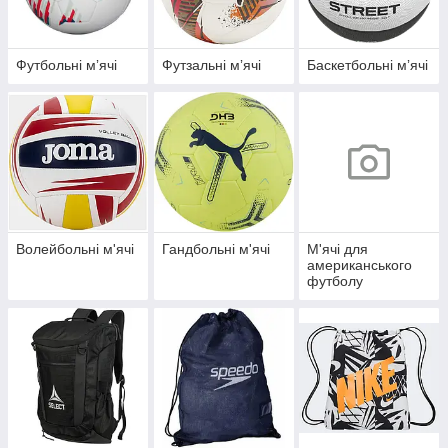
Футбольні мʼячі
Футзальні мʼячі
Баскетбольні мʼячі
Волейбольні м'ячі
Гандбольні м'ячі
М'ячі для
американського
футболу