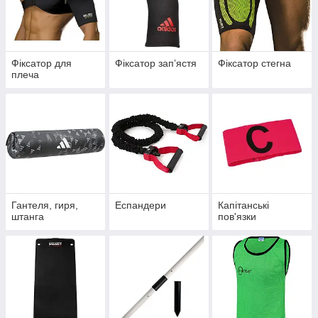
Фіксатор для
Фіксатор запʼястя
Фіксатор стегна
плеча
Гантеля, гиря,
Еспандери
Капітанські
штанга
пов'язки