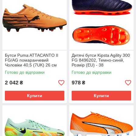
Бутси Puma ATTACANTO II
Дитячі бутси Kipsta Agility 300
FG/AG помаранчевий
FG 8496202, Темно-синій,
Чоловіки 40,5 (7UK) 26 см
Розмір (EU) - 38
108493-04
Готово до відправки
Готово до відправки
2 042
978
₴
₴
Купити
Купити