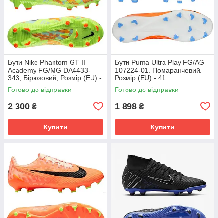
Бути Nike Phantom GT II
Бути Puma Ultra Play FG/AG
Academy FG/MG DA4433-
107224-01, Помаранчевий,
343, Бірюзовий, Розмір (EU) -
Розмір (EU) - 41
45.5
Готово до відправки
Готово до відправки
2 300
1 898
₴
₴
Купити
Купити