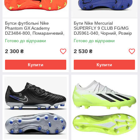
Бутси футбольні Nike
Бути Nike Mercurial
Phantom GX Academy
SUPERFLY 9 CLUB FG/MG
DZ3484-800, Помаранчевий,
DJ5961-040, Чорний, Розмір
Розмір (EU) - 39
(EU) - 42
Готово до відправки
Готово до відправки
2 300
2 530
₴
₴
Купити
Купити