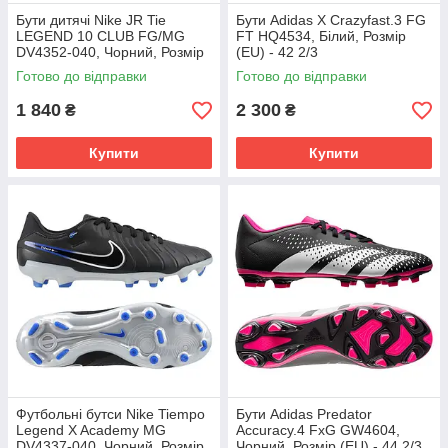
Бути дитячі Nike JR Tie
Бути Adidas X Crazyfast.3 FG
LEGEND 10 CLUB FG/MG
FT HQ4534, Білий, Розмір
DV4352-040, Чорний, Розмір
(EU) - 42 2/3
(EU) - 38.5
Готово до відправки
Готово до відправки
1 840
2 300
₴
₴
Купити
Купити
Футбольні бутси Nike Tiempo
Бути Adidas Predator
Legend X Academy MG
Accuracy.4 FxG GW4604,
DV4337-040, Чорний, Розмір
Чорний, Розмір (EU) - 44 2/3