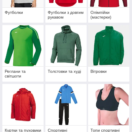
Футболки
Футболки з довгим
Олімпійки
рукавом
(мастерки)
Реглани та
Толстовки та худі
Вітровки
світшоти
Куртки та пуховики
Спортивні
Топи спортивні