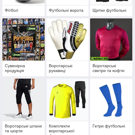
Фітбол
Футбольні ворота
Щитки футбольні
Сувенірна
Воротарські
Воротарські
продукція
рукавиці
светри та кофти
Воротарські штани
Комплекти
Гетри футбольні
та шорти
воротарської