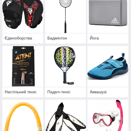
Єдиноборства
Бадмінтон
Йога
Настільний теніс
Падел-теніс
Аквашузі