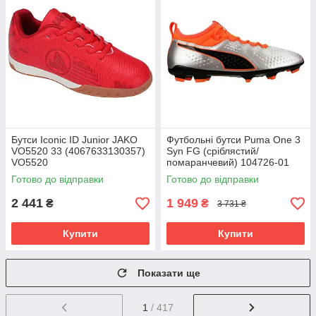
Бутси Iconic ID Junior JAKO
Футбольні бутси Puma One 3
VO5520 33 (4067633130357)
Syn FG (сріблястий/
VO5520
помаранчевий) 104726-01
Розмір EU: 46
Готово до відправки
Готово до відправки
2 441
1 949
₴
₴
3 731 ₴
Купити
Купити
Показати ще
1
/ 417