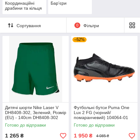
Координаційні
Бар'єри
драбини та кільця
Сортування
0
Фільтри
–52%
Дитячі шорти Nike Laser V
Футбольні бутси Puma One
DH8408-302, Зелений, Розмір
Lux 2 FG (чорний/
(EU) - 140cm DH8408-302
помаранчевий) 104064-01
Розмір EU: 44
Готово до відправки
Готово до відправки
1 265
1 950
₴
₴
4 085 ₴