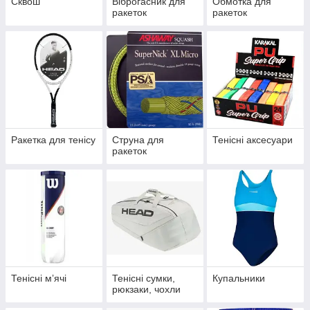
Сквош
Віброгасник для
Обмотка для
ракеток
ракеток
Ракетка для тенісу
Струна для
Тенісні аксесуари
ракеток
Тенісні мʼячі
Тенісні сумки,
Купальники
рюкзаки, чохли