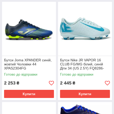
Бутси Joma XPANDER синій,
Бутси Nike JR VAPOR 16
жовтий Чоловіки 44
CLUB FG/MG білий, синій
XPAS2304FG
Діти 34 (US 2.5Y) FQ8286-
400
Готово до відправки
Готово до відправки
2 253
2 445
₴
₴
Купити
Купити