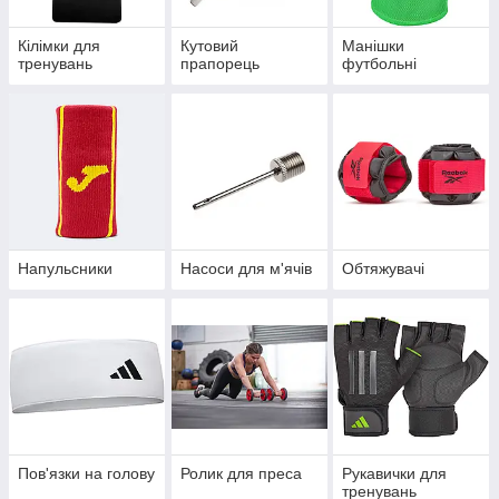
Кілімки для
Кутовий
Манішки
тренувань
прапорець
футбольні
Напульсники
Насоси для м'ячів
Обтяжувачі
Пов'язки на голову
Ролик для преса
Рукавички для
тренувань