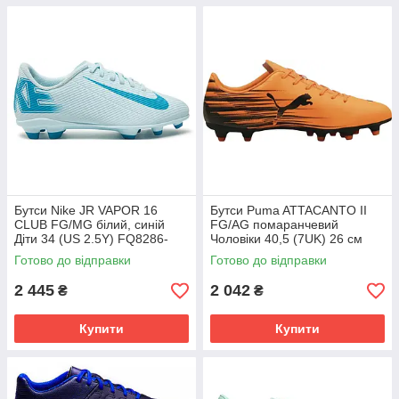
Бутси Nike JR VAPOR 16
Бутси Puma ATTACANTO II
CLUB FG/MG білий, синій
FG/AG помаранчевий
Діти 34 (US 2.5Y) FQ8286-
Чоловіки 40,5 (7UK) 26 см
400
108493-04
Готово до відправки
Готово до відправки
2 445
2 042
₴
₴
Купити
Купити