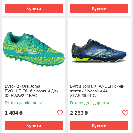
Купити
Купити
Бутси дитячі Joma
Бутси Joma XPANDER синій,
EVOLUTION бірюзовий Діти
жовтий Чоловіки 44
32 EVJW2415AG
XPAS2304FG
Готово до відправки
Готово до відправки
1 484
2 253
₴
₴
Купити
Купити