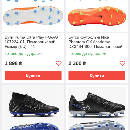
Бути Puma Ultra Play FG/AG
Бутси футбольні Nike
107224-01, Помаранчевий,
Phantom GX Academy
Розмір (EU) - 41
DZ3484-800, Помаранчевий,
Розмір (EU) - 39
Готово до відправки
Готово до відправки
1 898
2 300
₴
₴
Купити
Купити