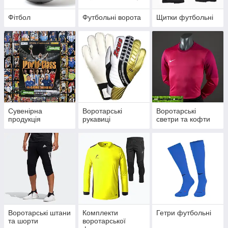
Фітбол
Футбольні ворота
Щитки футбольні
Сувенірна
Воротарські
Воротарські
продукція
рукавиці
светри та кофти
Воротарські штани
Комплекти
Гетри футбольні
та шорти
воротарської