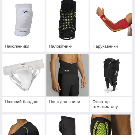
Наколінники
Налокітники
Нарукавники
Паховий бандаж
Пояс для спини
Фіксатор
гомілкостопу