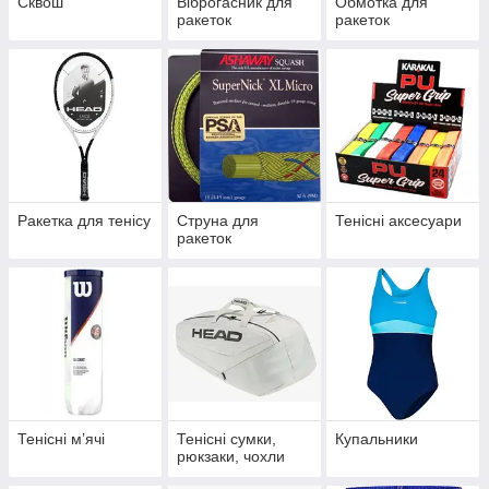
Сквош
Віброгасник для
Обмотка для
ракеток
ракеток
Ракетка для тенісу
Струна для
Тенісні аксесуари
ракеток
Тенісні мʼячі
Тенісні сумки,
Купальники
рюкзаки, чохли