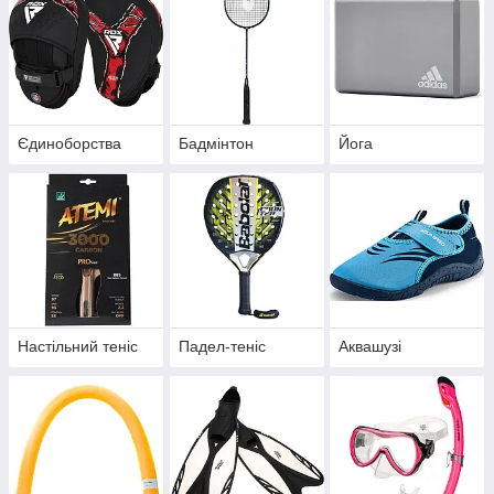
Єдиноборства
Бадмінтон
Йога
Настільний теніс
Падел-теніс
Аквашузі