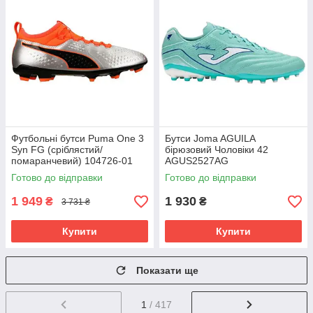
Футбольні бутси Puma One 3
Бутси Joma AGUILA
Syn FG (сріблястий/
бірюзовий Чоловіки 42
помаранчевий) 104726-01
AGUS2527AG
Розмір EU: 46
Готово до відправки
Готово до відправки
1 949
1 930
₴
₴
3 731 ₴
Купити
Купити
Показати ще
1
/ 417