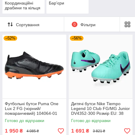
Координаційні
Бар'єри
драбини та кільця
Сортування
0
Фільтри
–52%
–56%
Футбольні бутси Puma One
Дитячі бутси Nike Tiempo
Lux 2 FG (чорний/
Legend 10 Club FG/MG Junior
помаранчевий) 104064-01
DV4352-300 Розмір EU: 38
Розмір EU: 44
Готово до відправки
Готово до відправки
1 950
1 691
₴
₴
4 085 ₴
3 821 ₴