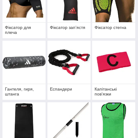
Фіксатор для
Фіксатор запʼястя
Фіксатор стегна
плеча
Гантеля, гиря,
Еспандери
Капітанські
штанга
пов'язки