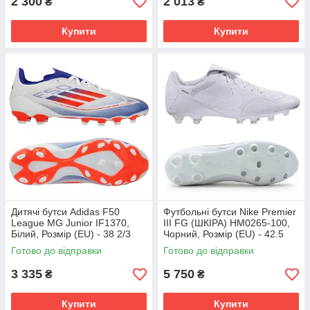
2 300
2 013
₴
₴
Купити
Купити
Дитячі бутси Adidas F50
Футбольні бутси Nike Premier
League MG Junior IF1370,
III FG (ШКІРА) HM0265-100,
Білий, Розмір (EU) - 38 2/3
Чорний, Розмір (EU) - 42.5
Готово до відправки
Готово до відправки
3 335
5 750
₴
₴
Купити
Купити