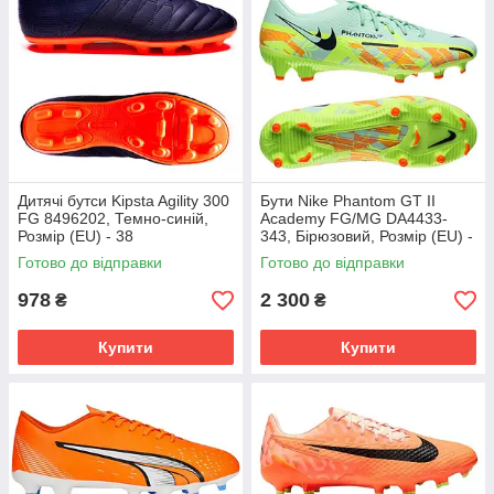
Дитячі бутси Kipsta Agility 300
Бути Nike Phantom GT II
FG 8496202, Темно-синій,
Academy FG/MG DA4433-
Розмір (EU) - 38
343, Бірюзовий, Розмір (EU) -
45.5
Готово до відправки
Готово до відправки
978
2 300
₴
₴
Купити
Купити