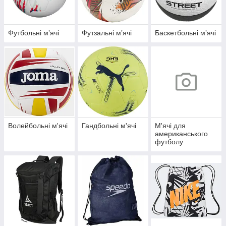
Футбольні мʼячі
Футзальні мʼячі
Баскетбольні мʼячі
Волейбольні м'ячі
Гандбольні м'ячі
М'ячі для
американського
футболу