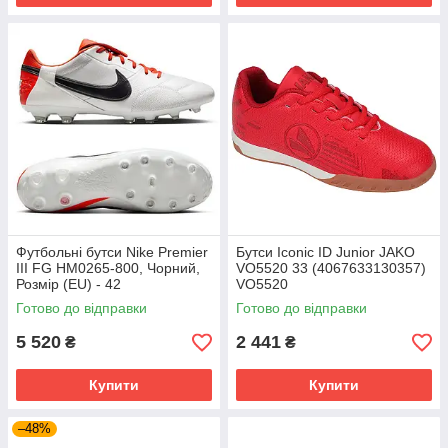
Футбольні бутси Nike Premier
Бутси Iconic ID Junior JAKO
III FG HM0265-800, Чорний,
VO5520 33 (4067633130357)
Розмір (EU) - 42
VO5520
Готово до відправки
Готово до відправки
5 520
2 441
₴
₴
Купити
Купити
–48%