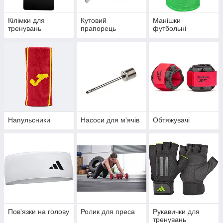
Кілімки для
Кутовий
Манішки
тренувань
прапорець
футбольні
Напульсники
Насоси для м'ячів
Обтяжувачі
Пов'язки на голову
Ролик для преса
Рукавички для
тренувань