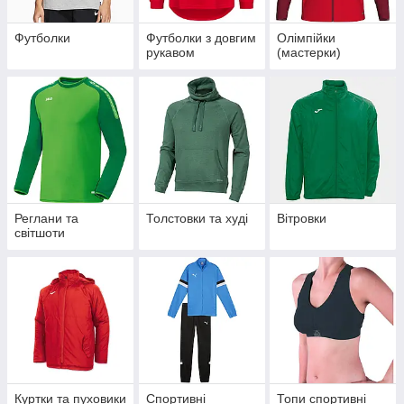
Футболки
Футболки з довгим
Олімпійки
рукавом
(мастерки)
Реглани та
Толстовки та худі
Вітровки
світшоти
Куртки та пуховики
Спортивні
Топи спортивні