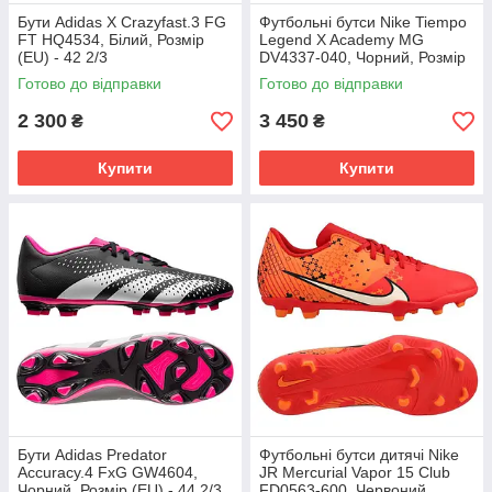
Бути Adidas X Crazyfast.3 FG
Футбольні бутси Nike Tiempo
FT HQ4534, Білий, Розмір
Legend X Academy MG
(EU) - 42 2/3
DV4337-040, Чорний, Розмір
(EU) - 43
Готово до відправки
Готово до відправки
2 300
3 450
₴
₴
Купити
Купити
Бути Adidas Predator
Футбольні бутси дитячі Nike
Accuracy.4 FxG GW4604,
JR Mercurial Vapor 15 Club
Чорний, Розмір (EU) - 44 2/3
FD0563-600, Червоний,