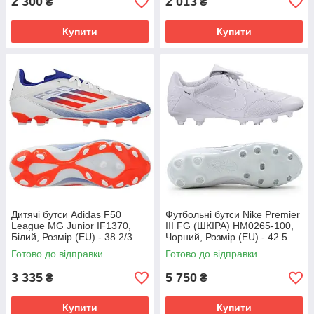
2 300
2 013
₴
₴
Купити
Купити
Дитячі бутси Adidas F50
Футбольні бутси Nike Premier
League MG Junior IF1370,
III FG (ШКІРА) HM0265-100,
Білий, Розмір (EU) - 38 2/3
Чорний, Розмір (EU) - 42.5
Готово до відправки
Готово до відправки
3 335
5 750
₴
₴
Купити
Купити