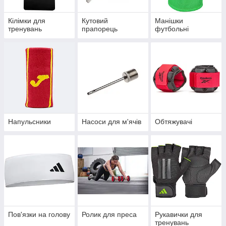
Кілімки для
Кутовий
Манішки
тренувань
прапорець
футбольні
Напульсники
Насоси для м'ячів
Обтяжувачі
Пов'язки на голову
Ролик для преса
Рукавички для
тренувань