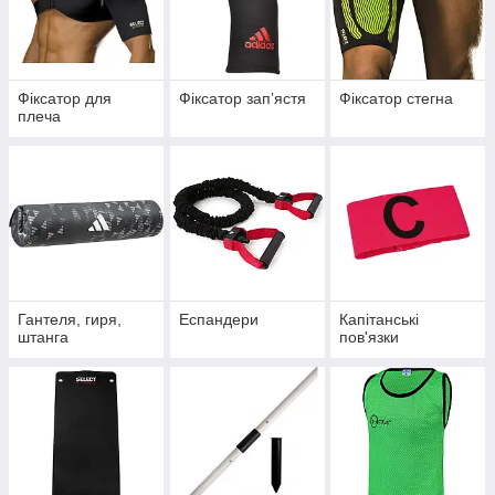
Фіксатор для
Фіксатор запʼястя
Фіксатор стегна
плеча
Гантеля, гиря,
Еспандери
Капітанські
штанга
пов'язки