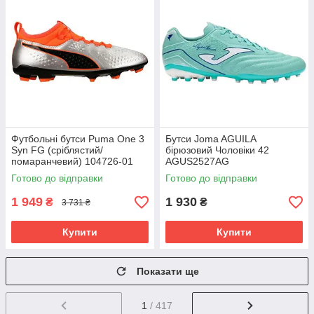
Футбольні бутси Puma One 3
Бутси Joma AGUILA
Syn FG (сріблястий/
бірюзовий Чоловіки 42
помаранчевий) 104726-01
AGUS2527AG
Розмір EU: 46
Готово до відправки
Готово до відправки
1 949
1 930
₴
₴
3 731 ₴
Купити
Купити
Показати ще
1
/ 417