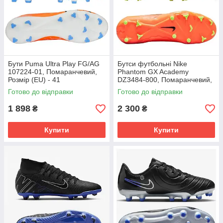
Бути Puma Ultra Play FG/AG
Бутси футбольні Nike
107224-01, Помаранчевий,
Phantom GX Academy
Розмір (EU) - 41
DZ3484-800, Помаранчевий,
Розмір (EU) - 39
Готово до відправки
Готово до відправки
1 898
2 300
₴
₴
Купити
Купити