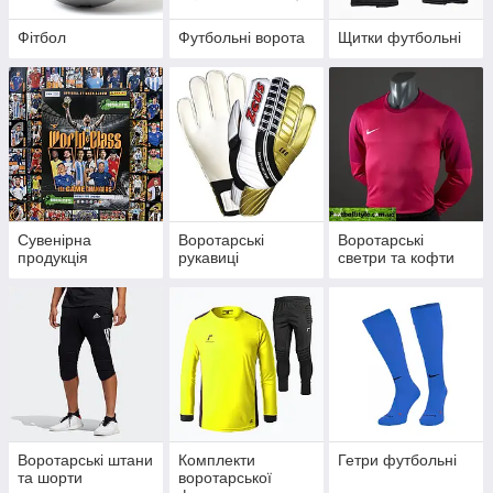
Фітбол
Футбольні ворота
Щитки футбольні
Сувенірна
Воротарські
Воротарські
продукція
рукавиці
светри та кофти
Воротарські штани
Комплекти
Гетри футбольні
та шорти
воротарської