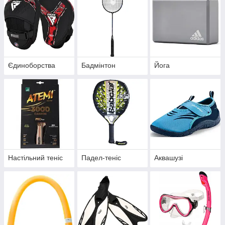
Єдиноборства
Бадмінтон
Йога
Настільний теніс
Падел-теніс
Аквашузі