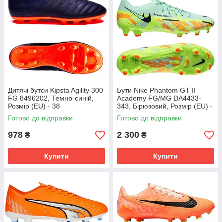
Дитячі бутси Kipsta Agility 300
Бути Nike Phantom GT II
FG 8496202, Темно-синій,
Academy FG/MG DA4433-
Розмір (EU) - 38
343, Бірюзовий, Розмір (EU) -
45.5
Готово до відправки
Готово до відправки
978
2 300
₴
₴
Купити
Купити