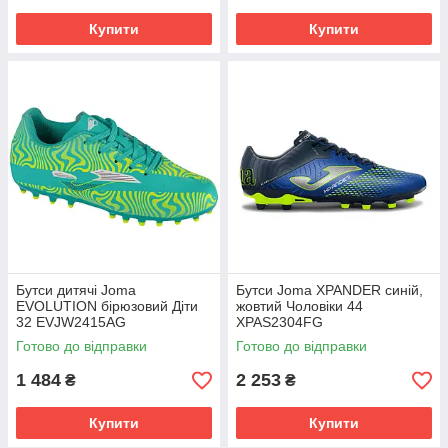
Купити
Купити
Бутси дитячі Joma
Бутси Joma XPANDER синій,
EVOLUTION бірюзовий Діти
жовтий Чоловіки 44
32 EVJW2415AG
XPAS2304FG
Готово до відправки
Готово до відправки
1 484
2 253
₴
₴
Купити
Купити