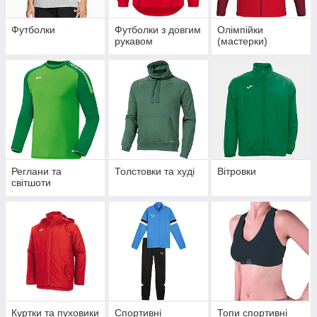
Футболки
Футболки з довгим
Олімпійки
рукавом
(мастерки)
Реглани та
Толстовки та худі
Вітровки
світшоти
Куртки та пуховики
Спортивні
Топи спортивні