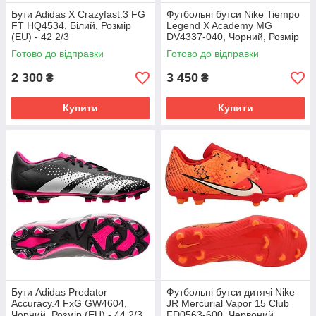
Бути Adidas X Crazyfast.3 FG
Футбольні бутси Nike Tiempo
FT HQ4534, Білий, Розмір
Legend X Academy MG
(EU) - 42 2/3
DV4337-040, Чорний, Розмір
(EU) - 43
Готово до відправки
Готово до відправки
2 300
3 450
₴
₴
Купити
Купити
Бути Adidas Predator
Футбольні бутси дитячі Nike
Accuracy.4 FxG GW4604,
JR Mercurial Vapor 15 Club
Чорний, Розмір (EU) - 44 2/3
FD0563-600, Червоний,