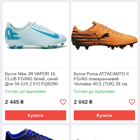
Бутси Nike JR VAPOR 16
Бутси Puma ATTACANTO II
CLUB FG/MG білий, синій
FG/AG помаранчевий
Діти 34 (US 2.5Y) FQ8286-
Чоловіки 40,5 (7UK) 26 см
400
108493-04
Готово до відправки
Готово до відправки
2 445
2 042
₴
₴
Купити
Купити