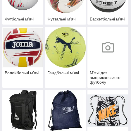
Футбольні мʼячі
Футзальні мʼячі
Баскетбольні мʼячі
Волейбольні м'ячі
Гандбольні м'ячі
М'ячі для
американського
футболу