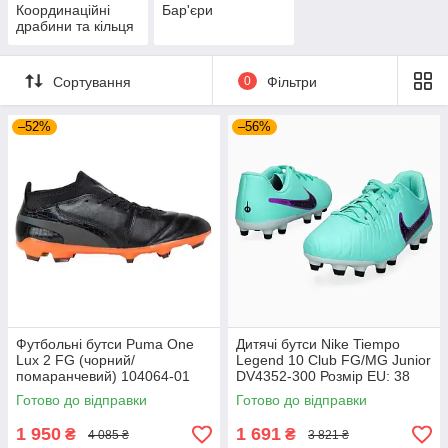
Координаційні
Бар'єри
драбини та кільця
Сортування
0
Фільтри
–52%
–56%
Футбольні бутси Puma One
Дитячі бутси Nike Tiempo
Lux 2 FG (чорний/
Legend 10 Club FG/MG Junior
помаранчевий) 104064-01
DV4352-300 Розмір EU: 38
Розмір EU: 44
Готово до відправки
Готово до відправки
1 950
1 691
₴
₴
4 085 ₴
3 821 ₴