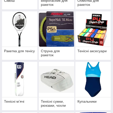
Сквош
Віброгасник для
Обмотка для
ракеток
ракеток
Ракетка для тенісу
Струна для
Тенісні аксесуари
ракеток
Тенісні мʼячі
Тенісні сумки,
Купальники
рюкзаки, чохли