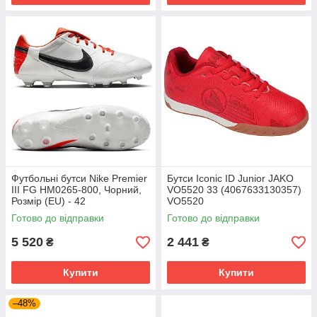
Футбольні бутси Nike Premier
Бутси Iconic ID Junior JAKO
III FG HM0265-800, Чорний,
VO5520 33 (4067633130357)
Розмір (EU) - 42
VO5520
Готово до відправки
Готово до відправки
5 520
2 441
₴
₴
Купити
Купити
–48%