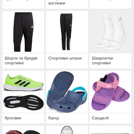
костюми
Шорти та бриджі
Спортивні штани
Шкарпетки
спортивні
спортивні
Кросівки
Капці
Сандалії