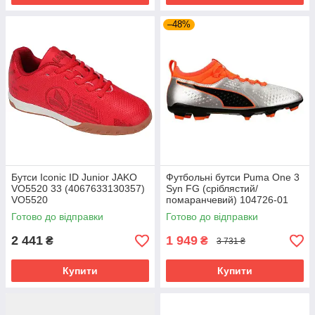
–48%
Бутси Iconic ID Junior JAKO
Футбольні бутси Puma One 3
VO5520 33 (4067633130357)
Syn FG (сріблястий/
VO5520
помаранчевий) 104726-01
Розмір EU: 46
Готово до відправки
Готово до відправки
2 441
1 949
₴
₴
3 731 ₴
Купити
Купити