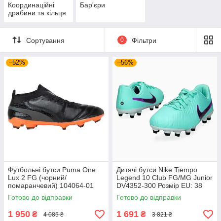
Координаційні
Бар'єри
драбини та кільця
Сортування
0
Фільтри
–52%
–56%
Футбольні бутси Puma One
Дитячі бутси Nike Tiempo
Lux 2 FG (чорний/
Legend 10 Club FG/MG Junior
помаранчевий) 104064-01
DV4352-300 Розмір EU: 38
Розмір EU: 44
Готово до відправки
Готово до відправки
1 950
1 691
₴
₴
4 085 ₴
3 821 ₴