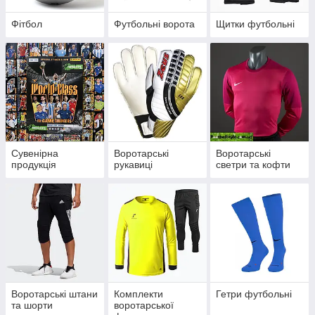
Фітбол
Футбольні ворота
Щитки футбольні
Сувенірна
Воротарські
Воротарські
продукція
рукавиці
светри та кофти
Воротарські штани
Комплекти
Гетри футбольні
та шорти
воротарської