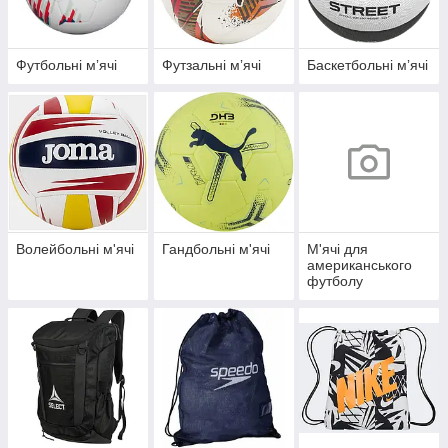
Футбольні мʼячі
Футзальні мʼячі
Баскетбольні мʼячі
Волейбольні м'ячі
Гандбольні м'ячі
М'ячі для
американського
футболу