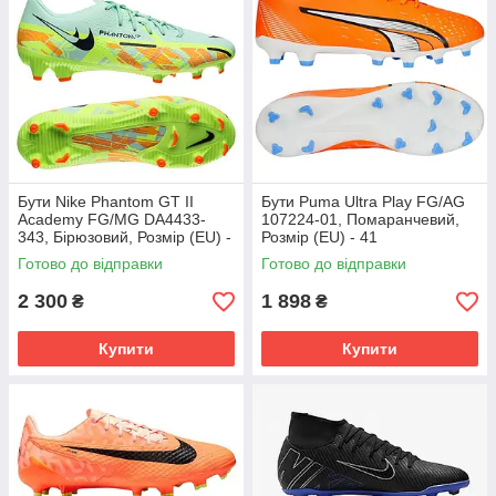
Бути Nike Phantom GT II
Бути Puma Ultra Play FG/AG
Academy FG/MG DA4433-
107224-01, Помаранчевий,
343, Бірюзовий, Розмір (EU) -
Розмір (EU) - 41
45.5
Готово до відправки
Готово до відправки
2 300
1 898
₴
₴
Купити
Купити