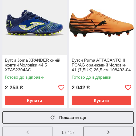
Бутси Joma XPANDER синій,
Бутси Puma ATTACANTO II
жовтий Чоловіки 44,5
FG/AG оранжевий Чоловіки
XPAS2304AG
41 (7,5UK) 26,5 см 108493-04
Готово до відправки
Готово до відправки
2 253
2 042
₴
₴
Купити
Купити
Показати ще
1
/ 417