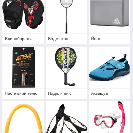
Єдиноборства
Бадмінтон
Йога
Настільний теніс
Падел-теніс
Аквашузі