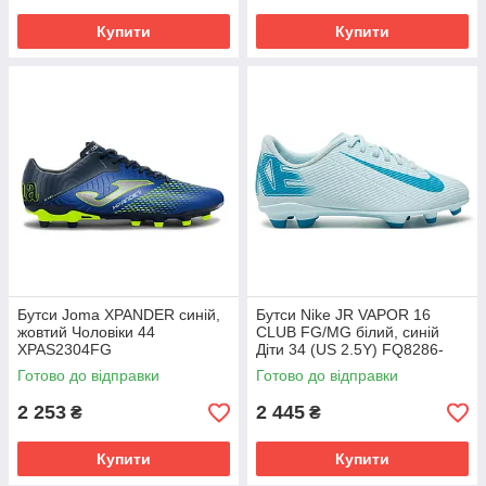
Купити
Купити
Бутси Joma XPANDER синій,
Бутси Nike JR VAPOR 16
жовтий Чоловіки 44
CLUB FG/MG білий, синій
XPAS2304FG
Діти 34 (US 2.5Y) FQ8286-
400
Готово до відправки
Готово до відправки
2 253
2 445
₴
₴
Купити
Купити