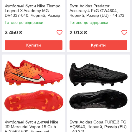
Футбольні бутси Nike Tiempo
Бути Adidas Predator
Legend X Academy MG
Accuracy.4 FxG GW4604,
DV4337-040, Чорний, Розмір
Чорний, Розмір (EU) - 44 2/3
(EU) - 43
Готово до відправки
Готово до відправки
3 450
2 013
₴
₴
Купити
Купити
Футбольні бутси дитячі Nike
Бути Adidas Copa PURE.3 FG
JR Mercurial Vapor 15 Club
HQ8940, Чорний, Розмір (EU)
FD0563-600, Червоний,
- 40 2/3