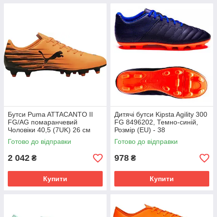
Бутси Puma ATTACANTO II
Дитячі бутси Kipsta Agility 300
FG/AG помаранчевий
FG 8496202, Темно-синій,
Чоловіки 40,5 (7UK) 26 см
Розмір (EU) - 38
108493-04
Готово до відправки
Готово до відправки
2 042
978
₴
₴
Купити
Купити