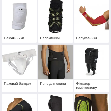
Наколінники
Налокітники
Нарукавники
Паховий бандаж
Пояс для спини
Фіксатор
гомілкостопу