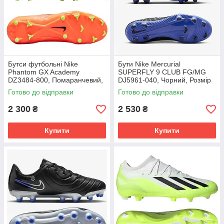
Бутси футбольні Nike
Бути Nike Mercurial
Phantom GX Academy
SUPERFLY 9 CLUB FG/MG
DZ3484-800, Помаранчевий,
DJ5961-040, Чорний, Розмір
Розмір (EU) - 39
(EU) - 42
Готово до відправки
Готово до відправки
2 300
2 530
₴
₴
Купити
Купити