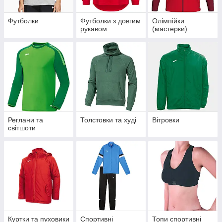
Футболки
Футболки з довгим
Олімпійки
рукавом
(мастерки)
Реглани та
Толстовки та худі
Вітровки
світшоти
Куртки та пуховики
Спортивні
Топи спортивні