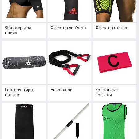
Фіксатор для
Фіксатор запʼястя
Фіксатор стегна
плеча
Гантеля, гиря,
Еспандери
Капітанські
штанга
пов'язки