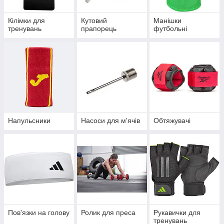
Кілімки для
Кутовий
Манішки
тренувань
прапорець
футбольні
Напульсники
Насоси для м'ячів
Обтяжувачі
Пов'язки на голову
Ролик для преса
Рукавички для
тренувань