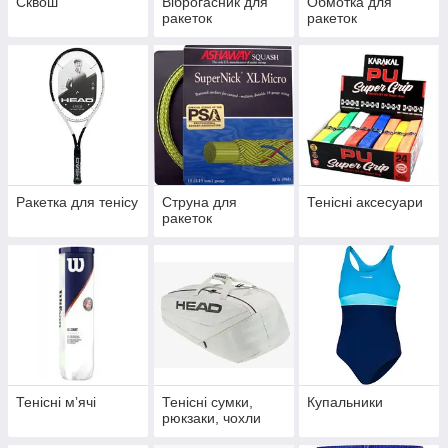
Сквош
Віброгасник для
Обмотка для
ракеток
ракеток
Ракетка для тенісу
Струна для
Тенісні аксесуари
ракеток
Тенісні мʼячі
Тенісні сумки,
Купальники
рюкзаки, чохли