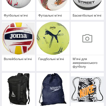
Футбольні мʼячі
Футзальні мʼячі
Баскетбольні мʼячі
Волейбольні м'ячі
Гандбольні м'ячі
М'ячі для
американського
футболу