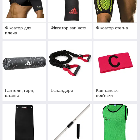
Фіксатор для
Фіксатор запʼястя
Фіксатор стегна
плеча
Гантеля, гиря,
Еспандери
Капітанські
штанга
пов'язки