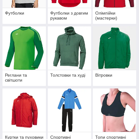
Футболки
Футболки з довгим
Олімпійки
рукавом
(мастерки)
Реглани та
Толстовки та худі
Вітровки
світшоти
Куртки та пуховики
Спортивні
Топи спортивні