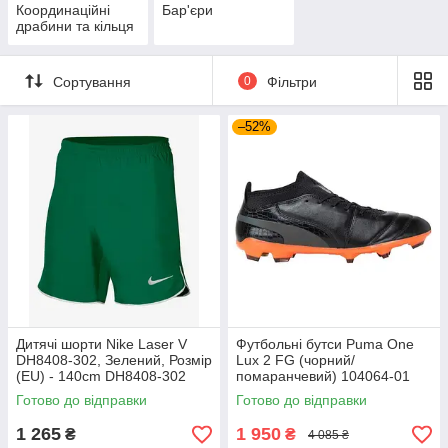
Координаційні
Бар'єри
драбини та кільця
Сортування
0
Фільтри
–52%
Дитячі шорти Nike Laser V
Футбольні бутси Puma One
DH8408-302, Зелений, Розмір
Lux 2 FG (чорний/
(EU) - 140cm DH8408-302
помаранчевий) 104064-01
Розмір EU: 44
Готово до відправки
Готово до відправки
1 265
1 950
₴
₴
4 085 ₴