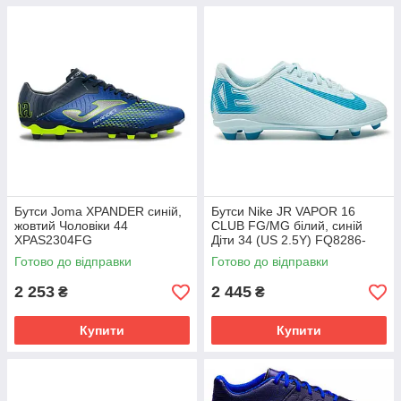
Бутси Joma XPANDER синій,
Бутси Nike JR VAPOR 16
жовтий Чоловіки 44
CLUB FG/MG білий, синій
XPAS2304FG
Діти 34 (US 2.5Y) FQ8286-
400
Готово до відправки
Готово до відправки
2 253
2 445
₴
₴
Купити
Купити