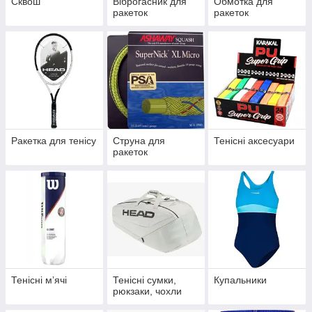
Сквош
Віброгасник для
Обмотка для
ракеток
ракеток
Ракетка для тенісу
Струна для
Тенісні аксесуари
ракеток
Тенісні мʼячі
Тенісні сумки,
Купальники
рюкзаки, чохли