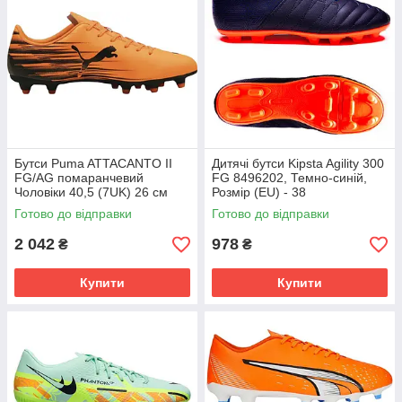
Бутси Puma ATTACANTO II
Дитячі бутси Kipsta Agility 300
FG/AG помаранчевий
FG 8496202, Темно-синій,
Чоловіки 40,5 (7UK) 26 см
Розмір (EU) - 38
108493-04
Готово до відправки
Готово до відправки
2 042
978
₴
₴
Купити
Купити