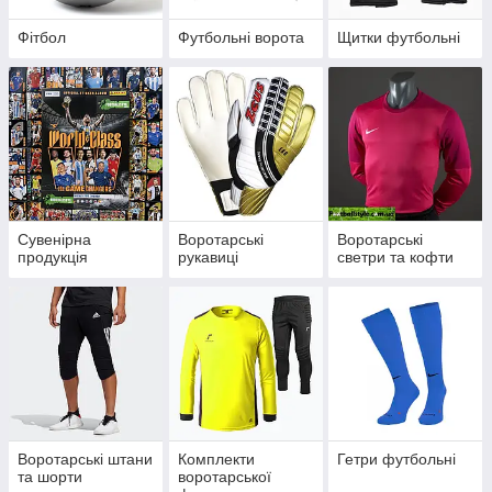
Фітбол
Футбольні ворота
Щитки футбольні
Сувенірна
Воротарські
Воротарські
продукція
рукавиці
светри та кофти
Воротарські штани
Комплекти
Гетри футбольні
та шорти
воротарської