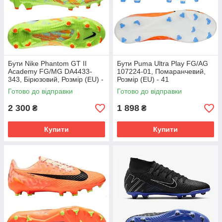
Бути Nike Phantom GT II
Бути Puma Ultra Play FG/AG
Academy FG/MG DA4433-
107224-01, Помаранчевий,
343, Бірюзовий, Розмір (EU) -
Розмір (EU) - 41
45.5
Готово до відправки
Готово до відправки
2 300
1 898
₴
₴
Купити
Купити