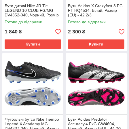
Бути дитячі Nike JR Tie
Бути Adidas X Crazyfast.3 FG
LEGEND 10 CLUB FG/MG
FT HQ4534, Білий, Розмір
DV4352-040, Чорний, Розмір
(EU) - 42 2/3
(EU) - 38.5
Готово до відправки
Готово до відправки
1 840
2 300
₴
₴
Купити
Купити
Футбольні бутси Nike Tiempo
Бути Adidas Predator
Legend X Academy MG
Accuracy.4 FxG GW4604,
DV4337-040, Чорний, Розмір
Чорний, Розмір (EU) - 44 2/3