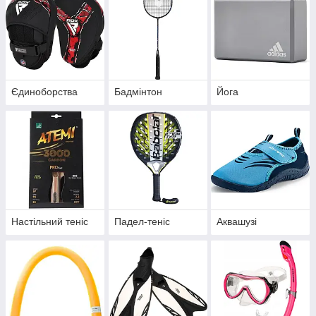
Єдиноборства
Бадмінтон
Йога
Настільний теніс
Падел-теніс
Аквашузі