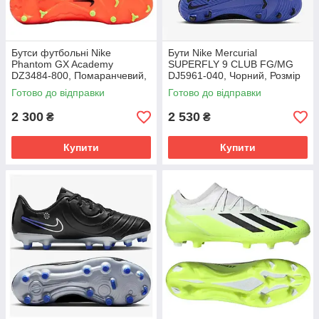
Бутси футбольні Nike
Бути Nike Mercurial
Phantom GX Academy
SUPERFLY 9 CLUB FG/MG
DZ3484-800, Помаранчевий,
DJ5961-040, Чорний, Розмір
Розмір (EU) - 39
(EU) - 42
Готово до відправки
Готово до відправки
2 300
2 530
₴
₴
Купити
Купити