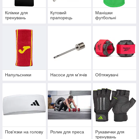
Кілімки для
Кутовий
Манішки
тренувань
прапорець
футбольні
Напульсники
Насоси для м'ячів
Обтяжувачі
Пов'язки на голову
Ролик для преса
Рукавички для
тренувань