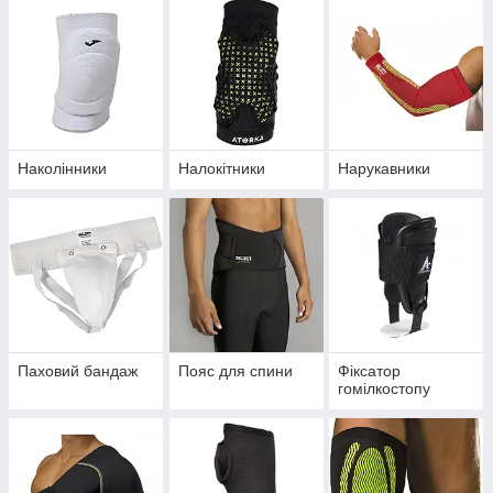
Наколінники
Налокітники
Нарукавники
Паховий бандаж
Пояс для спини
Фіксатор
гомілкостопу