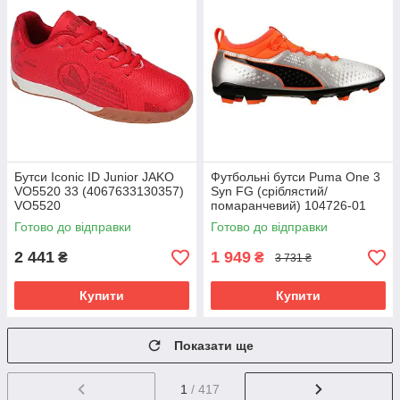
Бутси Iconic ID Junior JAKO
Футбольні бутси Puma One 3
VO5520 33 (4067633130357)
Syn FG (сріблястий/
VO5520
помаранчевий) 104726-01
Розмір EU: 46
Готово до відправки
Готово до відправки
2 441
1 949
₴
₴
3 731 ₴
Купити
Купити
Показати ще
1
/ 417