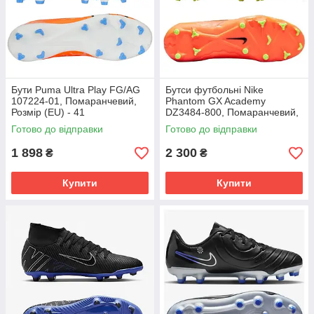
Бути Puma Ultra Play FG/AG
Бутси футбольні Nike
107224-01, Помаранчевий,
Phantom GX Academy
Розмір (EU) - 41
DZ3484-800, Помаранчевий,
Розмір (EU) - 39
Готово до відправки
Готово до відправки
1 898
2 300
₴
₴
Купити
Купити