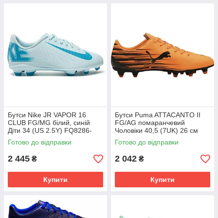
Бутси Nike JR VAPOR 16
Бутси Puma ATTACANTO II
CLUB FG/MG білий, синій
FG/AG помаранчевий
Діти 34 (US 2.5Y) FQ8286-
Чоловіки 40,5 (7UK) 26 см
400
108493-04
Готово до відправки
Готово до відправки
2 445
2 042
₴
₴
Купити
Купити