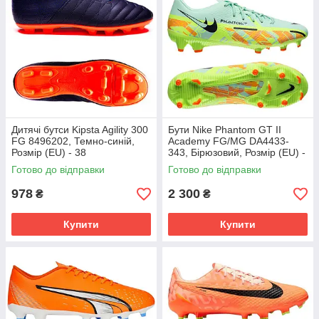
Дитячі бутси Kipsta Agility 300
Бути Nike Phantom GT II
FG 8496202, Темно-синій,
Academy FG/MG DA4433-
Розмір (EU) - 38
343, Бірюзовий, Розмір (EU) -
45.5
Готово до відправки
Готово до відправки
978
2 300
₴
₴
Купити
Купити