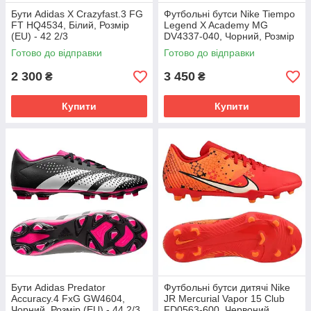
Бути Adidas X Crazyfast.3 FG
Футбольні бутси Nike Tiempo
FT HQ4534, Білий, Розмір
Legend X Academy MG
(EU) - 42 2/3
DV4337-040, Чорний, Розмір
(EU) - 43
Готово до відправки
Готово до відправки
2 300
3 450
₴
₴
Купити
Купити
Бути Adidas Predator
Футбольні бутси дитячі Nike
Accuracy.4 FxG GW4604,
JR Mercurial Vapor 15 Club
Чорний, Розмір (EU) - 44 2/3
FD0563-600, Червоний,