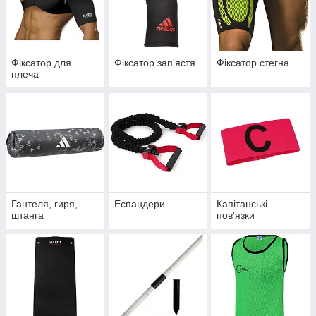
Фіксатор для
Фіксатор запʼястя
Фіксатор стегна
плеча
Гантеля, гиря,
Еспандери
Капітанські
штанга
пов'язки