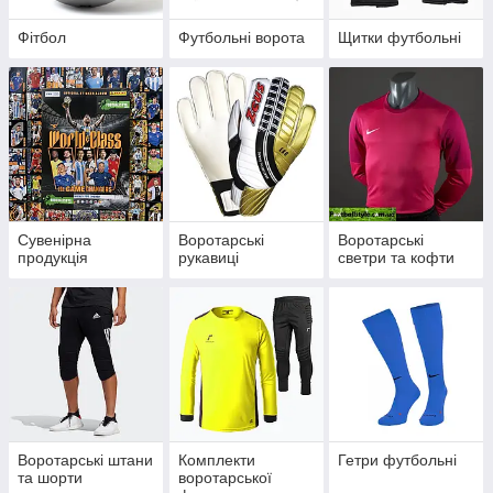
Фітбол
Футбольні ворота
Щитки футбольні
Сувенірна
Воротарські
Воротарські
продукція
рукавиці
светри та кофти
Воротарські штани
Комплекти
Гетри футбольні
та шорти
воротарської