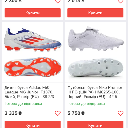
2 300
2 013
₴
₴
Купити
Купити
Дитячі бутси Adidas F50
Футбольні бутси Nike Premier
League MG Junior IF1370,
III FG (ШКІРА) HM0265-100,
Білий, Розмір (EU) - 38 2/3
Чорний, Розмір (EU) - 42.5
Готово до відправки
Готово до відправки
3 335
5 750
₴
₴
Купити
Купити