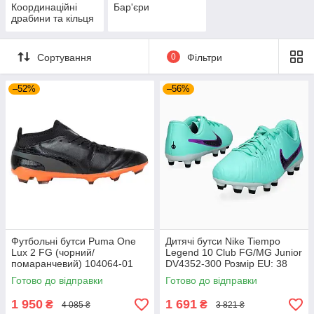
Координаційні
Бар'єри
драбини та кільця
Сортування
0
Фільтри
–52%
–56%
Футбольні бутси Puma One
Дитячі бутси Nike Tiempo
Lux 2 FG (чорний/
Legend 10 Club FG/MG Junior
помаранчевий) 104064-01
DV4352-300 Розмір EU: 38
Розмір EU: 44
Готово до відправки
Готово до відправки
1 950
1 691
₴
₴
4 085 ₴
3 821 ₴