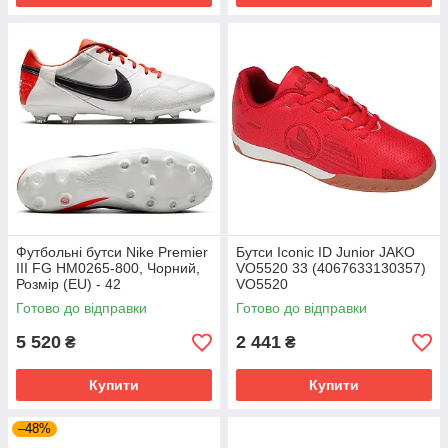
Футбольні бутси Nike Premier
Бутси Iconic ID Junior JAKO
III FG HM0265-800, Чорний,
VO5520 33 (4067633130357)
Розмір (EU) - 42
VO5520
Готово до відправки
Готово до відправки
5 520
2 441
₴
₴
Купити
Купити
–48%