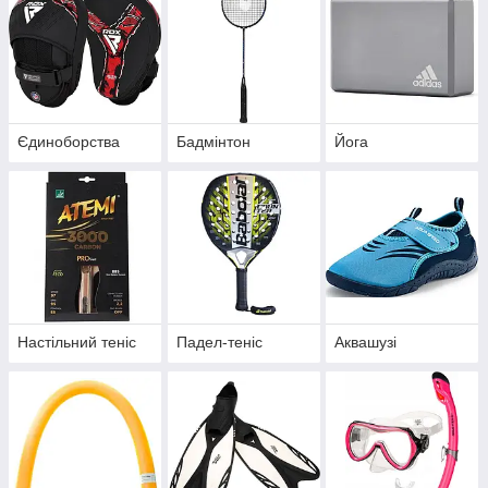
Єдиноборства
Бадмінтон
Йога
Настільний теніс
Падел-теніс
Аквашузі