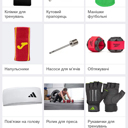
Кілімки для
Кутовий
Манішки
тренувань
прапорець
футбольні
Напульсники
Насоси для м'ячів
Обтяжувачі
Пов'язки на голову
Ролик для преса
Рукавички для
тренувань