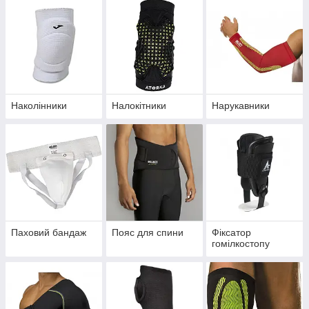
Наколінники
Налокітники
Нарукавники
Паховий бандаж
Пояс для спини
Фіксатор
гомілкостопу