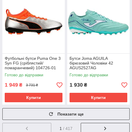
Футбольні бутси Puma One 3
Бутси Joma AGUILA
Syn FG (сріблястий/
бірюзовий Чоловіки 42
помаранчевий) 104726-01
AGUS2527AG
Розмір EU: 46
Готово до відправки
Готово до відправки
1 949
1 930
₴
₴
3 731 ₴
Купити
Купити
Показати ще
1
/ 417