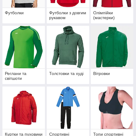
Футболки
Футболки з довгим
Олімпійки
рукавом
(мастерки)
Реглани та
Толстовки та худі
Вітровки
світшоти
Куртки та пуховики
Спортивні
Топи спортивні