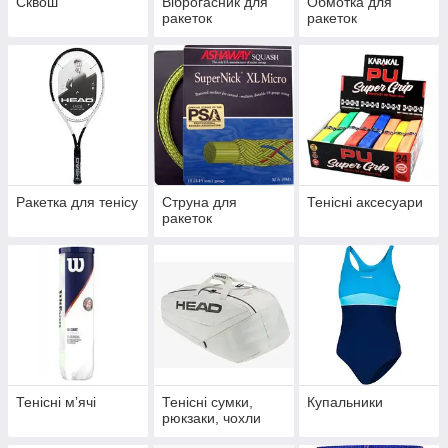
Сквош
Віброгасник для
Обмотка для
ракеток
ракеток
Ракетка для тенісу
Струна для
Тенісні аксесуари
ракеток
Тенісні мʼячі
Тенісні сумки,
Купальники
рюкзаки, чохли