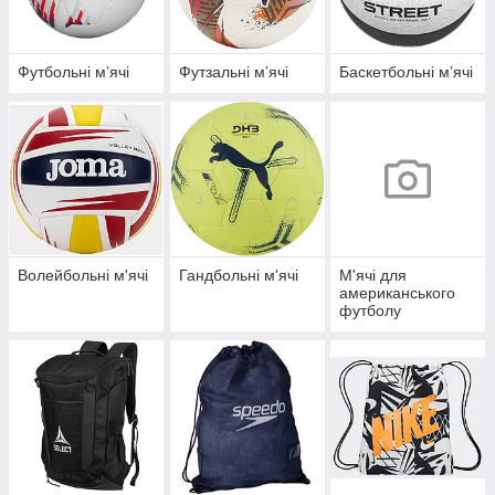
Футбольні мʼячі
Футзальні мʼячі
Баскетбольні мʼячі
Волейбольні м'ячі
Гандбольні м'ячі
М'ячі для
американського
футболу