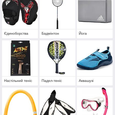
Єдиноборства
Бадмінтон
Йога
Настільний теніс
Падел-теніс
Аквашузі