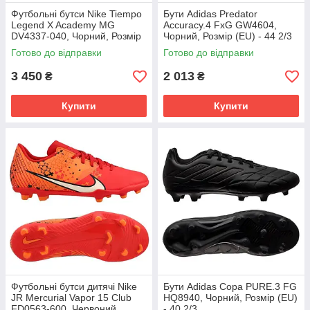
Футбольні бутси Nike Tiempo
Бути Adidas Predator
Legend X Academy MG
Accuracy.4 FxG GW4604,
DV4337-040, Чорний, Розмір
Чорний, Розмір (EU) - 44 2/3
(EU) - 43
Готово до відправки
Готово до відправки
3 450
2 013
₴
₴
Купити
Купити
Футбольні бутси дитячі Nike
Бути Adidas Copa PURE.3 FG
JR Mercurial Vapor 15 Club
HQ8940, Чорний, Розмір (EU)
FD0563-600, Червоний,
- 40 2/3