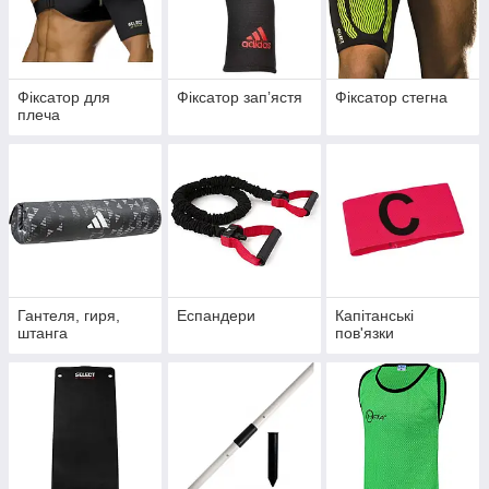
Фіксатор для
Фіксатор запʼястя
Фіксатор стегна
плеча
Гантеля, гиря,
Еспандери
Капітанські
штанга
пов'язки