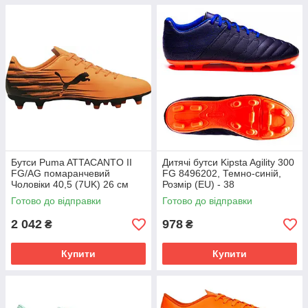
Бутси Puma ATTACANTO II
Дитячі бутси Kipsta Agility 300
FG/AG помаранчевий
FG 8496202, Темно-синій,
Чоловіки 40,5 (7UK) 26 см
Розмір (EU) - 38
108493-04
Готово до відправки
Готово до відправки
2 042
978
₴
₴
Купити
Купити