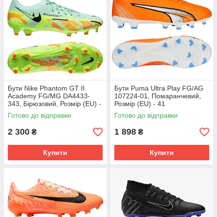
Бути Nike Phantom GT II
Бути Puma Ultra Play FG/AG
Academy FG/MG DA4433-
107224-01, Помаранчевий,
343, Бірюзовий, Розмір (EU) -
Розмір (EU) - 41
45.5
Готово до відправки
Готово до відправки
2 300
1 898
₴
₴
Купити
Купити