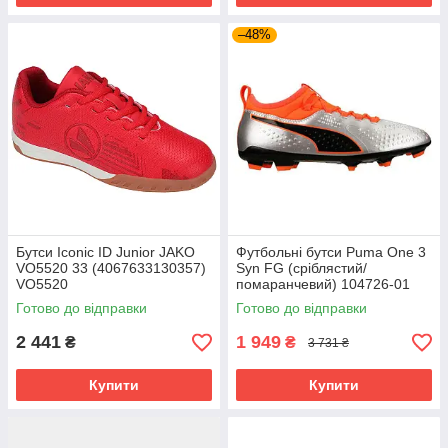
–48%
Бутси Iconic ID Junior JAKO
Футбольні бутси Puma One 3
VO5520 33 (4067633130357)
Syn FG (сріблястий/
VO5520
помаранчевий) 104726-01
Розмір EU: 46
Готово до відправки
Готово до відправки
2 441
1 949
₴
₴
3 731 ₴
Купити
Купити