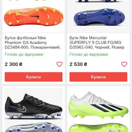
Бутси футбольні Nike
Бути Nike Mercurial
Phantom GX Academy
SUPERFLY 9 CLUB FG/MG
DZ3484-800, Помаранчевий,
DJ5961-040, Чорний, Розмір
Розмір (EU) - 39
(EU) - 42
Готово до відправки
Готово до відправки
2 300
2 530
₴
₴
Купити
Купити