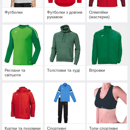
Футболки
Футболки з довгим
Олімпійки
рукавом
(мастерки)
Реглани та
Толстовки та худі
Вітровки
світшоти
Куртки та пуховики
Спортивні
Топи спортивні