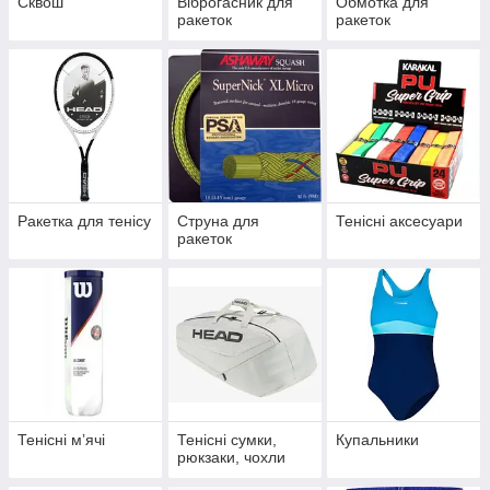
Сквош
Віброгасник для
Обмотка для
ракеток
ракеток
Ракетка для тенісу
Струна для
Тенісні аксесуари
ракеток
Тенісні мʼячі
Тенісні сумки,
Купальники
рюкзаки, чохли