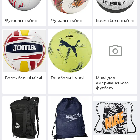
Футбольні мʼячі
Футзальні мʼячі
Баскетбольні мʼячі
Волейбольні м'ячі
Гандбольні м'ячі
М'ячі для
американського
футболу