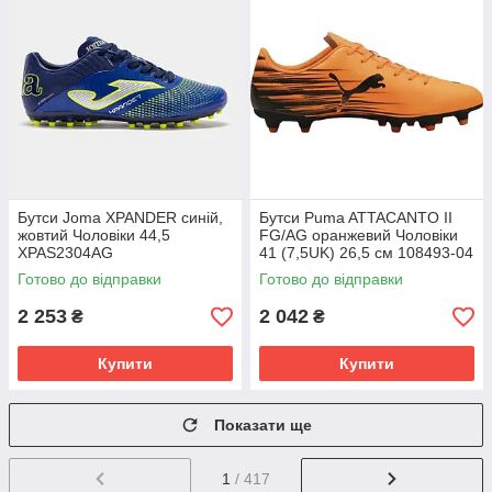
Бутси Joma XPANDER синій,
Бутси Puma ATTACANTO II
жовтий Чоловіки 44,5
FG/AG оранжевий Чоловіки
XPAS2304AG
41 (7,5UK) 26,5 см 108493-04
Готово до відправки
Готово до відправки
2 253
2 042
₴
₴
Купити
Купити
Показати ще
1
/ 417