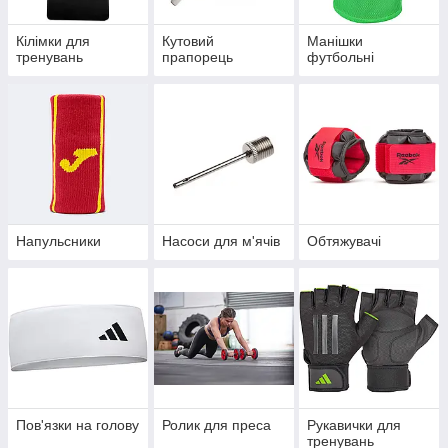
Кілімки для
Кутовий
Манішки
тренувань
прапорець
футбольні
Напульсники
Насоси для м'ячів
Обтяжувачі
Пов'язки на голову
Ролик для преса
Рукавички для
тренувань