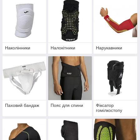
Наколінники
Налокітники
Нарукавники
Паховий бандаж
Пояс для спини
Фіксатор
гомілкостопу