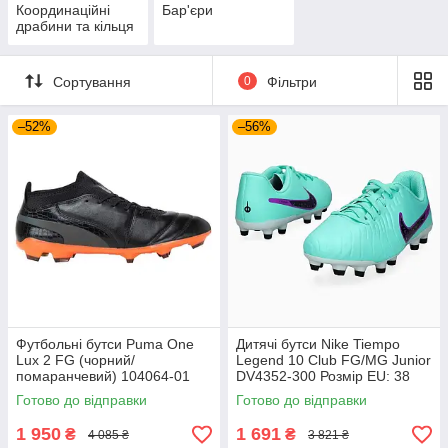
Координаційні
Бар'єри
драбини та кільця
Сортування
0
Фільтри
–52%
–56%
Футбольні бутси Puma One
Дитячі бутси Nike Tiempo
Lux 2 FG (чорний/
Legend 10 Club FG/MG Junior
помаранчевий) 104064-01
DV4352-300 Розмір EU: 38
Розмір EU: 44
Готово до відправки
Готово до відправки
1 950
1 691
₴
₴
4 085 ₴
3 821 ₴