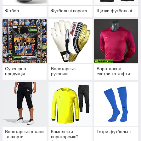
Фітбол
Футбольні ворота
Щитки футбольні
Сувенірна
Воротарські
Воротарські
продукція
рукавиці
светри та кофти
Воротарські штани
Комплекти
Гетри футбольні
та шорти
воротарської