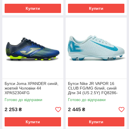
Купити
Купити
Бутси Joma XPANDER синій,
Бутси Nike JR VAPOR 16
жовтий Чоловіки 44
CLUB FG/MG білий, синій
XPAS2304FG
Діти 34 (US 2.5Y) FQ8286-
400
Готово до відправки
Готово до відправки
2 253
2 445
₴
₴
Купити
Купити