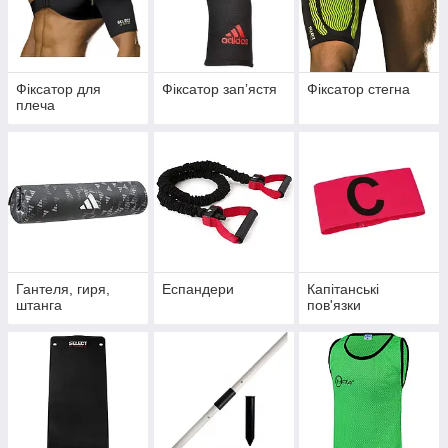
Фіксатор для
Фіксатор запʼястя
Фіксатор стегна
плеча
Гантеля, гиря,
Еспандери
Капітанські
штанга
пов'язки