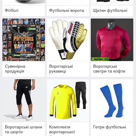
Фітбол
Футбольні ворота
Щитки футбольні
Сувенірна
Воротарські
Воротарські
продукція
рукавиці
светри та кофти
Воротарські штани
Комплекти
Гетри футбольні
та шорти
воротарської