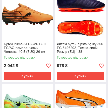
Бутси Puma ATTACANTO II
Дитячі бутси Kipsta Agility 300
FG/AG помаранчевий
FG 8496202, Темно-синій,
Чоловіки 40,5 (7UK) 26 см
Розмір (EU) - 38
108493-04
Готово до відправки
Готово до відправки
2 042
978
₴
₴
Купити
Купити