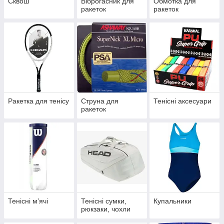
Сквош
Віброгасник для
Обмотка для
ракеток
ракеток
Ракетка для тенісу
Струна для
Тенісні аксесуари
ракеток
Тенісні мʼячі
Тенісні сумки,
Купальники
рюкзаки, чохли