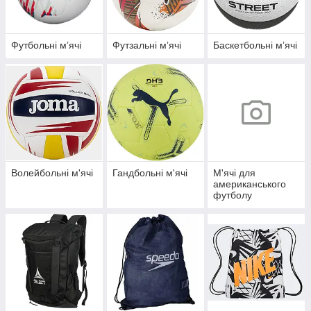
Футбольні мʼячі
Футзальні мʼячі
Баскетбольні мʼячі
Волейбольні м'ячі
Гандбольні м'ячі
М'ячі для
американського
футболу