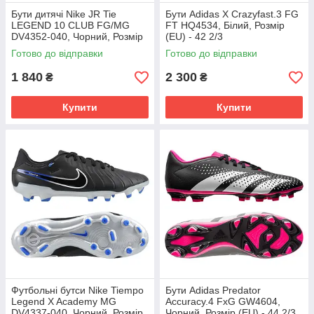
Бути дитячі Nike JR Tie
Бути Adidas X Crazyfast.3 FG
LEGEND 10 CLUB FG/MG
FT HQ4534, Білий, Розмір
DV4352-040, Чорний, Розмір
(EU) - 42 2/3
(EU) - 38.5
Готово до відправки
Готово до відправки
1 840
2 300
₴
₴
Купити
Купити
Футбольні бутси Nike Tiempo
Бути Adidas Predator
Legend X Academy MG
Accuracy.4 FxG GW4604,
DV4337-040, Чорний, Розмір
Чорний, Розмір (EU) - 44 2/3