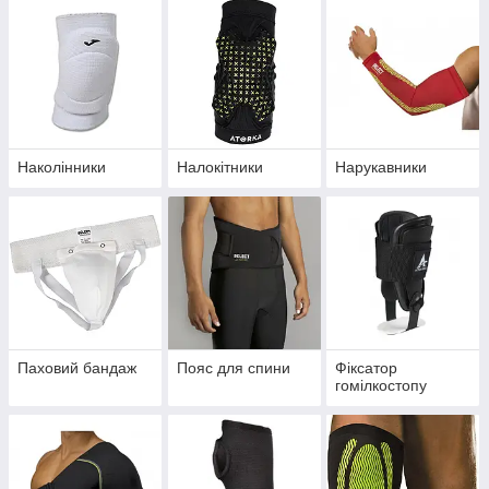
Наколінники
Налокітники
Нарукавники
Паховий бандаж
Пояс для спини
Фіксатор
гомілкостопу