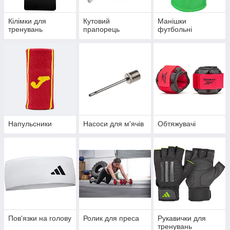
Кілімки для
Кутовий
Манішки
тренувань
прапорець
футбольні
Напульсники
Насоси для м'ячів
Обтяжувачі
Пов'язки на голову
Ролик для преса
Рукавички для
тренувань