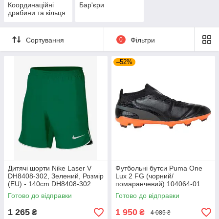
Координаційні
Бар'єри
драбини та кільця
Сортування
0
Фільтри
–52%
Дитячі шорти Nike Laser V
Футбольні бутси Puma One
DH8408-302, Зелений, Розмір
Lux 2 FG (чорний/
(EU) - 140cm DH8408-302
помаранчевий) 104064-01
Розмір EU: 44
Готово до відправки
Готово до відправки
1 265
1 950
₴
₴
4 085 ₴