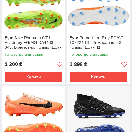
Бути Nike Phantom GT II
Бути Puma Ultra Play FG/AG
Academy FG/MG DA4433-
107224-01, Помаранчевий,
343, Бірюзовий, Розмір (EU) -
Розмір (EU) - 41
45.5
Готово до відправки
Готово до відправки
2 300
1 898
₴
₴
Купити
Купити