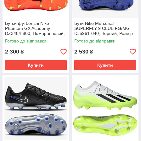
Бутси футбольні Nike
Бути Nike Mercurial
Phantom GX Academy
SUPERFLY 9 CLUB FG/MG
DZ3484-800, Помаранчевий,
DJ5961-040, Чорний, Розмір
Розмір (EU) - 39
(EU) - 42
Готово до відправки
Готово до відправки
2 300
2 530
₴
₴
Купити
Купити