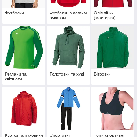
Футболки
Футболки з довгим
Олімпійки
рукавом
(мастерки)
Реглани та
Толстовки та худі
Вітровки
світшоти
Куртки та пуховики
Спортивні
Топи спортивні