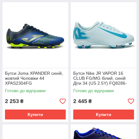
Бутси Joma XPANDER синій,
Бутси Nike JR VAPOR 16
жовтий Чоловіки 44
CLUB FG/MG білий, синій
XPAS2304FG
Діти 34 (US 2.5Y) FQ8286-
400
Готово до відправки
Готово до відправки
2 253
2 445
₴
₴
Купити
Купити