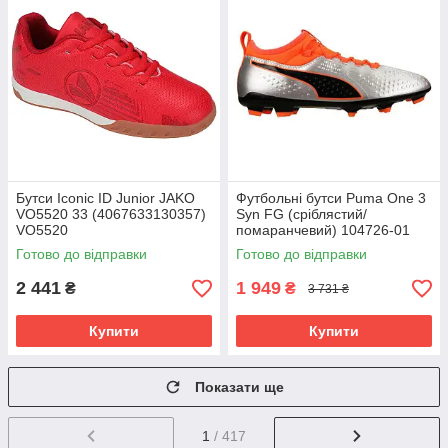
Бутси Iconic ID Junior JAKO
Футбольні бутси Puma One 3
VO5520 33 (4067633130357)
Syn FG (сріблястий/
VO5520
помаранчевий) 104726-01
Розмір EU: 46
Готово до відправки
Готово до відправки
2 441
1 949
₴
₴
3 731 ₴
Купити
Купити
Показати ще
1
/ 417