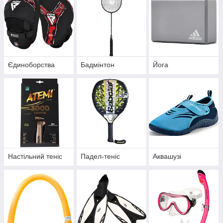
Єдиноборства
Бадмінтон
Йога
Настільний теніс
Падел-теніс
Аквашузі